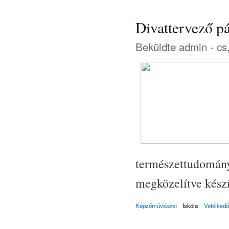
Divattervező pá
Beküldte
admin
- cs
természettudomány
megközelítve készí
Képzőművészet
Iskola
Vetélkedő