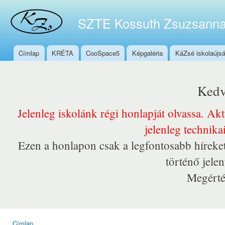
Ugr
tar
SZTE Kossuth Zsuzsanna
Címlap
KRÉTA
CooSpace5
Képgaléria
KáZsé iskolaújs
Főmenü
Kedv
Jelenleg iskolánk régi honlapját olvassa. Ak
jelenleg technika
Ezen a honlapon csak a legfontosabb híreket
történő jele
Megérté
Címlap