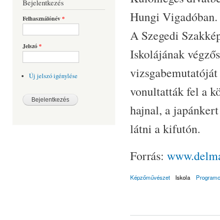
Bejelentkezés
Hungi Vigadóban.
Felhasználónév
*
A Szegedi Szakké
Jelszó
*
Iskolájának végzős
vizsgabemutatóját 
Új jelszó igénylése
vonultatták fel a k
hajnal, a japánker
látni a kifutón.
Forrás:
www.delma
Képzőművészet
Iskola
Program