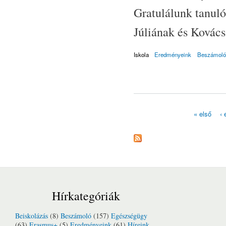
Gratulálunk tanul
Júliának és Kovács
Iskola
Eredményeink
Beszámoló
« első
‹ 
Oldalak
Hírkategóriák
Beiskolázás
(8)
Beszámoló
(157)
Egészségügy
(63)
Erasmus+
(5)
Eredményeink
(61)
Híreink