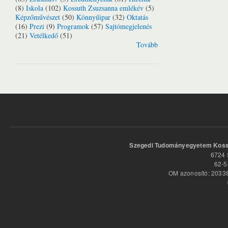
(8)
Iskola
(102)
Kossuth Zsuzsanna emlékév
(5)
Képzőművészet
(50)
Könnyűipar
(32)
Oktatás
(16)
Prezi
(9)
Programok
(57)
Sajtómegjelenés
(21)
Vetélkedő
(51)
Tovább
Szegedi Tudományegyetem Kossu
6724 
62-5
OM azonosító: 20338