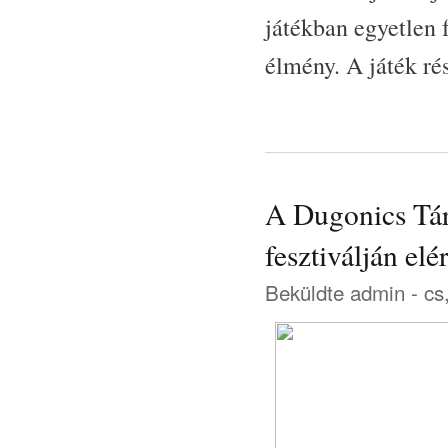
játékban egyetlen 
élmény. A játék ré
A Dugonics Tár
fesztiválján el
Beküldte
admin
- cs