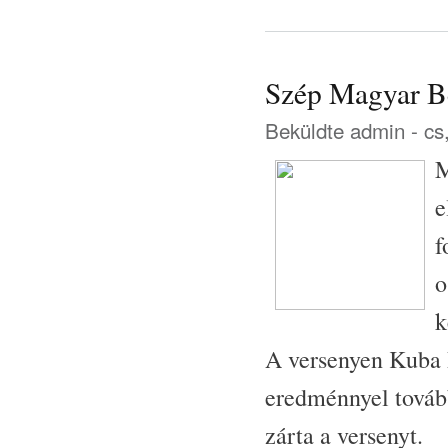
Szép Magyar B
Beküldte
admin
- cs
M
e
f
o
k
A versenyen Kuba D
eredménnyel tovább
zárta a versenyt.