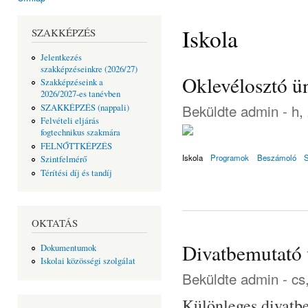
Jelenlegi hely
Iskola
SZAKKÉPZÉS
Jelentkezés
szakképzéseinkre (2026/27)
Oklevélosztó ü
Szakképzéseink a
2026/2027-es tanévben
Beküldte
admin
- h,
SZAKKÉPZÉS (nappali)
Felvételi eljárás
fogtechnikus szakmára
FELNŐTTKÉPZÉS
Iskola
Programok
Beszámoló
Szintfelmérő
Térítési díj és tandíj
OKTATÁS
Divatbemutató
Dokumentumok
Iskolai közösségi szolgálat
Beküldte
admin
- cs
Különleges divatbe