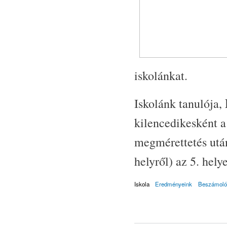
iskolánkat.
Iskolánk tanulója,
kilencedikesként a
megmérettetés utá
helyről) az 5. hely
Iskola
Eredményeink
Beszámoló