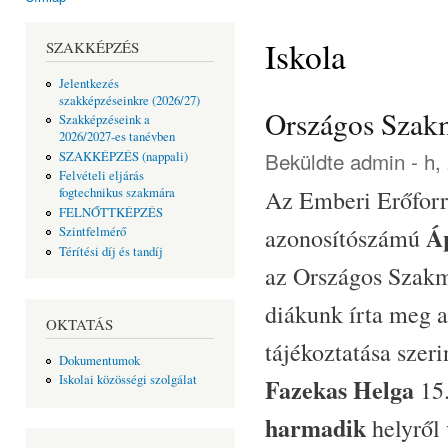
Jelenlegi hely
Iskola
SZAKKÉPZÉS
Jelentkezés
szakképzéseinkre (2026/27)
Országos Szak
Szakképzéseink a
2026/2027-es tanévben
Beküldte
admin
- h,
SZAKKÉPZÉS (nappali)
Felvételi eljárás
Az Emberi Erőforr
fogtechnikus szakmára
FELNŐTTKÉPZÉS
Á
azonosítószámú
Szintfelmérő
Térítési díj és tandíj
az Országos Szakm
diákunk írta meg a
OKTATÁS
tájékoztatása szer
Dokumentumok
Iskolai közösségi szolgálat
Fazekas Helga
15.
harmadik
helyről 