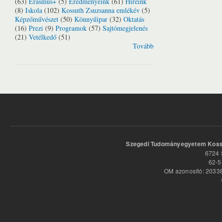
(63)
Erasmus+
(5)
Eredményeink
(61)
Híreink
(8)
Iskola
(102)
Kossuth Zsuzsanna emlékév
(5)
Képzőművészet
(50)
Könnyűipar
(32)
Oktatás
(16)
Prezi
(9)
Programok
(57)
Sajtómegjelenés
(21)
Vetélkedő
(51)
Tovább
Szegedi Tudományegyetem Kossu
6724 
62-5
OM azonosító: 20338