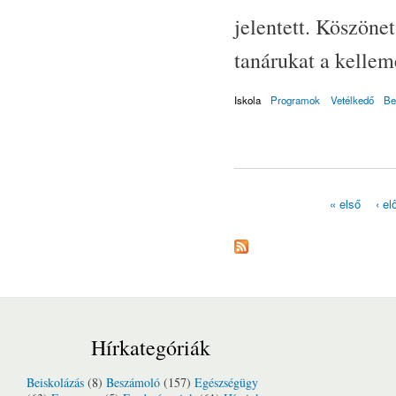
jelentett. Köszönet
tanárukat a kellem
Iskola
Programok
Vetélkedő
Be
« első
‹ el
Oldalak
Hírkategóriák
Beiskolázás
(8)
Beszámoló
(157)
Egészségügy