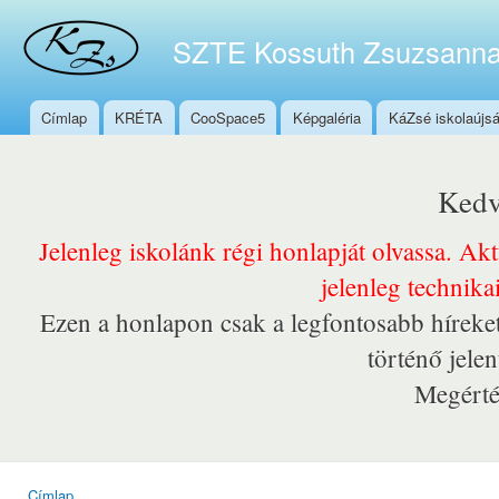
Ugr
tar
SZTE Kossuth Zsuzsanna
Címlap
KRÉTA
CooSpace5
Képgaléria
KáZsé iskolaújs
Főmenü
Kedv
Jelenleg iskolánk régi honlapját olvassa. Ak
jelenleg technika
Ezen a honlapon csak a legfontosabb híreket
történő jele
Megérté
Címlap