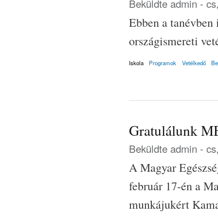
Beküldte
admin
- cs
Ebben a tanévben
országismereti vet
Iskola
Programok
Vetélkedő
Be
Gratulálunk ME
Beküldte
admin
- cs
A Magyar Egészsé
február 17-én a M
munkájukért Kamar