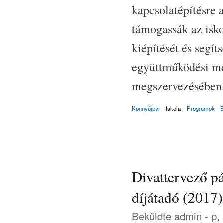
kapcsolatépítésre 
támogassák az isko
kiépítését és segít
együttműködési meg
megszervezésében
Könnyűipar
Iskola
Programok
Divattervező pá
díjátadó (2017)
Beküldte
admin
- p,