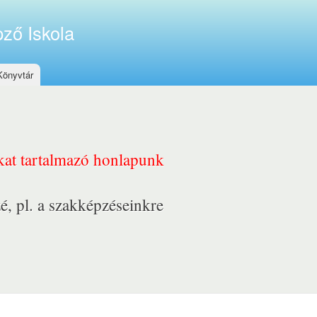
ző Iskola
Könyvtár
nkat tartalmazó honlapunk
é, pl. a szakképzéseinkre