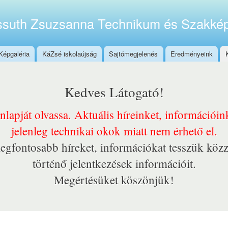
Ugrás a
tartalomra
suth Zsuzsanna Technikum és Szakkép
Képgaléria
KáZsé iskolaújság
Sajtómegjelenés
Eredményeink
Kedves Látogató!
onlapját olvassa. Aktuális híreinket, információi
jelenleg technikai okok miatt nem érhető el.
egfontosabb híreket, információkat tesszük közz
történő jelentkezések információit.
Megértésüket köszönjük!