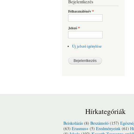
Bejelentkezés
Felhasználónév
*
Jelszó
*
Új jelszó igénylése
Hírkategóriák
Beiskolázás
(8)
Beszámoló
(157)
Egészsé
(63)
Erasmus+
(5)
Eredményeink
(61)
Hí
(8)
Iskola
(102)
Kossuth Zsuzsanna emlé