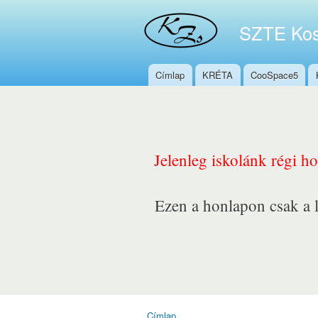
SZTE Kos
Címlap
KRÉTA
CooSpace5
Főmenü
Jelenleg iskolánk régi h
Ezen a honlapon csak a l
Címlap