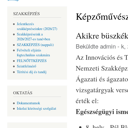
Jelenlegi hely
Képzőművész
SZAKKÉPZÉS
Jelentkezés
szakképzéseinkre (2026/27)
Akikre büszké
Szakképzéseink a
2026/2027-es tanévben
Beküldte
admin
- k,
SZAKKÉPZÉS (nappali)
Felvételi eljárás
Az Innovációs és T
fogtechnikus szakmára
FELNŐTTKÉPZÉS
Nemzeti Szakképzés
Szintfelmérő
Térítési díj és tandíj
Ágazati és ágazato
vizsgatárgyak ver
OKTATÁS
érték el:
Dokumentumok
Iskolai közösségi szolgálat
Egészségügyi ism
8. hely - Pál B