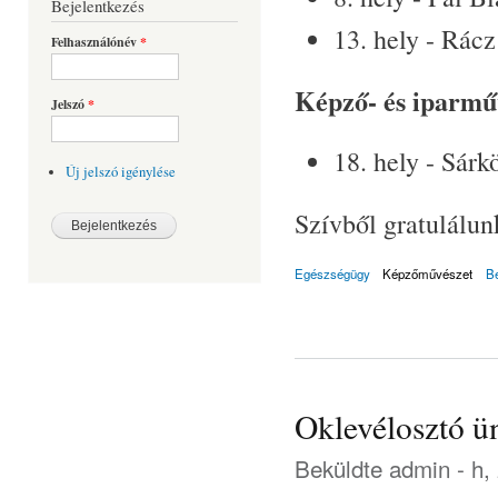
Bejelentkezés
13. hely - Rácz
Felhasználónév
*
Képző- és iparmű
Jelszó
*
18. hely - Sárk
Új jelszó igénylése
Szívből gratulálun
Egészségügy
Képzőművészet
B
Oklevélosztó ü
Beküldte
admin
- h,