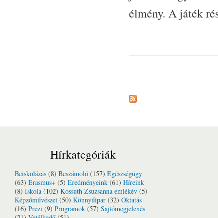
élmény. A játék ré
Oldalak
Hírkategóriák
Beiskolázás
(8)
Beszámoló
(157)
Egészségügy
(63)
Erasmus+
(5)
Eredményeink
(61)
Híreink
(8)
Iskola
(102)
Kossuth Zsuzsanna emlékév
(5)
Képzőművészet
(50)
Könnyűipar
(32)
Oktatás
(16)
Prezi
(9)
Programok
(57)
Sajtómegjelenés
(21)
Vetélkedő
(51)