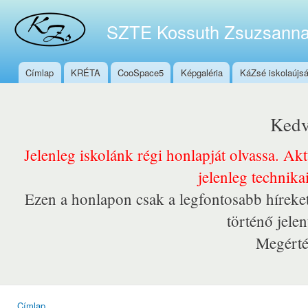
Ugr
tar
SZTE Kossuth Zsuzsanna
Címlap
KRÉTA
CooSpace5
Képgaléria
KáZsé iskolaújs
Főmenü
Kedv
Jelenleg iskolánk régi honlapját olvassa. Ak
jelenleg technika
Ezen a honlapon csak a legfontosabb híreket
történő jele
Megérté
Címlap