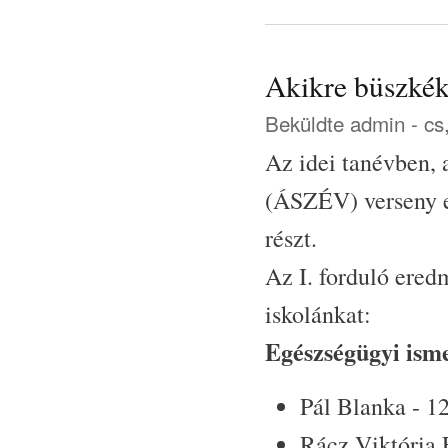
Akikre büszké
Beküldte
admin
- cs
Az idei tanévben, 
(ÁSZÉV) verseny el
részt.
Az I. forduló ered
iskolánkat:
Egészségügyi ism
Pál Blanka - 12
Rácz Viktória F