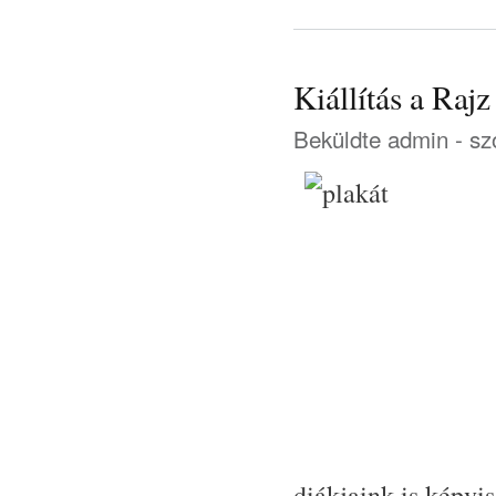
Kiállítás a Raj
Beküldte
admin
- sz
diákjaink is képvis