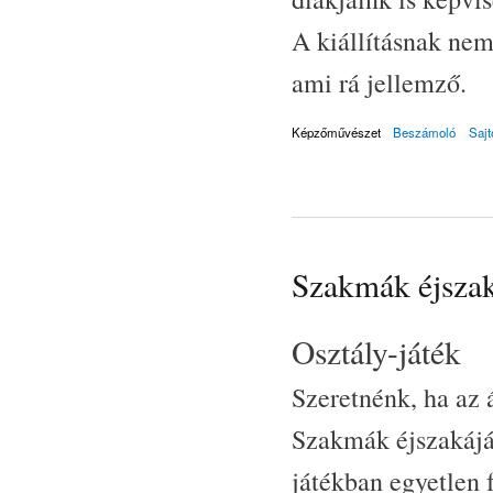
A kiállításnak nem
ami rá jellemző.
Képzőművészet
Beszámoló
Saj
Szakmák éjsza
Osztály-játék
Szeretnénk, ha az 
Szakmák éjszakájáb
játékban egyetlen 