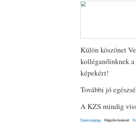
Külön köszönet Ve
kolléganőinknek a
képekért!
További jó egészsé
A KZS mindig vissz
Egészségügy
Képzőművészet
K