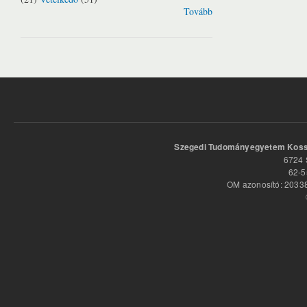
Tovább
Szegedi Tudományegyetem Kossu
6724 
62-5
OM azonosító: 20338