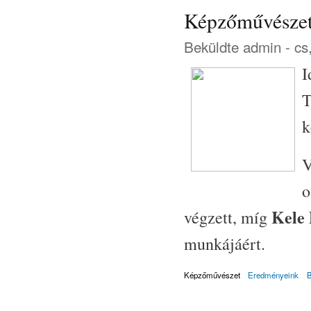
Képzőművészeti
Beküldte
admin
- cs
I
T
k
V
o
Kele 
végzett, míg
munkájáért.
Képzőművészet
Eredményeink