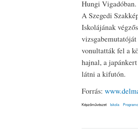
Hungi Vigadóban.
A Szegedi Szakké
Iskolájának végzős
vizsgabemutatóját 
vonultatták fel a k
hajnal, a japánker
látni a kifutón.
Forrás:
www.delma
Képzőművészet
Iskola
Program