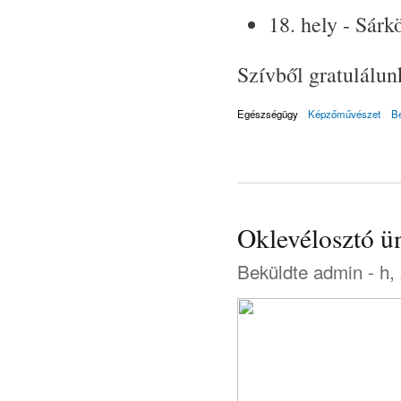
18. hely - Sárk
Szívből gratulálun
Egészségügy
Képzőművészet
B
Oklevélosztó ü
Beküldte
admin
- h,