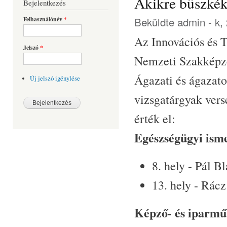
Akikre büszké
Bejelentkezés
Beküldte
admin
- k,
Felhasználónév
*
Az Innovációs és T
Jelszó
*
Nemzeti Szakképzés
Ágazati és ágazato
Új jelszó igénylése
vizsgatárgyak ver
érték el:
Egészségügyi ism
8. hely - Pál B
13. hely - Rácz
Képző- és iparmű