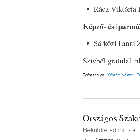
Rácz Viktória F
Képző- és iparmű
Sárközi Fanni 
Szívből gratulálun
Egészségügy
Képzőművészet
E
Országos Szak
Beküldte
admin
- k,