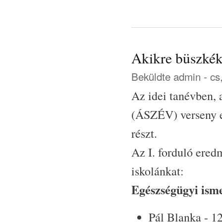
Akikre büszké
Beküldte
admin
- cs
Az idei tanévben, 
(ÁSZÉV) verseny el
részt.
Az I. forduló ered
iskolánkat:
Egészségügyi ism
Pál Blanka - 12