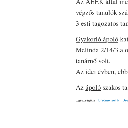
Az ÁEEK által meg
végzős tanulók szá
3 esti tagozatos tan
Gyakorló ápoló
kat
Melinda 2/14/3.a os
tanárnő volt.
Az idei évben, eb
Az
ápoló
szakos ta
Egészségügy
Eredményeink
Bes