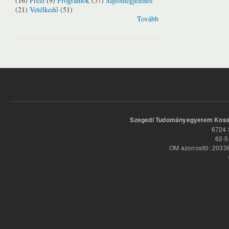
(16)
Prezi
(9)
Programok
(57)
Sajtómegjelenés
(21)
Vetélkedő
(51)
Tovább
Szegedi Tudományegyetem Kossu
6724 
62-5
OM azonosító: 20338