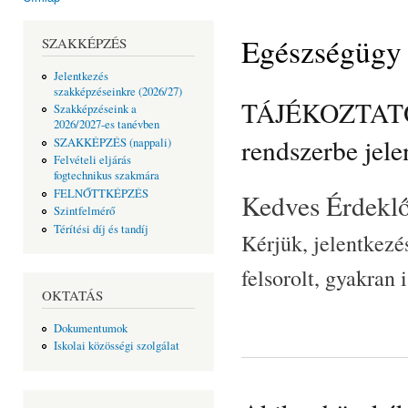
Jelenlegi hely
Egészségügy
SZAKKÉPZÉS
Jelentkezés
szakképzéseinkre (2026/27)
TÁJÉKOZTATÓ é
Szakképzéseink a
2026/2027-es tanévben
rendszerbe jel
SZAKKÉPZÉS (nappali)
Felvételi eljárás
fogtechnikus szakmára
FELNŐTTKÉPZÉS
Kedves Érdekl
Szintfelmérő
Térítési díj és tandíj
Kérjük, jelentkezés
felsorolt, gyakran
OKTATÁS
Dokumentumok
Iskolai közösségi szolgálat