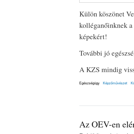
Külön köszönet Ve
kolléganőinknek a
képekért!
További jó egészsé
A KZS mindig vissz
Egészségügy
Képzőművészet
K
Az OEV-en elér