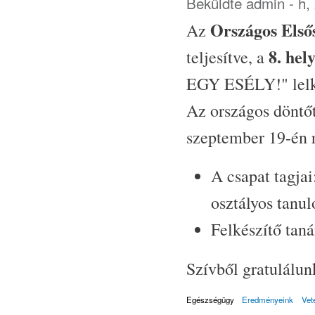
Beküldte
admin
- h,
Országos Első
Az
8. hel
teljesítve, a
EGY ESÉLY!" lelk
Az országos döntőt
szeptember 19-én 
A csapat tagjai
osztályos tanul
Felkészítő tan
Szívből gratulálun
Egészségügy
Eredményeink
Vet