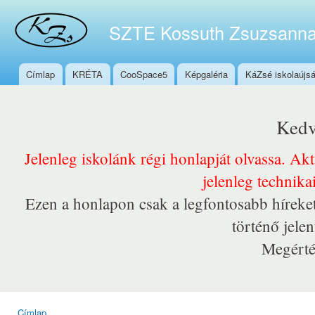
Ugr
tar
SZTE Kossuth Zsuzsanna
Címlap
KRÉTA
CooSpace5
Képgaléria
KáZsé iskolaújs
Főmenü
Kedv
Jelenleg iskolánk régi honlapját olvassa. Ak
jelenleg technika
Ezen a honlapon csak a legfontosabb híreket
történő jele
Megérté
Címlap