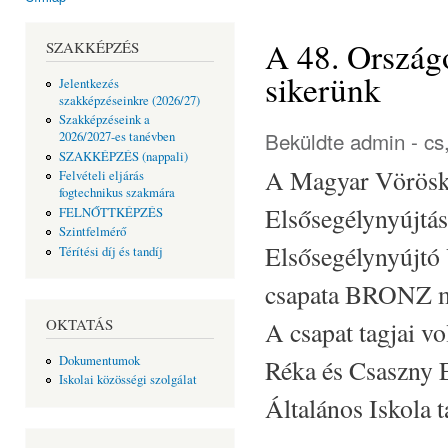
Jelenlegi hely
A 48. Országo
SZAKKÉPZÉS
sikerünk
Jelentkezés
szakképzéseinkre (2026/27)
Szakképzéseink a
Beküldte
admin
- cs
2026/2027-es tanévben
SZAKKÉPZÉS (nappali)
A Magyar Vöröske
Felvételi eljárás
fogtechnikus szakmára
Elsősegélynyújtá
FELNŐTTKÉPZÉS
Szintfelmérő
Elsősegélynyújtó 
Térítési díj és tandíj
csapata BRONZ mi
OKTATÁS
A csapat tagjai vo
Dokumentumok
Réka és Csaszny 
Iskolai közösségi szolgálat
Általános Iskola t