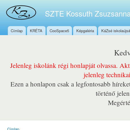
Ugr
tar
SZTE Kossuth Zsuzsanna
Címlap
KRÉTA
CooSpace5
Képgaléria
KáZsé iskolaújs
Főmenü
Kedv
Jelenleg iskolánk régi honlapját olvassa. Ak
jelenleg technika
Ezen a honlapon csak a legfontosabb híreket
történő jele
Megérté
Címlap