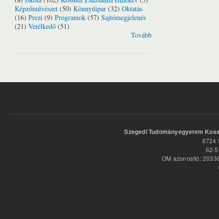
Képzőművészet
(50)
Könnyűipar
(32)
Oktatás
(16)
Prezi
(9)
Programok
(57)
Sajtómegjelenés
(21)
Vetélkedő
(51)
Tovább
Szegedi Tudományegyetem Kossu
6724 
62-5
OM azonosító: 20338