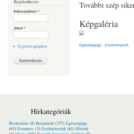
Bejelentkezés
További szép sike
Felhasználónév
*
Képgaléria
Jelszó
*
Egészségügy
Eredményeink
Új jelszó igénylése
Hírkategóriák
Beiskolázás
(8)
Beszámoló
(157)
Egészségügy
(63)
Erasmus+
(5)
Eredményeink
(61)
Híreink
(8)
Iskola
(102)
Kossuth Zsuzsanna emlékév
(5)