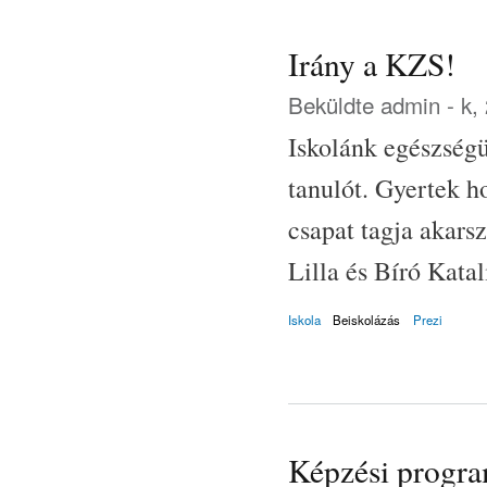
Irány a KZS!
Beküldte
admin
- k,
Iskolánk egészségü
tanulót. Gyertek h
csapat tagja akarsz
Lilla és Bíró Kata
Iskola
Beiskolázás
Prezi
Képzési progr