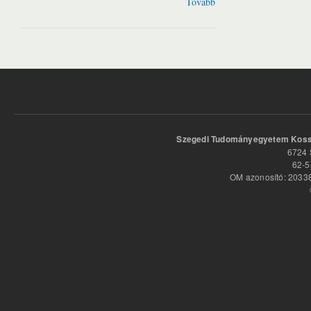
Tovább
Szegedi Tudományegyetem Kossu
6724 
62-5
OM azonosító: 20338