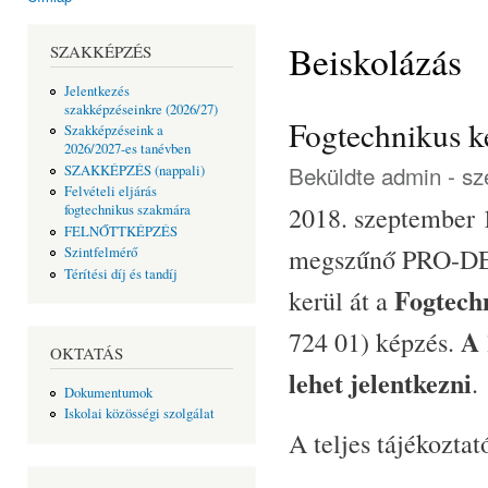
Jelenlegi hely
Beiskolázás
SZAKKÉPZÉS
Jelentkezés
szakképzéseinkre (2026/27)
Fogtechnikus k
Szakképzéseink a
2026/2027-es tanévben
Beküldte
admin
- sz
SZAKKÉPZÉS (nappali)
Felvételi eljárás
2018. szeptember 1
fogtechnikus szakmára
FELNŐTTKÉPZÉS
megszűnő PRO-DEN
Szintfelmérő
Térítési díj és tandíj
Fogtech
kerül át a
A 
724 01) képzés.
OKTATÁS
lehet jelentkezni
.
Dokumentumok
Iskolai közösségi szolgálat
A teljes tájékozta