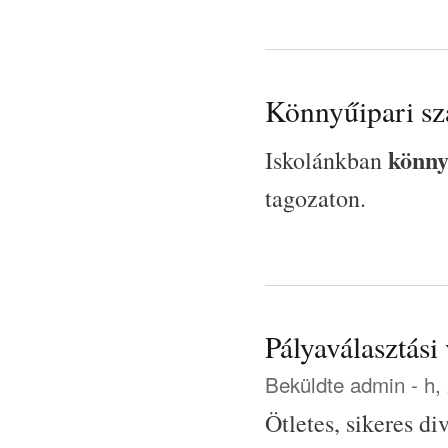
Könnyűipari sz
könny
Iskolánkban
tagozaton.
Pályaválasztás
Beküldte
admin
- h,
Ötletes, sikeres di