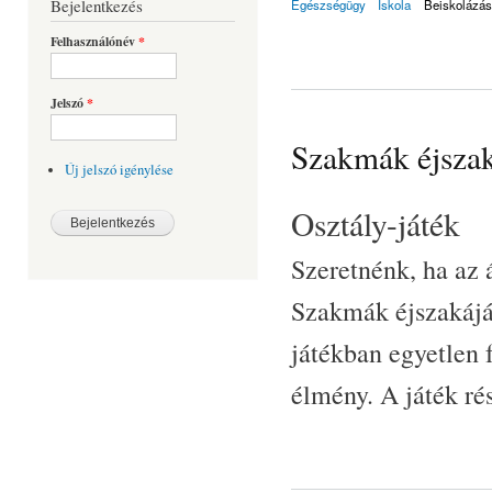
Bejelentkezés
Egészségügy
Iskola
Beiskolázás
Felhasználónév
*
Jelszó
*
Szakmák éjsza
Új jelszó igénylése
Osztály-játék
Szeretnénk, ha az 
Szakmák éjszakájáb
játékban egyetlen 
élmény. A játék ré