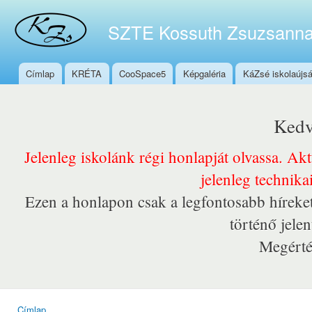
Ugr
tar
SZTE Kossuth Zsuzsanna
Címlap
KRÉTA
CooSpace5
Képgaléria
KáZsé iskolaújs
Főmenü
Kedv
Jelenleg iskolánk régi honlapját olvassa. Ak
jelenleg technika
Ezen a honlapon csak a legfontosabb híreket
történő jele
Megérté
Címlap