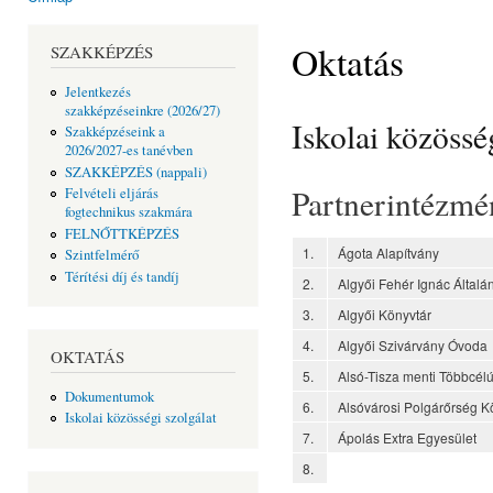
Jelenlegi hely
Oktatás
SZAKKÉPZÉS
Jelentkezés
szakképzéseinkre (2026/27)
Iskolai közössé
Szakképzéseink a
2026/2027-es tanévben
SZAKKÉPZÉS (nappali)
Partnerintézmén
Felvételi eljárás
fogtechnikus szakmára
FELNŐTTKÉPZÉS
1.
Ágota Alapítvány
Szintfelmérő
Térítési díj és tandíj
2.
Algyői Fehér Ignác Általá
3.
Algyői Könyvtár
4.
Algyői Szivárvány Óvoda
OKTATÁS
5.
Alsó-Tisza menti Többcél
Dokumentumok
6.
Alsóvárosi Polgárőrség 
Iskolai közösségi szolgálat
7.
Ápolás Extra Egyesület
8.