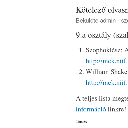
Kötelező olva
Beküldte
admin
- sz
9.a osztály (s
Szophoklész: A
http://mek.nii
William Shakes
http://mek.nii
A teljes lista meg
információ
linkre!
Oktatás