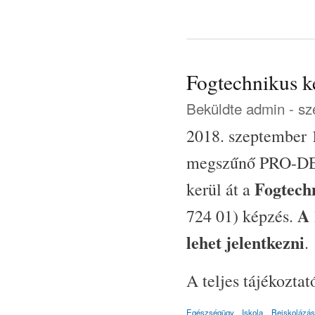
Fogtechnikus k
Beküldte
admin
- sz
2018. szeptember 1
megszűnő PRO-DEN
Fogtech
kerül át a
A 
724 01) képzés.
lehet jelentkezni
.
A teljes tájékozta
Egészségügy
Iskola
Beiskolázás