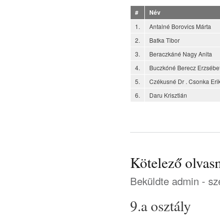
#
Név
1.
Antalné Borovics Márta
2.
Batka Tibor
3.
Beraczkáné Nagy Anita
4.
Buczkóné Berecz Erzsébe
5.
Czékusné Dr . Csonka Eri
6.
Daru Krisztián
Kötelező olva
Beküldte
admin
- sz
9.a osztály