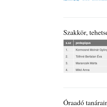
Szakkör, tehet
s.sz
pedagógus
1.
Kormosné Molnár Gyön
2.
Tóthné Bertalan Éva
3.
Marancsik Márta
4.
Mikó Anna
Óraadó tanárai