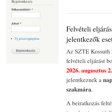
Bejelentkezés
Felhasználónév
*
Jelszó
*
Felvételi eljár
jelentkezők ese
Új jelszó igénylése
Az SZTE Kossuth 
felvételi eljárást 
2026. augusztus 2
nap
jelentkeznek a
szakmára
.
A beiratkozás felt