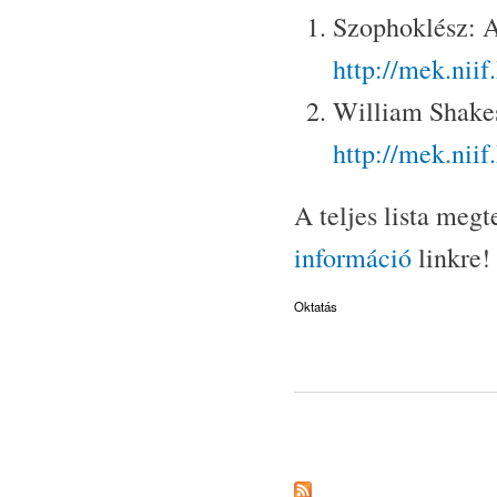
Szophoklész: A
http://mek.nii
William Shakes
http://mek.nii
A teljes lista meg
információ
linkre!
Oktatás
Oldalak