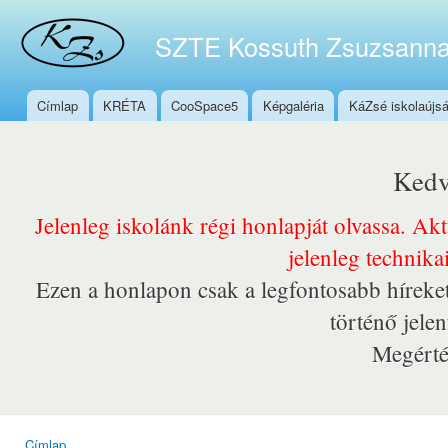
Ugr
tar
SZTE Kossuth Zsuzsanna
Címlap
KRÉTA
CooSpace5
Képgaléria
KáZsé iskolaújs
Főmenü
Kedv
Jelenleg iskolánk régi honlapját olvassa. Ak
jelenleg technika
Ezen a honlapon csak a legfontosabb híreket
történő jele
Megérté
Címlap