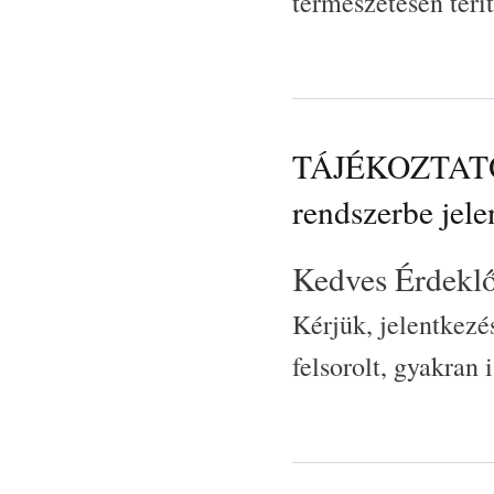
természetesen térí
TÁJÉKOZTATÓ é
rendszerbe jel
Kedves Érdekl
Kérjük, jelentkezés
felsorolt, gyakran