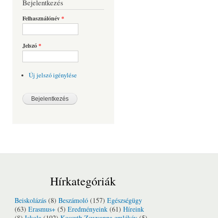
Bejelentkezés
Felhasználónév
*
Jelszó
*
Új jelszó igénylése
Hírkategóriák
Beiskolázás
(8)
Beszámoló
(157)
Egészségügy
(63)
Erasmus+
(5)
Eredményeink
(61)
Híreink
(8)
Iskola
(102)
Kossuth Zsuzsanna emlékév
(5)