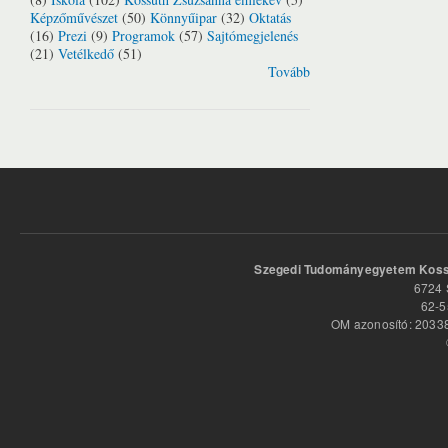
Képzőművészet
(50)
Könnyűipar
(32)
Oktatás
(16)
Prezi
(9)
Programok
(57)
Sajtómegjelenés
(21)
Vetélkedő
(51)
Tovább
Szegedi Tudományegyetem Kossu
6724 
62-5
OM azonosító: 20338