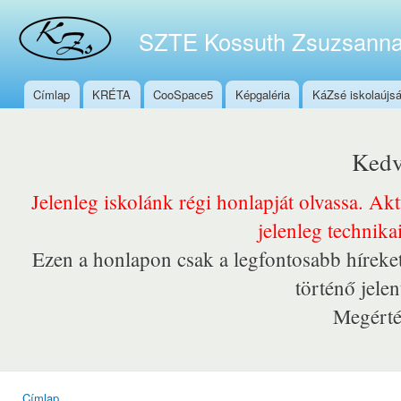
Ugr
tar
SZTE Kossuth Zsuzsanna
Címlap
KRÉTA
CooSpace5
Képgaléria
KáZsé iskolaújs
Főmenü
Kedv
Jelenleg iskolánk régi honlapját olvassa. Ak
jelenleg technika
Ezen a honlapon csak a legfontosabb híreket
történő jele
Megérté
Címlap