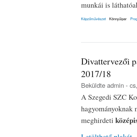
munkái is láthatóa
Képzőművészet
Könnyűipar
Pro
Divattervezői p
2017/18
Beküldte
admin
- cs
A Szegedi SZC Kos
hagyományoknak me
középi
meghirdeti
Letölthető plakát