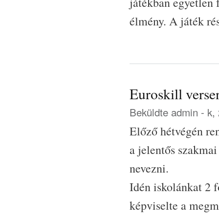
játékban egyetlen 
élmény. A játék ré
Euroskill verse
Beküldte
admin
- k,
Előző hétvégén ren
a jelentős szakma
nevezni.
Idén iskolánkat 2 
képviselte a megmé