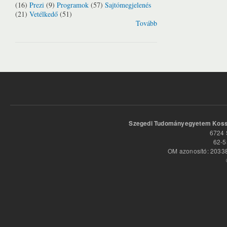
(16)
Prezi
(9)
Programok
(57)
Sajtómegjelenés
(21)
Vetélkedő
(51)
Tovább
Szegedi Tudományegyetem Kossu
6724 
62-5
OM azonosító: 20338