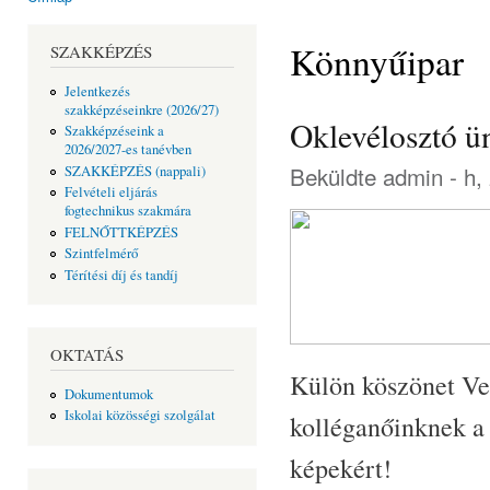
Jelenlegi hely
Könnyűipar
SZAKKÉPZÉS
Jelentkezés
szakképzéseinkre (2026/27)
Oklevélosztó ü
Szakképzéseink a
2026/2027-es tanévben
Beküldte
admin
- h,
SZAKKÉPZÉS (nappali)
Felvételi eljárás
fogtechnikus szakmára
FELNŐTTKÉPZÉS
Szintfelmérő
Térítési díj és tandíj
OKTATÁS
Külön köszönet Ve
Dokumentumok
Iskolai közösségi szolgálat
kolléganőinknek a
képekért!