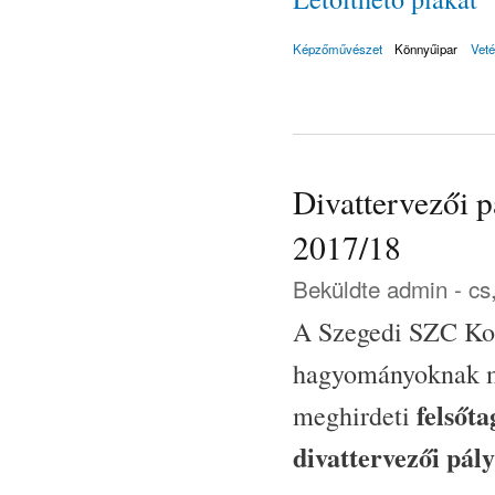
Képzőművészet
Könnyűipar
Veté
Divattervezői p
2017/18
Beküldte
admin
- cs
A Szegedi SZC Kos
hagyományoknak me
felsőta
meghirdeti
divattervezői pál