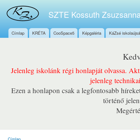
Ugr
tar
SZTE Kossuth Zsuzsanna
Címlap
KRÉTA
CooSpace5
Képgaléria
KáZsé iskolaújs
Főmenü
Kedv
Jelenleg iskolánk régi honlapját olvassa. Ak
jelenleg technika
Ezen a honlapon csak a legfontosabb híreket
történő jele
Megérté
Címlap