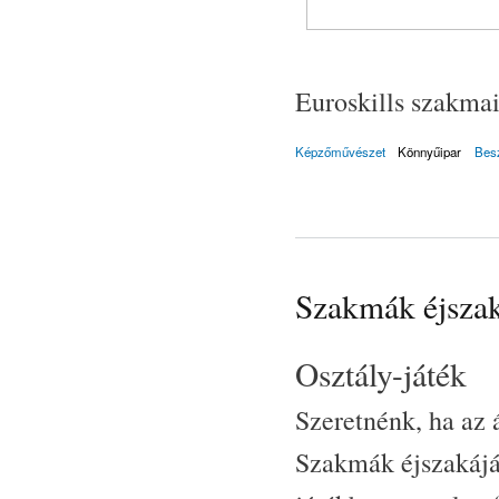
Euroskills szakmai
Képzőművészet
Könnyűipar
Bes
Szakmák éjsza
Osztály-játék
Szeretnénk, ha az 
Szakmák éjszakájáb