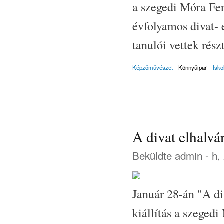
a szegedi Móra Fer
évfolyamos divat- é
tanulói vettek rész
Képzőművészet
Könnyűipar
Isko
A divat elhalván
Beküldte
admin
- h,
Január 28-án "A di
kiállítás a szege