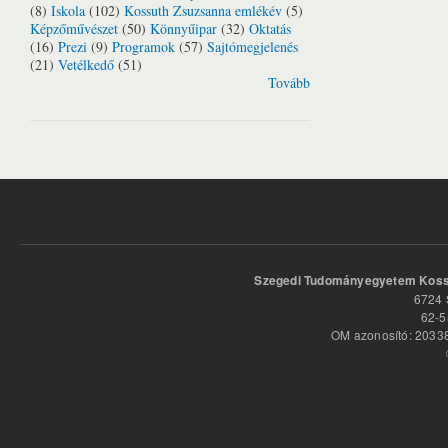
(8)
Iskola
(102)
Kossuth Zsuzsanna emlékév
(5)
Képzőművészet
(50)
Könnyűipar
(32)
Oktatás
(16)
Prezi
(9)
Programok
(57)
Sajtómegjelenés
(21)
Vetélkedő
(51)
Tovább
Szegedi Tudományegyetem Kossu
6724 
62-5
OM azonosító: 20338