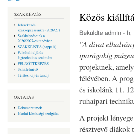
Jelenlegi hely
Közös kiállí
SZAKKÉPZÉS
Jelentkezés
szakképzéseinkre (2026/27)
Beküldte
admin
- h,
Szakképzéseink a
2026/2027-es tanévben
"A divat elhalvány
SZAKKÉPZÉS (nappali)
iparágakig múzeu
Felvételi eljárás
fogtechnikus szakmára
FELNŐTTKÉPZÉS
projektnek, amelyb
Szintfelmérő
Térítési díj és tandíj
félévében. A pro
és iskolánk 11. 12
OKTATÁS
ruhaipari techniku
Dokumentumok
Iskolai közösségi szolgálat
A projekt lényege
résztvevő diákok 