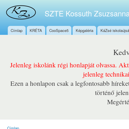
Ugr
tar
SZTE Kossuth Zsuzsanna
Címlap
KRÉTA
CooSpace5
Képgaléria
KáZsé iskolaújs
Főmenü
Kedv
Jelenleg iskolánk régi honlapját olvassa. Ak
jelenleg technika
Ezen a honlapon csak a legfontosabb híreket
történő jele
Megérté
Címlap