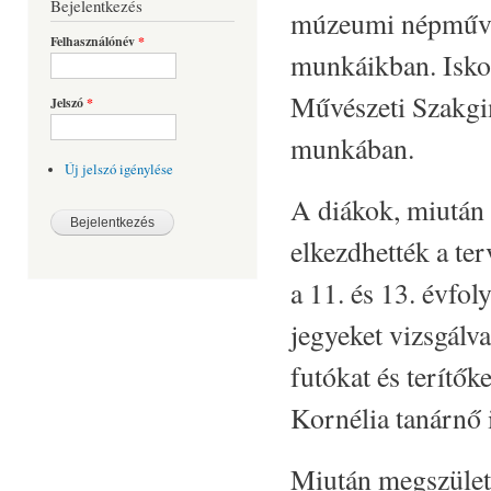
Bejelentkezés
múzeumi népművés
Felhasználónév
*
munkáikban. Isko
Művészeti Szakgim
Jelszó
*
munkában.
Új jelszó igénylése
A diákok, miután 
elkezdhették a te
a 11. és 13. évfo
jegyeket vizsgálva
futókat és terít
Kornélia tanárnő i
Miután megszülett