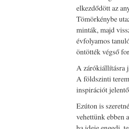
elkezdődött az any
Tömörkénybe utazt
minták, majd viss
évfolyamos tanuló
öntötték végső fo
A zárókiállításra 
A földszinti tere
inspirációt jelent
Ezúton is szeret
vehettünk ebben a
ha ideje engedi, te