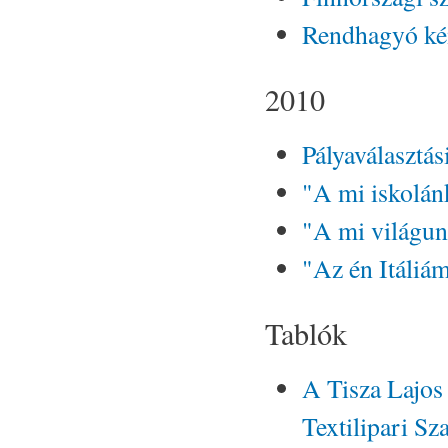
Rendhagyó ké
2010
Pályaválasztás
"A mi iskolán
"A mi világun
"Az én Itáliá
Tablók
A Tisza Lajos
Textilipari S