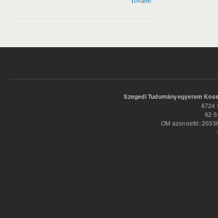
Tovább
Szegedi Tudományegyetem Kossu
6724 
62-5
OM azonosító: 20338