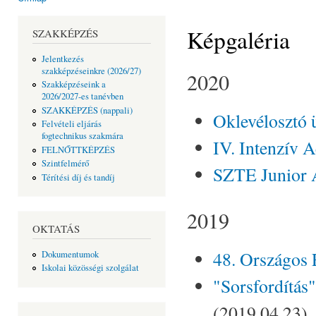
Jelenlegi hely
Képgaléria
SZAKKÉPZÉS
Jelentkezés
szakképzéseinkre (2026/27)
2020
Szakképzéseink a
2026/2027-es tanévben
SZAKKÉPZÉS (nappali)
Oklevélosztó
Felvételi eljárás
fogtechnikus szakmára
IV. Intenzív 
FELNŐTTKÉPZÉS
Szintfelmérő
SZTE Junior 
Térítési díj és tandíj
2019
OKTATÁS
48. Országos 
Dokumentumok
Iskolai közösségi szolgálat
"Sorsfordítás
(2019.04.23)