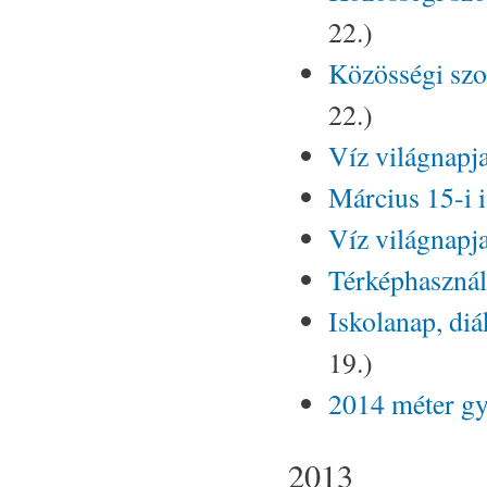
22.)
Közösségi szo
22.)
Víz világnapja
Március 15-i 
Víz világnapja
Térképhasznála
Iskolanap, di
19.)
2014 méter gy
2013