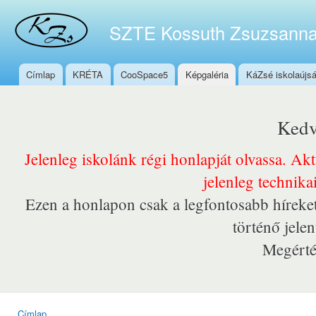
Ugr
tar
SZTE Kossuth Zsuzsanna
Címlap
KRÉTA
CooSpace5
Képgaléria
KáZsé iskolaújs
Főmenü
Kedv
Jelenleg iskolánk régi honlapját olvassa. Ak
jelenleg technika
Ezen a honlapon csak a legfontosabb híreket
történő jele
Megérté
Címlap