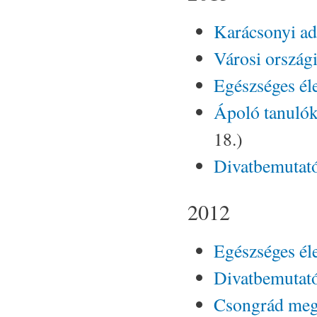
Karácsonyi a
Városi ország
Egészséges él
Ápoló tanuló
18.)
Divatbemutató
2012
Egészséges él
Divatbemutat
Csongrád megy