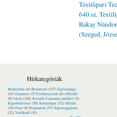
Textilipari T
640.sz. Texti
Bakay Nándor 
(Szeged, Józse
Hírkategóriák
Beiskolázás
(8)
Beszámoló
(157)
Egészségügy
(63)
Erasmus+
(5)
Eredményeink
(61)
Híreink
(8)
Iskola
(102)
Kossuth Zsuzsanna emlékév
(5)
Képzőművészet
(50)
Könnyűipar
(32)
Oktatás
(16)
Prezi
(9)
Programok
(57)
Sajtómegjelenés
(21)
Vetélkedő
(51)