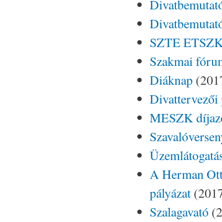
Divatbemutató
Divatbemutat
SZTE ETSZK 
Szakmai fóru
Diáknap
(2017
Divattervezői 
MESZK díjazo
Szavalóversen
Üzemlátogatá
A Herman Ott
pályázat
(2017
Szalagavató
(2