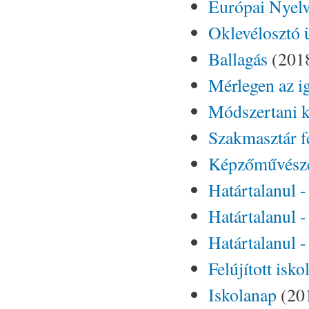
Európai Nyelv
Oklevélosztó
Ballagás
(2018
Mérlegen az i
Módszertani ki
Szakmasztár fe
Képzőművésze
Határtalanul 
Határtalanul -
Határtalanul -
Felújított isk
Iskolanap
(201