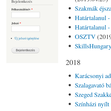
Bejelentkezés
Szakmák éjsz
Felhasználónév
*
Határtalanul 
Jelszó
*
Határtalanul 
OSZTV
(2019
Új jelszó igénylése
SkillsHungar
2018
Karácsonyi a
Szalagavató b
Szeged Szakkép
Színházi nyílt