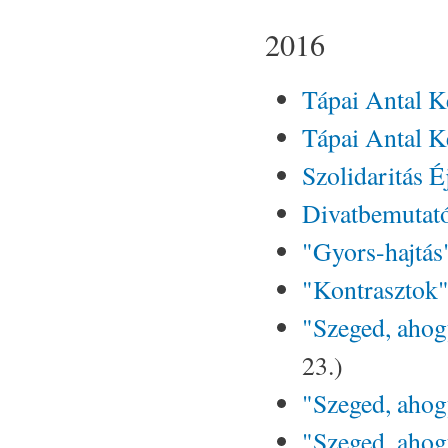
2016
Tápai Antal K
Tápai Antal K
Szolidaritás É
Divatbemutató
"Gyors-hajtás
"Kontrasztok"
"Szeged, ahog
23.)
"Szeged, ahog
"Szeged, ahogy