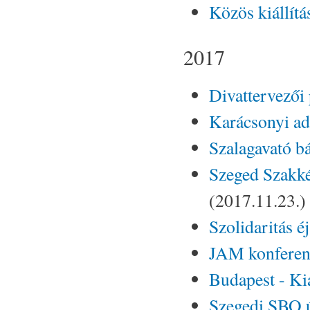
Közös kiállí
2017
Divattervezői
Karácsonyi a
Szalagavató b
Szeged Szakké
(2017.11.23.)
Szolidaritás é
JAM konferenc
Budapest - Kiá
Szegedi SBO új