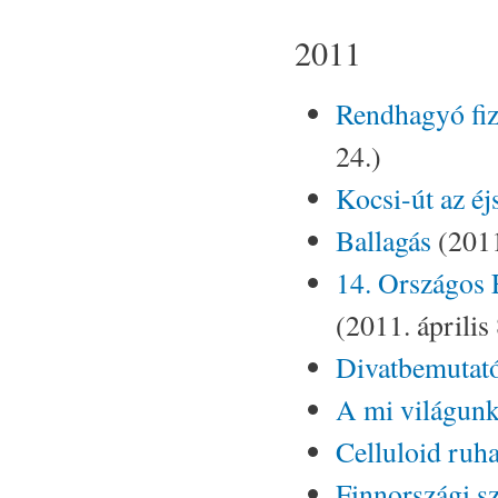
2011
Rendhagyó fiz
24.)
Kocsi-út az éj
Ballagás
(2011
14. Országos 
(2011. április 
Divatbemutat
A mi világunk
Celluloid ruha
Finnországi 