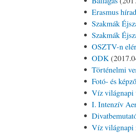
Ballagás
(2017
Erasmus hírad
Szakmák Éjsz
Szakmák Éjsz
OSZTV-n elér
ODK
(2017.0
Történelmi ve
Fotó- és képz
Víz világnapi 
I. Intenzív A
Divatbemutat
Víz világnapi 