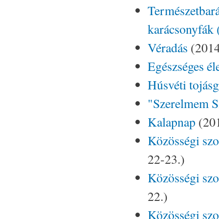
Természetbarát
karácsonyfák 
Véradás
(2014
Egészséges él
Húsvéti tojásg
"Szerelmem Sz
Kalapnap
(201
Közösségi szo
22-23.)
Közösségi szo
22.)
Közösségi szo