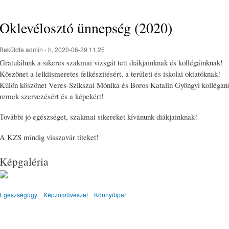
Oklevélosztó ünnepség (2020)
Beküldte
admin
- h, 2020-06-29 11:25
Gratulálunk a sikeres szakmai vizsgát tett diákjainknak és kollégáinknak!
Köszönet a lelkiismeretes felkészítésért, a területi és iskolai oktatóknak!
Külön köszönet Veres-Szikszai Mónika és Boros Katalin Gyöngyi kollégan
remek szervezésért és a képekért!
További jó egészséget, szakmai sikereket kívánunk diákjainknak!
A KZS mindig visszavár titeket!
Képgaléria
Egészségügy
Képzőművészet
Könnyűipar