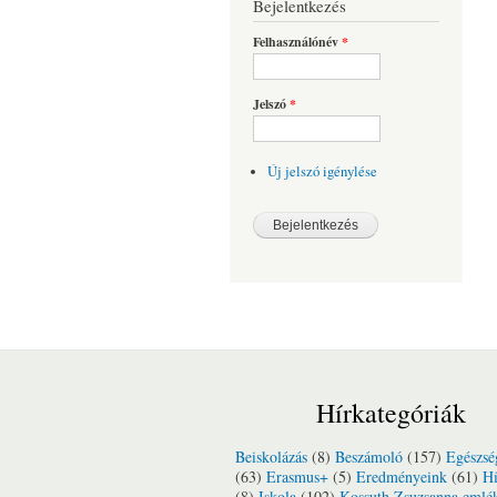
Bejelentkezés
Felhasználónév
*
Jelszó
*
Új jelszó igénylése
Hírkategóriák
Beiskolázás
(8)
Beszámoló
(157)
Egészsé
(63)
Erasmus+
(5)
Eredményeink
(61)
Hí
(8)
Iskola
(102)
Kossuth Zsuzsanna emlé