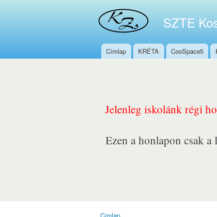
SZTE Kos
Címlap
KRÉTA
CooSpace5
Főmenü
Jelenleg iskolánk régi h
Ezen a honlapon csak a l
Címlap