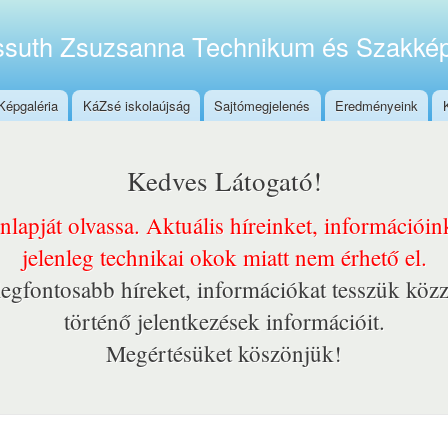
Ugrás a
tartalomra
suth Zsuzsanna Technikum és Szakkép
Képgaléria
KáZsé iskolaújság
Sajtómegjelenés
Eredményeink
Kedves Látogató!
onlapját olvassa. Aktuális híreinket, információi
jelenleg technikai okok miatt nem érhető el.
egfontosabb híreket, információkat tesszük közz
történő jelentkezések információit.
Megértésüket köszönjük!