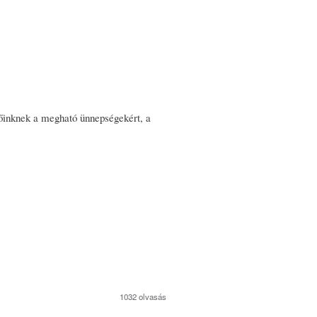
őinknek a megható ünnepségekért, a
1032 olvasás