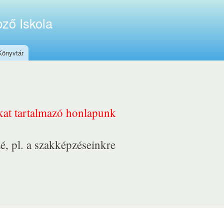
ző Iskola
Könyvtár
nkat tartalmazó honlapunk
é, pl. a szakképzéseinkre