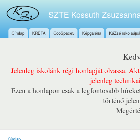
Ugr
tar
SZTE Kossuth Zsuzsanna
Címlap
KRÉTA
CooSpace5
Képgaléria
KáZsé iskolaújs
Főmenü
Kedv
Jelenleg iskolánk régi honlapját olvassa. Ak
jelenleg technika
Ezen a honlapon csak a legfontosabb híreket
történő jele
Megérté
Címlap