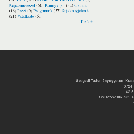
Képzőművészet
(50)
Könnyűipar
(32)
Oktatás
(16)
Prezi
(9)
Programok
(57)
Sajtómegjelenés
(21)
Vetélkedő
(51)
Tovább
Szegedi Tudományegyetem Kossu
6724 
62-5
OM azonosító: 20338