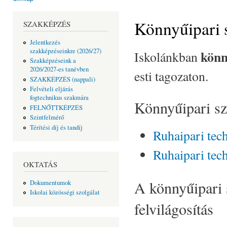
Jelenlegi hely
Könnyűipari 
SZAKKÉPZÉS
Jelentkezés
szakképzéseinkre (2026/27)
könn
Iskolánkban
Szakképzéseink a
2026/2027-es tanévben
esti tagozaton.
SZAKKÉPZÉS (nappali)
Felvételi eljárás
fogtechnikus szakmára
Könnyűipari s
FELNŐTTKÉPZÉS
Szintfelmérő
Térítési díj és tandíj
Ruhaipari tec
Ruhaipari tec
OKTATÁS
A könnyűipari 
Dokumentumok
Iskolai közösségi szolgálat
felvilágosítás