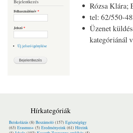
Bejelentkezés
Rózsa Klára; 
Felhasználónév
*
tel: 62/550-4
Üzenet küldés
Jelszó
*
kategóriánál v
Új jelszó igénylése
Hírkategóriák
Beiskolázás
(8)
Beszámoló
(157)
Egészségügy
(63)
Erasmus+
(5)
Eredményeink
(61)
Híreink
(8)
Iskola
(102)
Kossuth Zsuzsanna emlékév
(5)