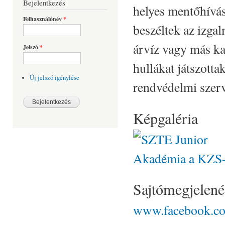
Bejelentkezés
helyes mentőhívás
Felhasználónév
*
beszéltek az izga
árvíz vagy más kat
Jelszó
*
hullákat játszotta
Új jelszó igénylése
rendvédelmi szerv
Képgaléria
Sajtómegjelené
www.facebook.c