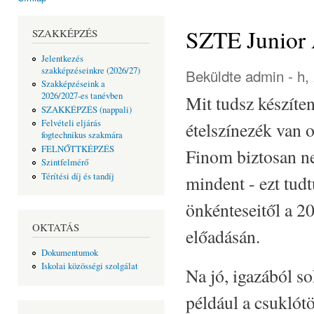
Jelenlegi hely
SZTE Junior
SZAKKÉPZÉS
Jelentkezés
szakképzéseinkre (2026/27)
Beküldte
admin
- h,
Szakképzéseink a
2026/2027-es tanévben
Mit tudsz készíten
SZAKKÉPZÉS (nappali)
Felvételi eljárás
ételszínezék van 
fogtechnikus szakmára
FELNŐTTKÉPZÉS
Finom biztosan nem
Szintfelmérő
Térítési díj és tandíj
mindent - ezt tud
önkénteseitől a 2
OKTATÁS
előadásán.
Dokumentumok
Iskolai közösségi szolgálat
Na jó, igazából s
például a csuklótö