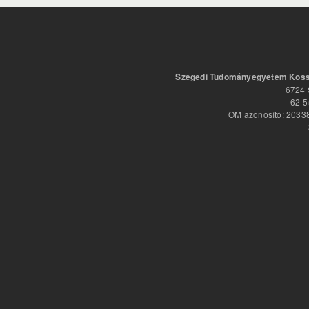
Szegedi Tudományegyetem Kossu
6724 
62-5
OM azonosító: 20338