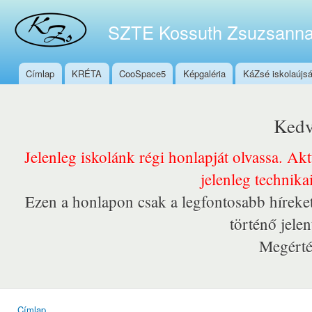
Ugr
tar
SZTE Kossuth Zsuzsanna
Címlap
KRÉTA
CooSpace5
Képgaléria
KáZsé iskolaújs
Főmenü
Kedv
Jelenleg iskolánk régi honlapját olvassa. Ak
jelenleg technika
Ezen a honlapon csak a legfontosabb híreket
történő jele
Megérté
Címlap