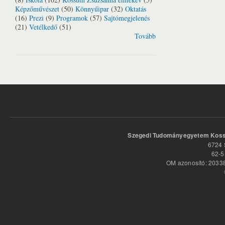
Képzőművészet
(50)
Könnyűipar
(32)
Oktatás
(16)
Prezi
(9)
Programok
(57)
Sajtómegjelenés
(21)
Vetélkedő
(51)
Tovább
Szegedi Tudományegyetem Kossu
6724 
62-5
OM azonosító: 20338