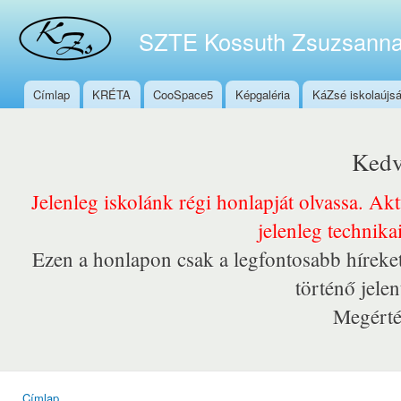
Ugr
tar
SZTE Kossuth Zsuzsanna
Címlap
KRÉTA
CooSpace5
Képgaléria
KáZsé iskolaújs
Főmenü
Kedv
Jelenleg iskolánk régi honlapját olvassa. Ak
jelenleg technika
Ezen a honlapon csak a legfontosabb híreket
történő jele
Megérté
Címlap