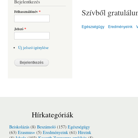
Bejelentkezés
Szívből gratulálun
Felhasználónév
*
Egészségügy
Eredményeink
V
Jelszó
*
Új jelszó igénylése
Hírkategóriák
Beiskolázás
(8)
Beszámoló
(157)
Egészségügy
(63)
Erasmus+
(5)
Eredményeink
(61)
Híreink
(8)
Iskola
(102)
Kossuth Zsuzsanna emlékév
(5)