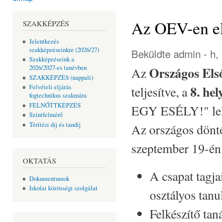
Jelenlegi hely
Az OEV-en el
SZAKKÉPZÉS
Jelentkezés
szakképzéseinkre (2026/27)
Beküldte
admin
- h,
Szakképzéseink a
Országos Els
2026/2027-es tanévben
Az
SZAKKÉPZÉS (nappali)
8. hel
Felvételi eljárás
teljesítve, a
fogtechnikus szakmára
FELNŐTTKÉPZÉS
EGY ESÉLY!" lelk
Szintfelmérő
Térítési díj és tandíj
Az országos döntő
szeptember 19-én
OKTATÁS
A csapat tagja
Dokumentumok
Iskolai közösségi szolgálat
osztályos tanu
Felkészítő ta