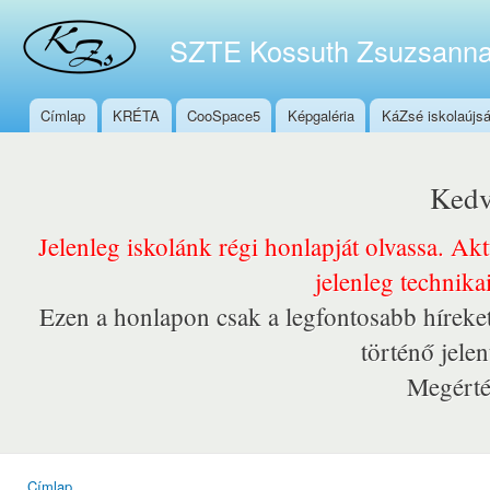
Ugr
tar
SZTE Kossuth Zsuzsanna
Címlap
KRÉTA
CooSpace5
Képgaléria
KáZsé iskolaújs
Főmenü
Kedv
Jelenleg iskolánk régi honlapját olvassa. Ak
jelenleg technika
Ezen a honlapon csak a legfontosabb híreket
történő jele
Megérté
Címlap