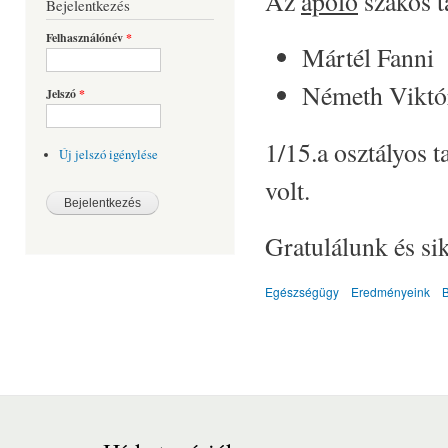
Az
ápoló
szakos t
Bejelentkezés
Felhasználónév
*
Mártél Fanni
Németh Viktó
Jelszó
*
1/15.a osztályos 
Új jelszó igénylése
volt.
Gratulálunk és si
Egészségügy
Eredményeink