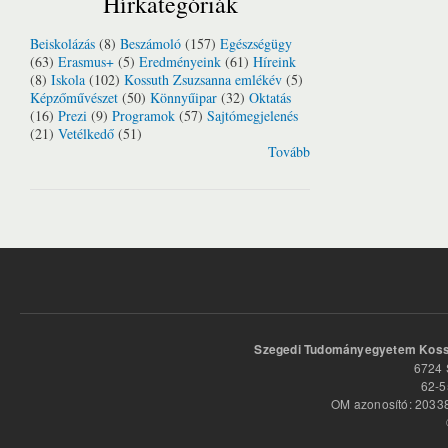
Hírkategóriák
Beiskolázás
(8)
Beszámoló
(157)
Egészségügy
(63)
Erasmus+
(5)
Eredményeink
(61)
Híreink
(8)
Iskola
(102)
Kossuth Zsuzsanna emlékév
(5)
Képzőművészet
(50)
Könnyűipar
(32)
Oktatás
(16)
Prezi
(9)
Programok
(57)
Sajtómegjelenés
(21)
Vetélkedő
(51)
Tovább
Szegedi Tudományegyetem Kossu
6724 
62-5
OM azonosító: 20338