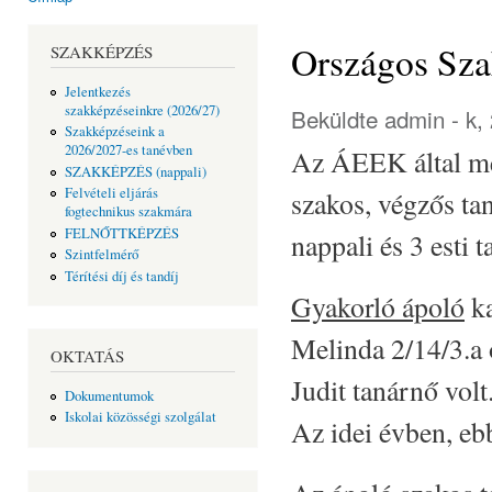
Jelenlegi hely
Országos Sza
SZAKKÉPZÉS
Jelentkezés
szakképzéseinkre (2026/27)
Beküldte
admin
- k,
Szakképzéseink a
2026/2027-es tanévben
Az ÁEEK által me
SZAKKÉPZÉS (nappali)
Felvételi eljárás
szakos, végzős ta
fogtechnikus szakmára
FELNŐTTKÉPZÉS
nappali és 3 esti t
Szintfelmérő
Térítési díj és tandíj
Gyakorló ápoló
ka
Melinda 2/14/3.a o
OKTATÁS
Judit tanárnő volt
Dokumentumok
Iskolai közösségi szolgálat
Az idei évben, eb