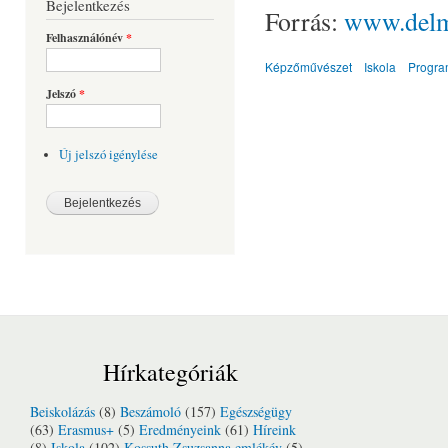
Bejelentkezés
Forrás:
www.delm
Felhasználónév
*
Képzőművészet
Iskola
Progra
Jelszó
*
Új jelszó igénylése
Hírkategóriák
Beiskolázás
(8)
Beszámoló
(157)
Egészségügy
(63)
Erasmus+
(5)
Eredményeink
(61)
Híreink
(8)
Iskola
(102)
Kossuth Zsuzsanna emlékév
(5)