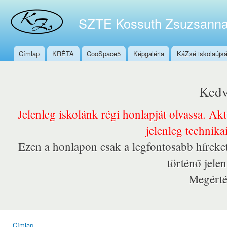
Ugr
tar
SZTE Kossuth Zsuzsanna
Címlap
KRÉTA
CooSpace5
Képgaléria
KáZsé iskolaújs
Főmenü
Kedv
Jelenleg iskolánk régi honlapját olvassa. Ak
jelenleg technika
Ezen a honlapon csak a legfontosabb híreket
történő jele
Megérté
Címlap