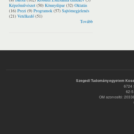
Képzőművészet
(50)
Könnyűipar
(32)
Oktatás
(16)
Prezi
(9)
Programok
(57)
Sajtómegjelenés
(21)
Vetélkedő
(51)
Tovább
Szegedi Tudományegyetem Kossu
6724 
62-5
OM azonosító: 20338