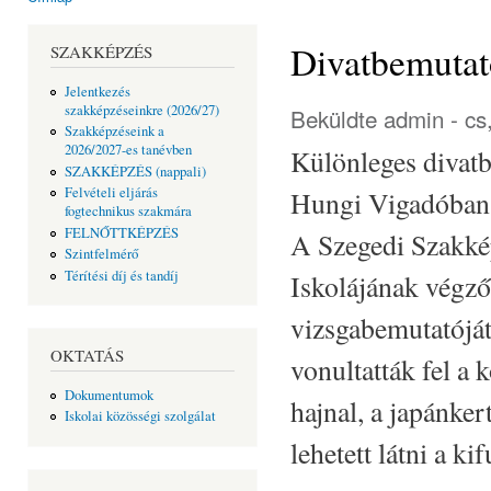
Jelenlegi hely
Divatbemutat
SZAKKÉPZÉS
Jelentkezés
szakképzéseinkre (2026/27)
Beküldte
admin
- cs
Szakképzéseink a
2026/2027-es tanévben
Különleges divatb
SZAKKÉPZÉS (nappali)
Felvételi eljárás
Hungi Vigadóban
fogtechnikus szakmára
FELNŐTTKÉPZÉS
A Szegedi Szakké
Szintfelmérő
Térítési díj és tandíj
Iskolájának végző
vizsgabemutatóját
OKTATÁS
vonultatták fel a 
Dokumentumok
hajnal, a japánke
Iskolai közösségi szolgálat
lehetett látni a ki