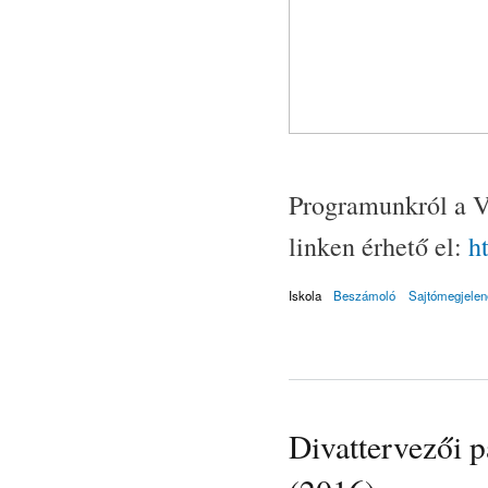
Programunkról a Vá
linken érhető el:
h
Iskola
Beszámoló
Sajtómegjelen
Divattervezői 