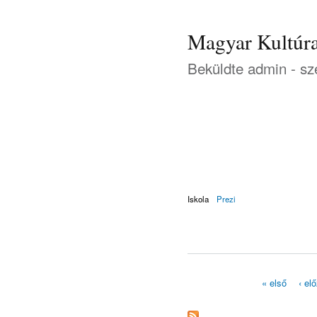
Magyar Kultúra
Beküldte
admin
- sz
Iskola
Prezi
« első
‹ el
Oldalak