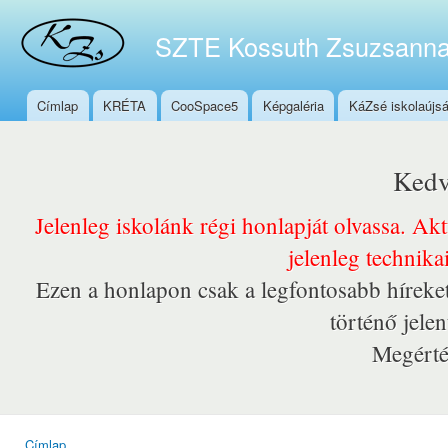
Ugr
tar
SZTE Kossuth Zsuzsanna
Címlap
KRÉTA
CooSpace5
Képgaléria
KáZsé iskolaújs
Főmenü
Kedv
Jelenleg iskolánk régi honlapját olvassa. Ak
jelenleg technika
Ezen a honlapon csak a legfontosabb híreket
történő jele
Megérté
Címlap