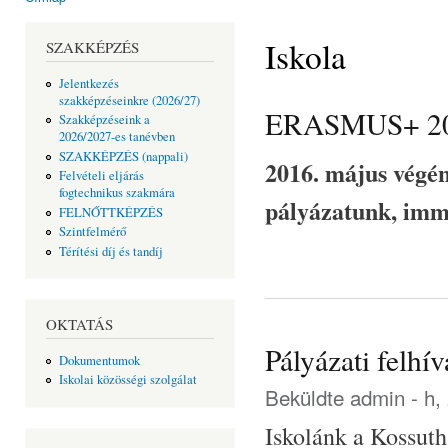
Jelenlegi hely
Iskola
SZAKKÉPZÉS
Jelentkezés
szakképzéseinkre (2026/27)
ERASMUS+ 201
Szakképzéseink a
2026/2027-es tanévben
SZAKKÉPZÉS (nappali)
2016. május végén
Felvételi eljárás
fogtechnikus szakmára
pályázatunk, imm
FELNŐTTKÉPZÉS
Szintfelmérő
Térítési díj és tandíj
OKTATÁS
Pályázati felhí
Dokumentumok
Iskolai közösségi szolgálat
Beküldte
admin
- h,
Iskolánk a Kossuth