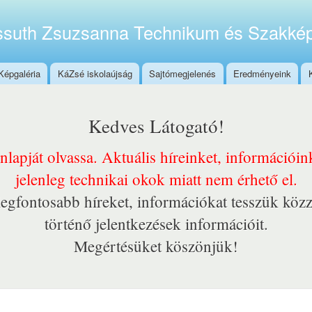
Ugrás a
tartalomra
suth Zsuzsanna Technikum és Szakkép
Képgaléria
KáZsé iskolaújság
Sajtómegjelenés
Eredményeink
Kedves Látogató!
onlapját olvassa. Aktuális híreinket, információi
jelenleg technikai okok miatt nem érhető el.
egfontosabb híreket, információkat tesszük közz
történő jelentkezések információit.
Megértésüket köszönjük!