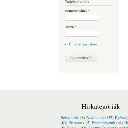
Bejelentkezés
Felhasználónév
*
Jelszó
*
Új jelszó igénylése
Hírkategóriák
Beiskolázás
(8)
Beszámoló
(157)
Egészsé
(63)
Erasmus+
(5)
Eredményeink
(61)
Hí
(8)
Iskola
(102)
Kossuth Zsuzsanna emlé