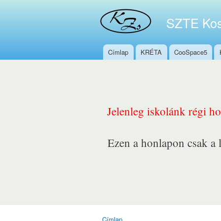
SZTE Kos
Címlap
KRÉTA
CooSpace5
Főmenü
Jelenleg iskolánk régi h
Ezen a honlapon csak a l
Címlap