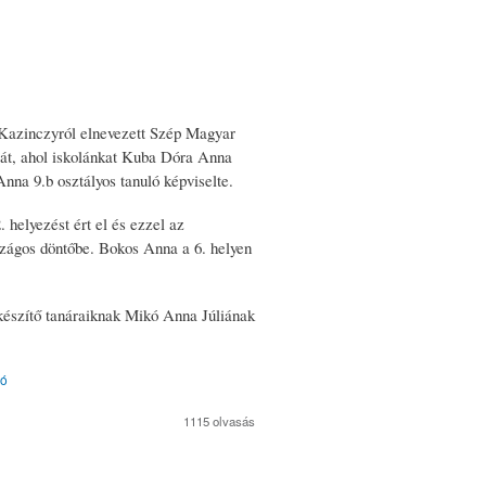
Kazinczyról elnevezett Szép Magyar
át, ahol iskolánkat Kuba Dóra Anna
Anna 9.b osztályos tanuló képviselte.
helyezést ért el és ezzel az
szágos döntőbe. Bokos Anna a 6. helyen
lkészítő tanáraiknak Mikó Anna Júliának
ló
1115 olvasás