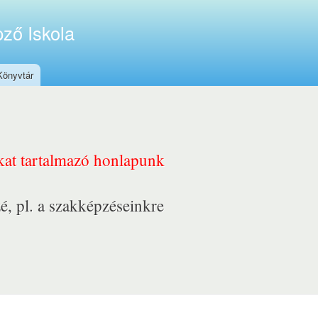
ző Iskola
Könyvtár
nkat tartalmazó honlapunk
é, pl. a szakképzéseinkre