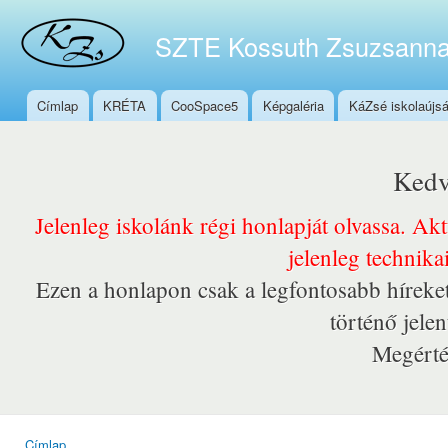
Ugr
tar
SZTE Kossuth Zsuzsanna
Címlap
KRÉTA
CooSpace5
Képgaléria
KáZsé iskolaújs
Főmenü
Kedv
Jelenleg iskolánk régi honlapját olvassa. Ak
jelenleg technika
Ezen a honlapon csak a legfontosabb híreket
történő jele
Megérté
Címlap