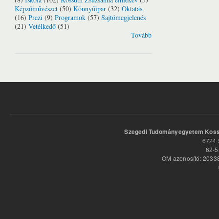
Képzőművészet
(50)
Könnyűipar
(32)
Oktatás
(16)
Prezi
(9)
Programok
(57)
Sajtómegjelenés
(21)
Vetélkedő
(51)
Tovább
Szegedi Tudományegyetem Kossu
6724 
62-5
OM azonosító: 20338