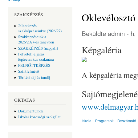
Jelenlegi hely
Oklevélosztó
SZAKKÉPZÉS
Jelentkezés
szakképzéseinkre (2026/27)
Beküldte
admin
- h,
Szakképzéseink a
2026/2027-es tanévben
Képgaléria
SZAKKÉPZÉS (nappali)
Felvételi eljárás
fogtechnikus szakmára
FELNŐTTKÉPZÉS
Szintfelmérő
A képgaléria megt
Térítési díj és tandíj
Sajtómegjelené
OKTATÁS
www.delmagyar.
Dokumentumok
Iskolai közösségi szolgálat
Iskola
Programok
Beszámoló