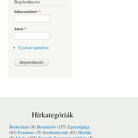
Bejelentkezés
Felhasználónév
*
Jelszó
*
Új jelszó igénylése
Hírkategóriák
Beiskolázás
(8)
Beszámoló
(157)
Egészségügy
(63)
Erasmus+
(5)
Eredményeink
(61)
Híreink
(8)
Iskola
(102)
Kossuth Zsuzsanna emlékév
(5)