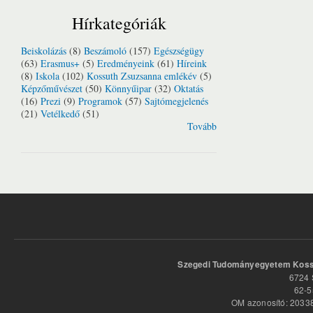
Hírkategóriák
Beiskolázás
(8)
Beszámoló
(157)
Egészségügy
(63)
Erasmus+
(5)
Eredményeink
(61)
Híreink
(8)
Iskola
(102)
Kossuth Zsuzsanna emlékév
(5)
Képzőművészet
(50)
Könnyűipar
(32)
Oktatás
(16)
Prezi
(9)
Programok
(57)
Sajtómegjelenés
(21)
Vetélkedő
(51)
Tovább
Szegedi Tudományegyetem Kossu
6724 
62-5
OM azonosító: 20338