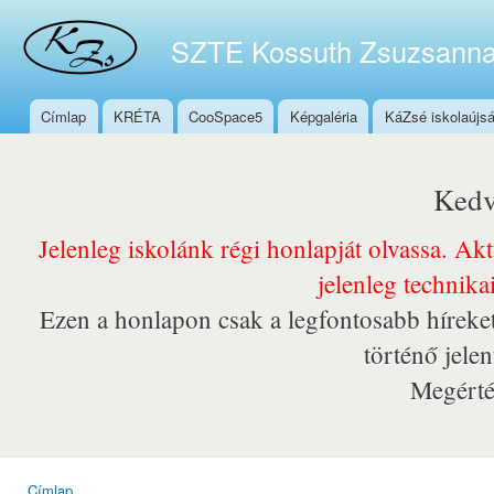
Ugr
tar
SZTE Kossuth Zsuzsanna
Címlap
KRÉTA
CooSpace5
Képgaléria
KáZsé iskolaújs
Főmenü
Kedv
Jelenleg iskolánk régi honlapját olvassa. Ak
jelenleg technika
Ezen a honlapon csak a legfontosabb híreket
történő jele
Megérté
Címlap