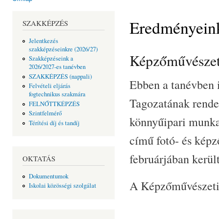
Jelenlegi hely
Eredményein
SZAKKÉPZÉS
Jelentkezés
szakképzéseinkre (2026/27)
Képzőművészeti
Szakképzéseink a
2026/2027-es tanévben
SZAKKÉPZÉS (nappali)
Ebben a tanévben i
Felvételi eljárás
fogtechnikus szakmára
Tagozatának rende
FELNŐTTKÉPZÉS
Szintfelmérő
könnyűipari munka
Térítési díj és tandíj
című fotó- és képz
februárjában került
OKTATÁS
Dokumentumok
A Képzőművészeti
Iskolai közösségi szolgálat