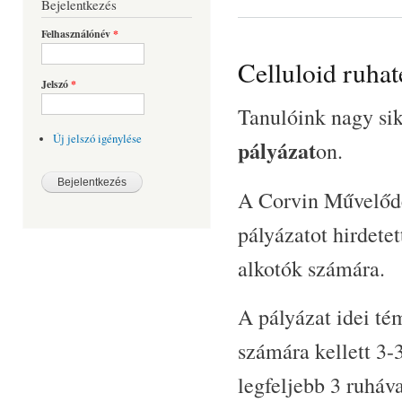
Bejelentkezés
Felhasználónév
*
Celluloid ruhat
Jelszó
*
Tanulóink nagy sik
Új jelszó igénylése
pályázat
on.
A Corvin Művelődés
pályázatot hirdete
alkotók számára.
A pályázat idei té
számára kellett 3-
legfeljebb 3 ruháva