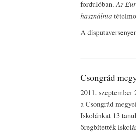
Az Eur
fordulóban.
használnia
tételmon
A disputaversenyen
Csongrád megye
2011. szeptember 2
a Csongrád megyei 
Iskolánkat 13 tanu
öregbítették iskolá