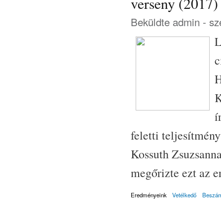
verseny (2017)
Beküldte
admin
- sz
L
c
H
K
í
feletti teljesítmén
Kossuth Zsuzsanna 
megőrizte ezt az 
Eredményeink
Vetélkedő
Beszám