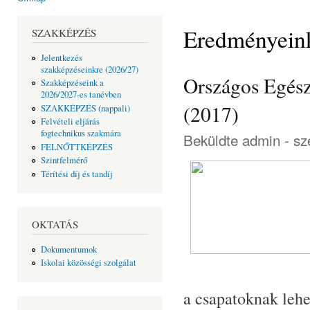
Jelenlegi hely
Eredményein
SZAKKÉPZÉS
Jelentkezés
szakképzéseinkre (2026/27)
Országos Egész
Szakképzéseink a
2026/2027-es tanévben
(2017)
SZAKKÉPZÉS (nappali)
Felvételi eljárás
fogtechnikus szakmára
Beküldte
admin
- sz
FELNŐTTKÉPZÉS
Szintfelmérő
Térítési díj és tandíj
OKTATÁS
Dokumentumok
Iskolai közösségi szolgálat
a csapatoknak leh