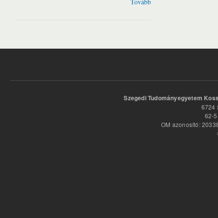
Tovább
Szegedi Tudományegyetem Kossu
6724 
62-5
OM azonosító: 20338