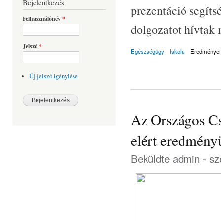
Bejelentkezés
prezentáció segíts
Felhasználónév
*
dolgozatot hívtak 
Jelszó
*
Egészségügy
Iskola
Eredményei
Új jelszó igénylése
Az Országos C
elért eredmény
Beküldte
admin
- sz