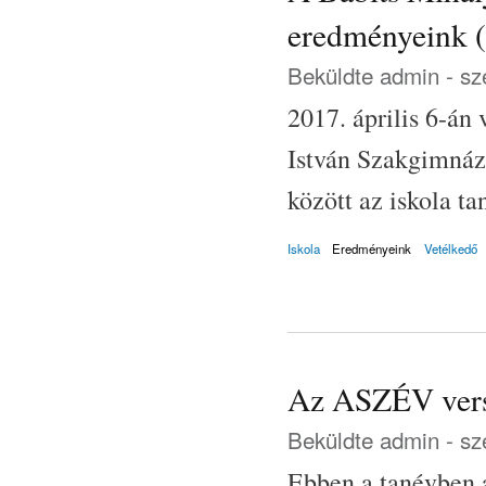
eredményeink 
Beküldte
admin
- sz
2017. április 6-á
István Szakgimnáz
között az iskola ta
Iskola
Eredményeink
Vetélkedő
Az ASZÉV vers
Beküldte
admin
- sz
Ebben a tanévben 