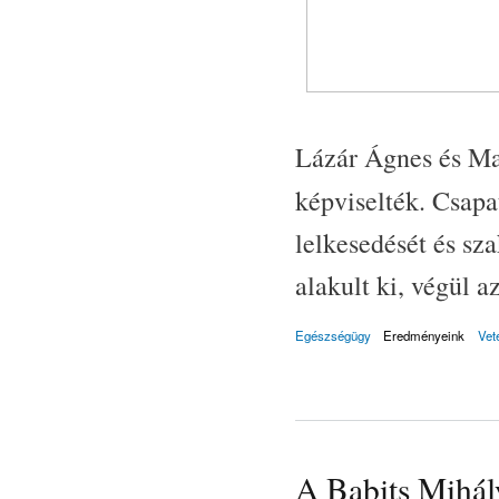
Lázár Ágnes és Ma
képviselték. Csap
lelkesedését és sz
alakult ki, végül a
Egészségügy
Eredményeink
Vet
A Babits Mihál