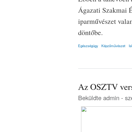
Ágazati Szakmai Ér
iparművészet valam
döntőbe.
Egészségügy
Képzőművészet
Is
Az OSZTV vers
Beküldte
admin
- sz