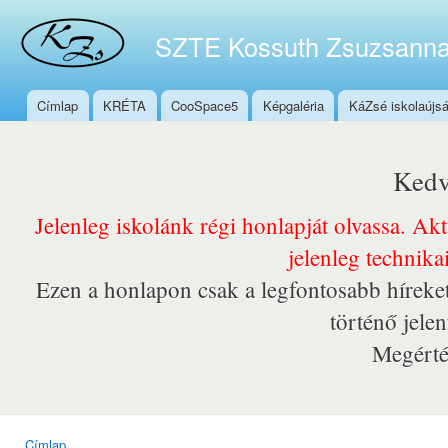
Ugr
tar
SZTE Kossuth Zsuzsanna
Címlap
KRÉTA
CooSpace5
Képgaléria
KáZsé iskolaújs
Főmenü
Kedv
Jelenleg iskolánk régi honlapját olvassa. Ak
jelenleg technika
Ezen a honlapon csak a legfontosabb híreket
történő jele
Megérté
Címlap