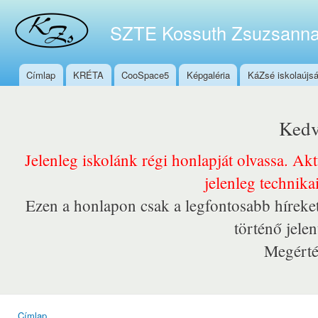
Ugr
tar
SZTE Kossuth Zsuzsanna
Címlap
KRÉTA
CooSpace5
Képgaléria
KáZsé iskolaújs
Főmenü
Kedv
Jelenleg iskolánk régi honlapját olvassa. Ak
jelenleg technika
Ezen a honlapon csak a legfontosabb híreket
történő jele
Megérté
Címlap