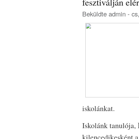
fesztiválján el
Beküldte
admin
- cs
iskolánkat.
Iskolánk tanulója,
kilencedikesként a