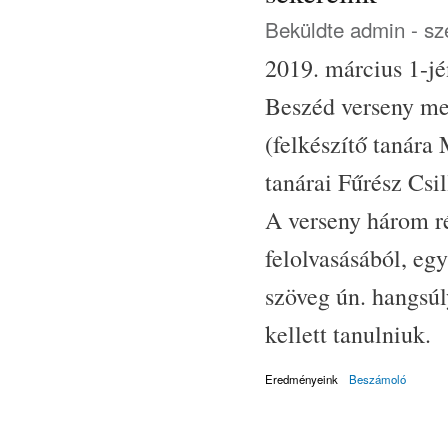
Beküldte
admin
- sz
2019. március 1-j
Beszéd verseny me
(felkészítő tanára
tanárai Fűrész Csi
A verseny három ré
felolvasásából, eg
szöveg ún. hangsúl
kellett tanulniuk.
Eredményeink
Beszámoló