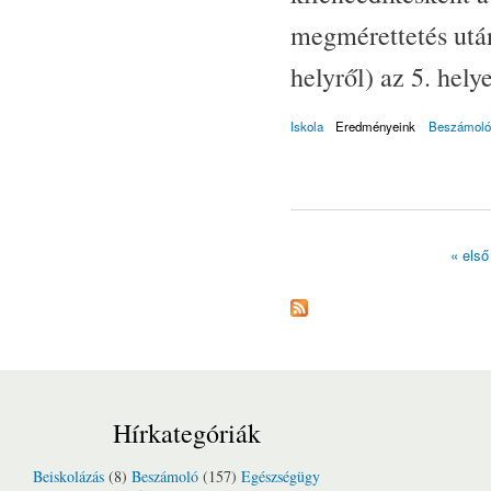
megmérettetés utá
helyről) az 5. hely
Iskola
Eredményeink
Beszámoló
« első
Oldalak
Hírkategóriák
Beiskolázás
(8)
Beszámoló
(157)
Egészségügy