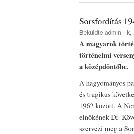
Sorsfordítás 1
Beküldte
admin
- k,
A magyarok törté
történelmi versen
a középdöntőbe.
A hagyományos para
és tragikus követ
1962 között. A Ne
elnökének Dr. Kövé
szervezi meg a Sor