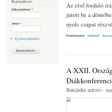
Bejelentkezés
Az első forduló ír
Felhasználónév
*
jutott be a döntőb
nyolc csapat részvé
Jelszó
*
Eredményeink
Vetélkedő
Beszám
Új jelszó igénylése
A XXII. Ország
Diákkonferenci
Beküldte
admin
- sz