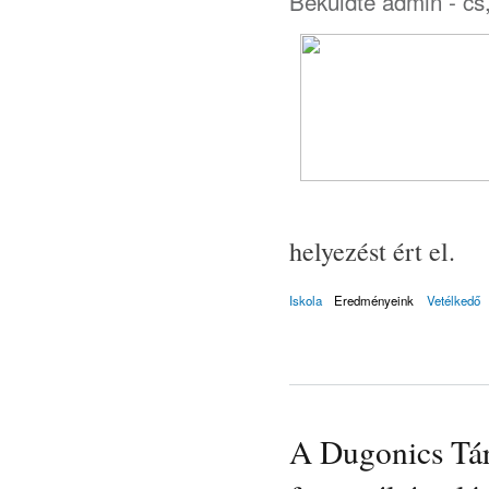
Beküldte
admin
- cs
helyezést ért el.
Iskola
Eredményeink
Vetélkedő
A Dugonics Tár