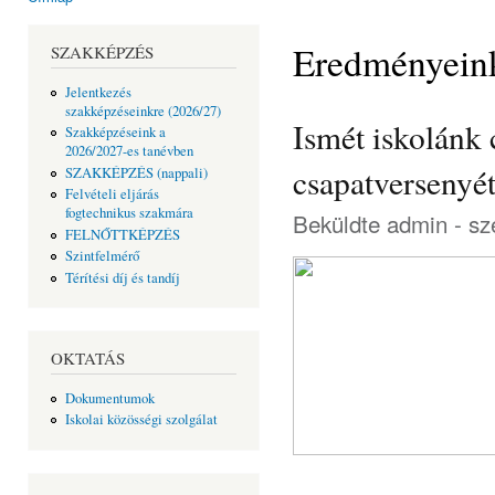
Jelenlegi hely
Eredményein
SZAKKÉPZÉS
Jelentkezés
szakképzéseinkre (2026/27)
Ismét iskolánk 
Szakképzéseink a
2026/2027-es tanévben
csapatversenyé
SZAKKÉPZÉS (nappali)
Felvételi eljárás
fogtechnikus szakmára
Beküldte
admin
- sz
FELNŐTTKÉPZÉS
Szintfelmérő
Térítési díj és tandíj
OKTATÁS
Dokumentumok
Iskolai közösségi szolgálat