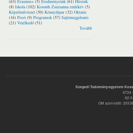
(63)
Erasmus+
(5)
Eredményeink
(61)
Híreink
(8)
Iskola
(102)
Kossuth Zsuzsanna emlékév
(5)
Képzőművészet
(50)
Könnyűipar
(32)
Oktatás
(16)
Prezi
(9)
Programok
(57)
Sajtómegjelenés
(21)
Vetélkedő
(51)
Tovább
Szegedi Tudományegyetem Kossu
6724 
62-5
OM azonosító: 20338