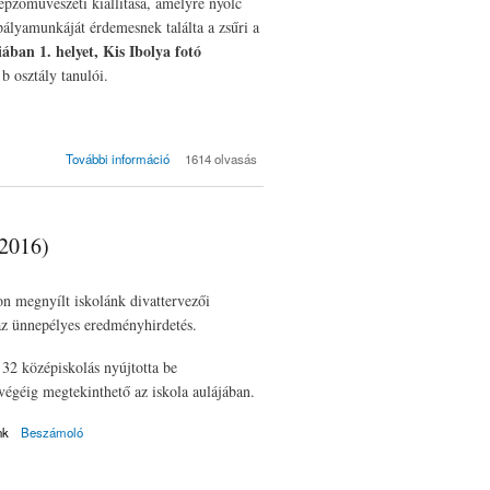
épzőművészeti kiállítása, amelyre nyolc
ályamunkáját érdemesnek találta a zsűri a
ában 1. helyet, Kis Ibolya fotó
b osztály tanulói.
Szegedi
További információ
1614 olvasás
középiskolások
XVI. fotó- és
képzőművészeti
pályázata (2016)
(2016)
tartalommal
kapcsolatosan
n megnyílt iskolánk divattervezői
t az ünnepélyes eredményhirdetés.
 32 középiskolás nyújtotta be
végéig megtekinthető az iskola aulájában.
nk
Beszámoló