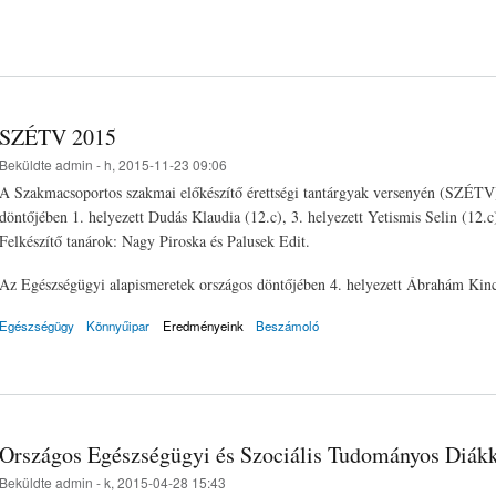
SZÉTV 2015
Beküldte
admin
- h, 2015-11-23 09:06
A Szakmacsoportos szakmai előkészítő érettségi tantárgyak versenyén (SZÉTV
döntőjében 1. helyezett Dudás Klaudia (12.c), 3. helyezett Yetismis Selin (12.c
Felkészítő tanárok: Nagy Piroska és Palusek Edit.
Az Egészségügyi alapismeretek országos döntőjében 4. helyezett Ábrahám Kincs
Egészségügy
Könnyűipar
Eredményeink
Beszámoló
Országos Egészségügyi és Szociális Tudományos Diákk
Beküldte
admin
- k, 2015-04-28 15:43