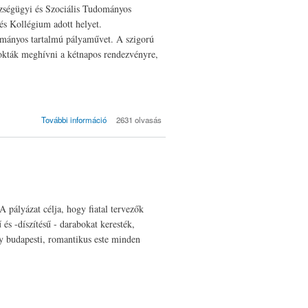
zségügyi és Szociális Tudományos
s Kollégium adott helyet.
ományos tartalmú pályaművet. A szigorú
szokták meghívni a kétnapos rendezvényre,
Országos
További információ
2631 olvasás
Egészségügyi és
Szociális
Tudományos
Diákkonferencia
2015 tartalommal
kapcsolatosan
A pályázat célja, hogy fiatal tervezők
és -díszítésű - darabokat keresték,
y budapesti, romantikus este minden