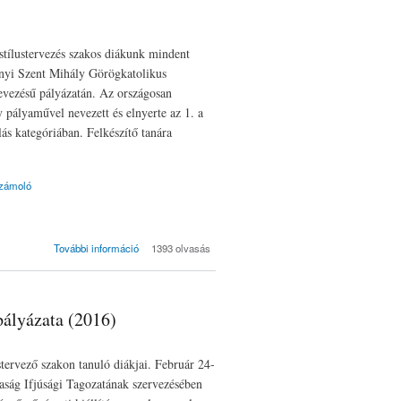
 stílustervezés szakos diákunk mindent
donyi Szent Mihály Görögkatolikus
evezésű pályázatán. Az országosan
 pályaművel nevezett és elnyerte az 1. a
lás kategóriában. Felkészítő tanára
zámoló
"Kontrasztok" -
További információ
1393 olvasás
sikeres fotópályázat
(2016) tartalommal
kapcsolatosan
pályázata (2016)
ustervező szakon tanuló diákjai. Február 24-
aság Ifjúsági Tagozatának szervezésében