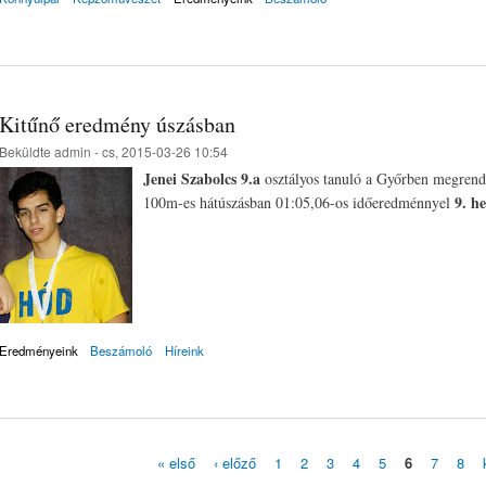
Kitűnő eredmény úszásban
Beküldte
admin
- cs, 2015-03-26 10:54
Jenei Szabolcs 9.a
osztályos tanuló a Győrben megrend
9. he
100m-es hátúszásban 01:05,06-os időeredménnyel
Eredményeink
Beszámoló
Híreink
« első
‹ előző
1
2
3
4
5
6
7
8