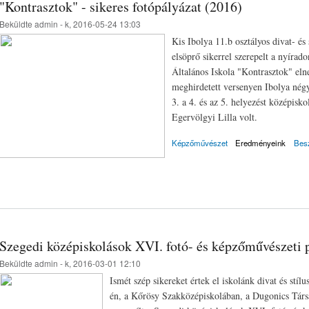
"Kontrasztok" - sikeres fotópályázat (2016)
Beküldte
admin
- k, 2016-05-24 13:03
Kis Ibolya 11.b osztályos divat- és
elsöprő sikerrel szerepelt a nyíra
Általános Iskola "Kontrasztok" eln
meghirdetett versenyen Ibolya négy
3. a 4. és az 5. helyezést középisko
Egervölgyi Lilla volt.
Képzőművészet
Eredményeink
Bes
Szegedi középiskolások XVI. fotó- és képzőművészeti 
Beküldte
admin
- k, 2016-03-01 12:10
Ismét szép sikereket értek el iskolánk divat és stíl
én, a Kőrösy Szakközépiskolában, a Dugonics Társ