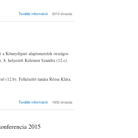
Divattervezői
További információ
2013 olvasás
pályázat 2015/2016
- eredményhírdetés
(2016) tartalommal
kapcsolatosan
) a Könnyűipari alapismeretek országos
), 8. helyezett Kelemen Szandra (12.c).
ő (12.b). Felkészítő tanára Rózsa Klára.
SZÉTV 2015
További információ
1602 olvasás
tartalommal
kapcsolatosan
onferencia 2015