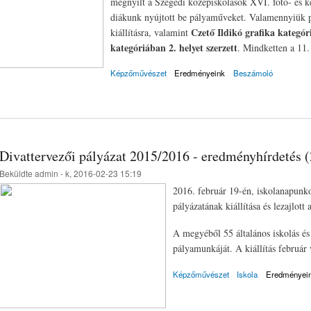
megnyílt a Szegedi középiskolások XVI. fotó- és k
diákunk nyújtott be pályaműveket. Valamennyiük p
Czető Ildikó grafika kategóri
kiállításra, valamint
kategóriában 2. helyet szerzett
. Mindketten a 11. 
Képzőművészet
Eredményeink
Beszámoló
Divattervezői pályázat 2015/2016 - eredményhírdetés 
Beküldte
admin
- k, 2016-02-23 15:19
2016. február 19-én, iskolanapunko
pályázatának kiállítása és lezajlot
A megyéből 55 általános iskolás és
pályamunkáját. A kiállítás február 
Képzőművészet
Iskola
Eredményei