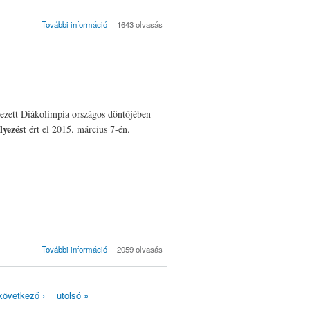
Fashion for flowers
További információ
1643 olvasás
divatpályázat 2015
tartalommal
kapcsolatosan
ezett Diákolimpia országos döntőjében
lyezést
ért el 2015. március 7-én.
Kitűnő eredmény
További információ
2059 olvasás
úszásban
tartalommal
kapcsolatosan
következő ›
utolsó »