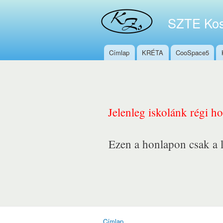
SZTE Kos
Címlap
KRÉTA
CooSpace5
Főmenü
Jelenleg iskolánk régi h
Ezen a honlapon csak a l
Címlap