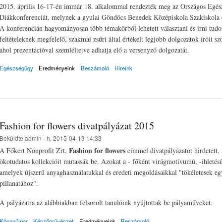
2015. április 16-17-én immár 18. alkalommal rendezték meg az Országos Egés
Diákkonferenciát, melynek a gyulai Göndöcs Benedek Középiskola Szakiskola é
A konferencián hagyományosan több témakörből lehetett választani és írni tud
feltételeknek megfelelő, szakmai zsűri által értékelt legjobb dolgozatok íróit 
ahol prezentációval szemléltetve adhatja elő a versenyző dolgozatát.
Egészségügy
Eredményeink
Beszámoló
Híreink
Fashion for flowers divatpályázat 2015
Beküldte
admin
- h, 2015-04-13 14:33
Fashion for flowers
A Főkert Nonprofit Zrt.
címmel divatpályázatot hirdetett. 
ökotudatos kollekcióit mutassák be. Azokat a - főként virágmotívumú, -ihletésű 
amelyek újszerű anyaghasználatukkal és eredeti megoldásaikkal "tökéletesek eg
pillanatához".
A pályázatra az alábbiakban felsorolt tanulóink nyújtottak be pályaműveket.
Könnyűipar
Képzőművészet
Eredményeink
Beszámoló