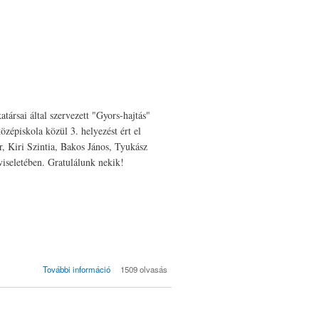
ársai által szervezett "Gyors-hajtás"
özépiskola közül 3. helyezést ért el
r, Kiri Szintia, Bakos János, Tyukász
viseletében. Gratulálunk nekik!
"Gyors-hajtás"
További információ
1509 olvasás
akadályverseny
(2016) tartalommal
kapcsolatosan