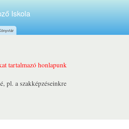
ző Iskola
Könyvtár
nkat tartalmazó honlapunk
é, pl. a szakképzéseinkre