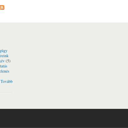
Oldalak
gügy
reink
kév
(5)
tatás
elenés
Tovább