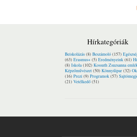
Hírkategóriák
Beiskolázás
(8)
Beszámoló
(157)
Egészsé
(63)
Erasmus+
(5)
Eredményeink
(61)
Hí
(8)
Iskola
(102)
Kossuth Zsuzsanna emlé
Képzőművészet
(50)
Könnyűipar
(32)
Ok
(16)
Prezi
(9)
Programok
(57)
Sajtómegj
(21)
Vetélkedő
(51)