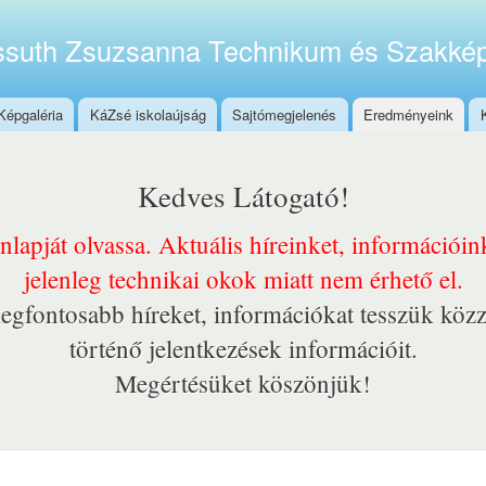
Ugrás a
tartalomra
suth Zsuzsanna Technikum és Szakkép
Képgaléria
KáZsé iskolaújság
Sajtómegjelenés
Eredményeink
Kedves Látogató!
onlapját olvassa. Aktuális híreinket, információi
jelenleg technikai okok miatt nem érhető el.
egfontosabb híreket, információkat tesszük közz
történő jelentkezések információit.
Megértésüket köszönjük!