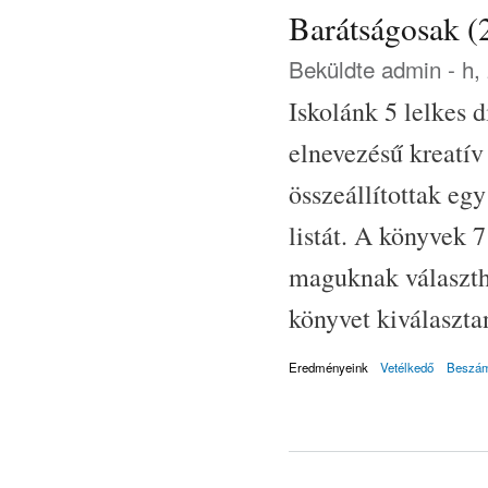
Barátságosak (
Beküldte
admin
- h,
Iskolánk 5 lelkes 
elnevezésű kreatív
összeállítottak eg
listát. A könyvek 
maguknak választha
könyvet kiválasztan
Eredményeink
Vetélkedő
Beszám