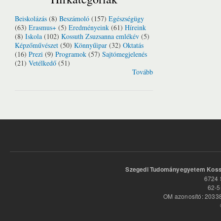
Beiskolázás
(8)
Beszámoló
(157)
Egészségügy
(63)
Erasmus+
(5)
Eredményeink
(61)
Híreink
(8)
Iskola
(102)
Kossuth Zsuzsanna emlékév
(5)
Képzőművészet
(50)
Könnyűipar
(32)
Oktatás
(16)
Prezi
(9)
Programok
(57)
Sajtómegjelenés
(21)
Vetélkedő
(51)
Tovább
Szegedi Tudományegyetem Kossu
6724 
62-5
OM azonosító: 20338