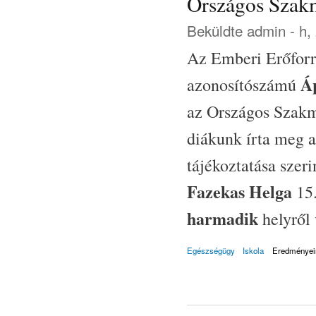
Országos Szak
Beküldte
admin
- h,
Az Emberi Erőforr
Á
azonosítószámú
az Országos Szakm
diákunk írta meg a
tájékoztatása szer
Fazekas Helga
15.
harmadik
helyről 
Egészségügy
Iskola
Eredményei