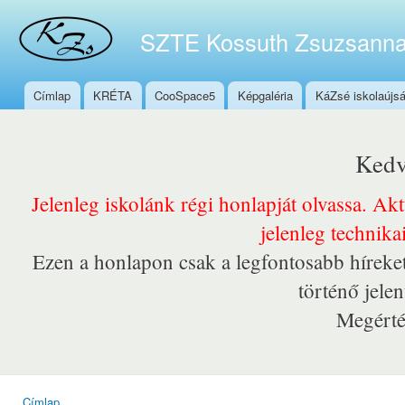
Ugr
tar
SZTE Kossuth Zsuzsanna
Címlap
KRÉTA
CooSpace5
Képgaléria
KáZsé iskolaújs
Főmenü
Kedv
Jelenleg iskolánk régi honlapját olvassa. Ak
jelenleg technika
Ezen a honlapon csak a legfontosabb híreket
történő jele
Megérté
Címlap