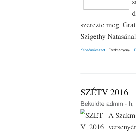
s
d
szerezte meg. Grat
Szigethy Natasána
Képzőművészet
Eredményeink
SZÉTV 2016
Beküldte
admin
- h,
A Szakma
versenyé