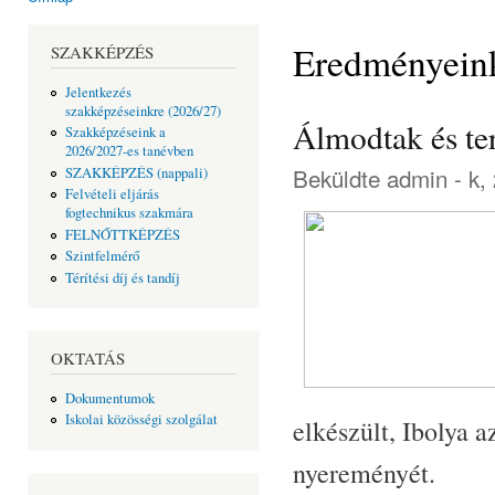
Jelenlegi hely
Eredményein
SZAKKÉPZÉS
Jelentkezés
szakképzéseinkre (2026/27)
Álmodtak és ter
Szakképzéseink a
2026/2027-es tanévben
Beküldte
admin
- k,
SZAKKÉPZÉS (nappali)
Felvételi eljárás
fogtechnikus szakmára
FELNŐTTKÉPZÉS
Szintfelmérő
Térítési díj és tandíj
OKTATÁS
Dokumentumok
Iskolai közösségi szolgálat
elkészült, Ibolya a
nyereményét.