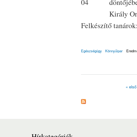
döntőjébe
Király Or
Felkészítő tanárok
Egészségügy
Könnyűipar
Eredm
« első
Oldalak
Hírkategóriák