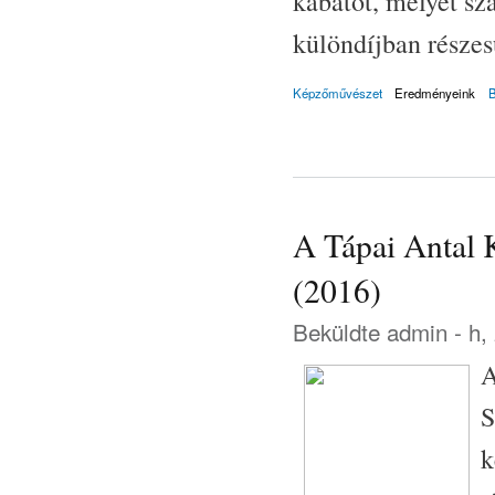
kabátot, melyet sza
különdíjban részes
Képzőművészet
Eredményeink
A Tápai Antal 
(2016)
Beküldte
admin
- h,
A
S
k