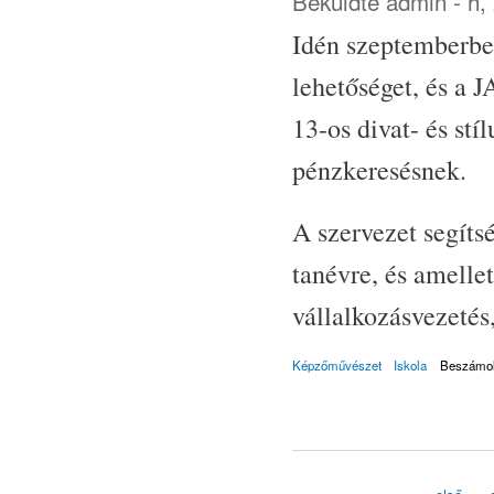
Beküldte
admin
- h,
Idén szeptemberben
lehetőséget, és a 
13-os divat- és stí
pénzkeresésnek.
A szervezet segíts
tanévre, és amellet
vállalkozásvezetés,
Képzőművészet
Iskola
Beszámo