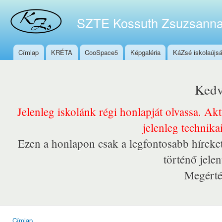
Ugr
tar
SZTE Kossuth Zsuzsanna
Címlap
KRÉTA
CooSpace5
Képgaléria
KáZsé iskolaújs
Főmenü
Kedv
Jelenleg iskolánk régi honlapját olvassa. Ak
jelenleg technika
Ezen a honlapon csak a legfontosabb híreket
történő jele
Megérté
Címlap