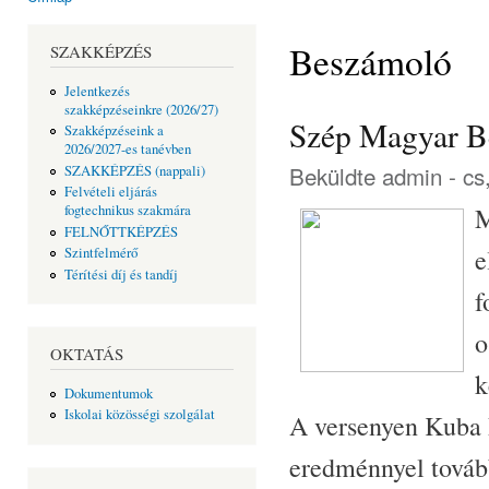
Jelenlegi hely
Beszámoló
SZAKKÉPZÉS
Jelentkezés
szakképzéseinkre (2026/27)
Szép Magyar B
Szakképzéseink a
2026/2027-es tanévben
Beküldte
admin
- cs
SZAKKÉPZÉS (nappali)
Felvételi eljárás
M
fogtechnikus szakmára
FELNŐTTKÉPZÉS
e
Szintfelmérő
Térítési díj és tandíj
f
o
OKTATÁS
k
Dokumentumok
Iskolai közösségi szolgálat
A versenyen Kuba D
eredménnyel tovább