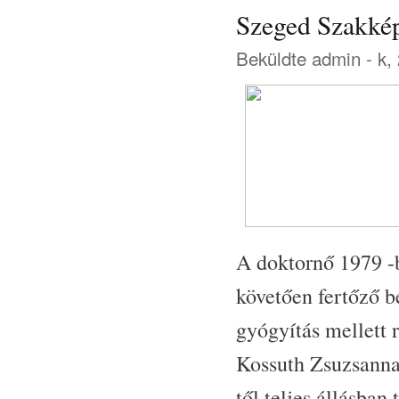
Szeged Szakkép
Beküldte
admin
- k,
A doktornő 1979 -
követően fertőző b
gyógyítás mellett r
Kossuth Zsuzsanna
től teljes állásban