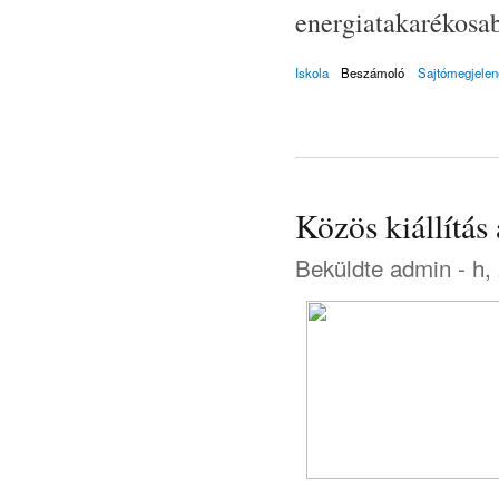
energiatakarékosa
Iskola
Beszámoló
Sajtómegjelen
Közös kiállítá
Beküldte
admin
- h,