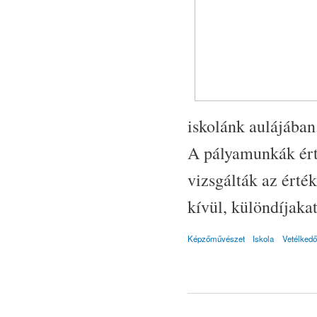
iskolánk aulájában
A pályamunkák érték
vizsgálták az érté
kívül, különdíjakat
Képzőművészet
Iskola
Vetélkedő