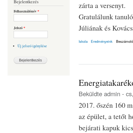
Bejelentkezés
zárta a versenyt.
Felhasználónév
*
Gratulálunk tanul
Júliának és Kovács
Jelszó
*
Iskola
Eredményeink
Beszámoló
Új jelszó igénylése
Energiatakaréko
Beküldte
admin
- cs
2017. őszén 160 mi
az épület, a tetőt 
bejárati kapuk kic