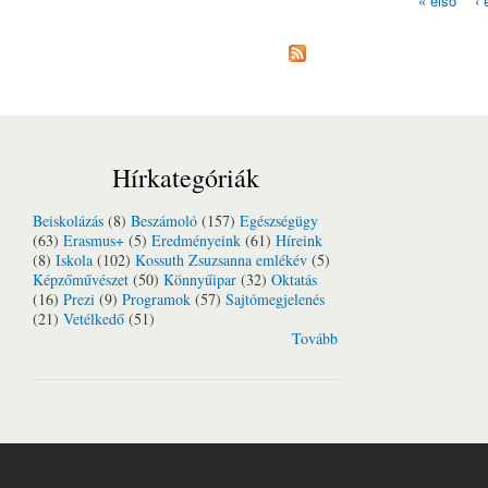
« első
‹ 
Oldalak
Hírkategóriák
Beiskolázás
(8)
Beszámoló
(157)
Egészségügy
(63)
Erasmus+
(5)
Eredményeink
(61)
Híreink
(8)
Iskola
(102)
Kossuth Zsuzsanna emlékév
(5)
Képzőművészet
(50)
Könnyűipar
(32)
Oktatás
(16)
Prezi
(9)
Programok
(57)
Sajtómegjelenés
(21)
Vetélkedő
(51)
Tovább