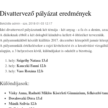
Divattervező pályázat eredmények
Beküldte
admin
- sze, 2018-01-03 12:17
Idei divattervező pályázatunk két témája - két anyag - a fa és a denim, aza
A diákoknak ebből a két dologból kiindulva kellett 4 öltözéket tervezniük.
A pályamunkákból készült kiállítás 2017. december közepétől január közepé
A pályamunkák értékelésekor a rajzi kivitelezést és a kreativitást vizsgált
alapján, a 3 helyezésen kívül, különdíjakat is odaítélt a bizottság.
Szigethy Natasa 13.d
hely:
Kauczki Fanni 12.b
hely:
Vass Roxána 12.b
hely:
Különdíjasok:
Visky Anna, Radnóti Miklós Kísérleti Gimnázium, felkészítő tan
Dovalovszki Dóra 13.d
Mánik Szilvia 12.b