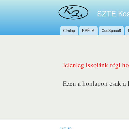
SZTE Kos
Címlap
KRÉTA
CooSpace5
Főmenü
Jelenleg iskolánk régi h
Ezen a honlapon csak a l
Címlap