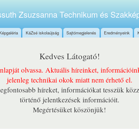
Ugrás a
tartalomra
suth Zsuzsanna Technikum és Szakkép
Képgaléria
KáZsé iskolaújság
Sajtómegjelenés
Eredményeink
Kedves Látogató!
onlapját olvassa. Aktuális híreinket, információi
jelenleg technikai okok miatt nem érhető el.
egfontosabb híreket, információkat tesszük közz
történő jelentkezések információit.
Megértésüket köszönjük!