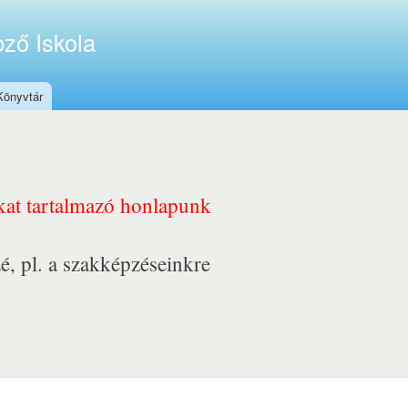
ző Iskola
Könyvtár
nkat tartalmazó honlapunk
é, pl. a szakképzéseinkre