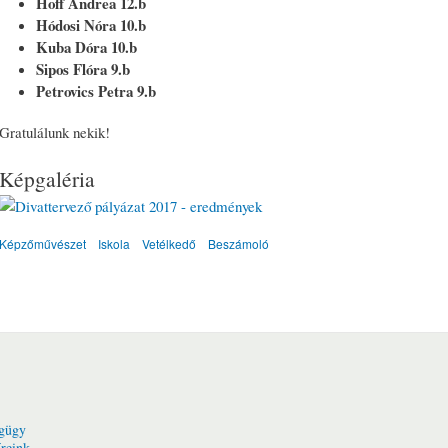
Hoff Andrea 12.b
Hódosi Nóra 10.b
Kuba Dóra 10.b
Sipos Flóra 9.b
Petrovics Petra 9.b
Gratulálunk nekik!
Képgaléria
Képzőművészet
Iskola
Vetélkedő
Beszámoló
gügy
reink