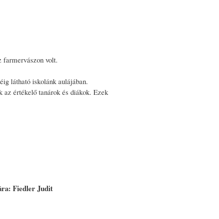
z farmervászon volt.
ig látható iskolánk aulájában.
ák az értékelő tanárok és diákok. Ezek
ára:
Fiedler Judit