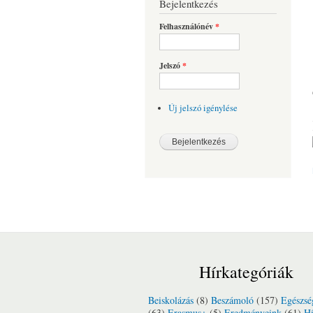
Bejelentkezés
Felhasználónév
*
Jelszó
*
Új jelszó igénylése
Hírkategóriák
Beiskolázás
(8)
Beszámoló
(157)
Egészsé
(63)
Erasmus+
(5)
Eredményeink
(61)
Hí