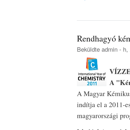
Rendhagyó kém
Beküldte
admin
- h,
VÍZZE
A "Kém
A Magyar Kémikuso
indítja el a 2011
magyarországi pro