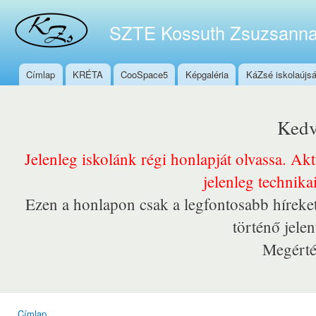
Ugr
tar
SZTE Kossuth Zsuzsanna
Címlap
KRÉTA
CooSpace5
Képgaléria
KáZsé iskolaújs
Főmenü
Kedv
Jelenleg iskolánk régi honlapját olvassa. Ak
jelenleg technika
Ezen a honlapon csak a legfontosabb híreket
történő jele
Megérté
Címlap