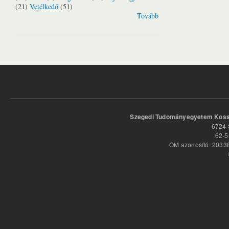
(21)
Vetélkedő
(51)
Tovább
Szegedi Tudományegyetem Kossu
6724 
62-5
OM azonosító: 20338