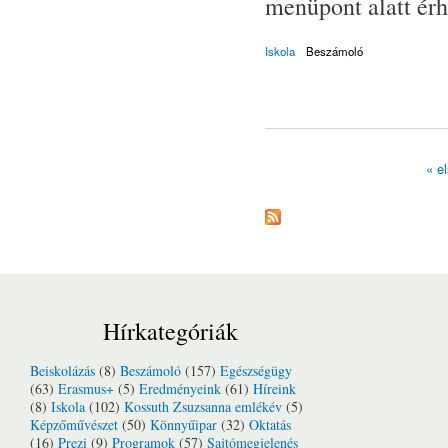
menüpont alatt érh
Iskola
Beszámoló
« e
Oldalak
Hírkategóriák
Beiskolázás
(8)
Beszámoló
(157)
Egészségügy
(63)
Erasmus+
(5)
Eredményeink
(61)
Híreink
(8)
Iskola
(102)
Kossuth Zsuzsanna emlékév
(5)
Képzőművészet
(50)
Könnyűipar
(32)
Oktatás
(16)
Prezi
(9)
Programok
(57)
Sajtómegjelenés