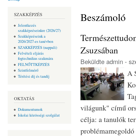
Jelenlegi hely
Beszámoló
SZAKKÉPZÉS
Jelentkezés
szakképzéseinkre (2026/27)
Természettudom
Szakképzéseink a
2026/2027-es tanévben
Zsuzsában
SZAKKÉPZÉS (nappali)
Felvételi eljárás
fogtechnikus szakmára
Beküldte
admin
- sz
FELNŐTTKÉPZÉS
Szintfelmérő
A 
Térítési díj és tandíj
Ko
Ta
OKTATÁS
világunk" című or
Dokumentumok
Iskolai közösségi szolgálat
célja: a tanulók t
problémamegoldó ké