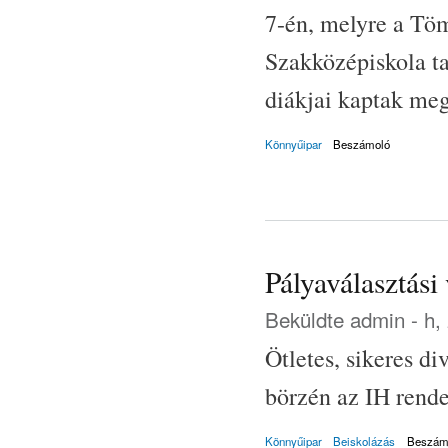
7-én, melyre a Tö
Szakközépiskola tan
diákjai kaptak meg
Könnyűipar
Beszámoló
Pályaválasztás
Beküldte
admin
- h,
Ötletes, sikeres di
börzén az IH rend
Könnyűipar
Beiskolázás
Beszám