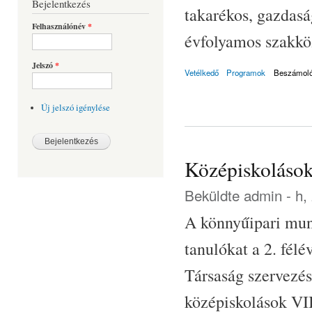
Bejelentkezés
takarékos, gazdasá
Felhasználónév
*
évfolyamos szakköz
Jelszó
*
Vetélkedő
Programok
Beszámol
Új jelszó igénylése
Középiskolások
Beküldte
admin
- h,
A könnyűipari mun
tanulókat a 2. fél
Társaság szervezé
középiskolások VII