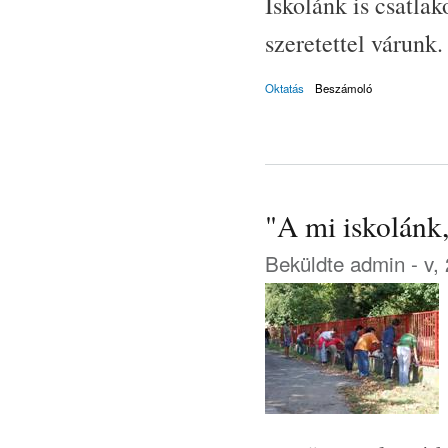
Iskolánk is csatla
szeretettel várunk.
Oktatás
Beszámoló
"A mi iskolánk
Beküldte
admin
- v,