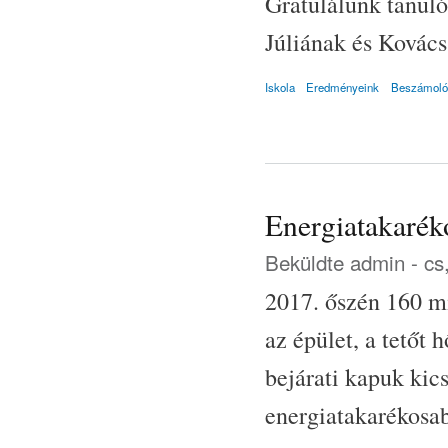
Gratulálunk tanul
Júliának és Kovács
Iskola
Eredményeink
Beszámoló
Energiatakaréko
Beküldte
admin
- cs
2017. őszén 160 mi
az épület, a tetőt 
bejárati kapuk kic
energiatakarékosa