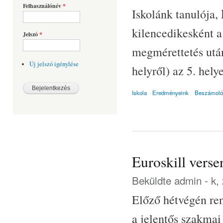
Felhasználónév
*
Iskolánk tanulója,
kilencedikesként a
Jelszó
*
megmérettetés utá
Új jelszó igénylése
helyről) az 5. hely
Iskola
Eredményeink
Beszámoló
Euroskill verse
Beküldte
admin
- k,
Előző hétvégén ren
a jelentős szakma