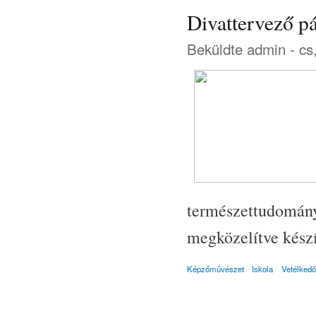
Divattervező pá
Beküldte
admin
- cs
természettudomány
megközelítve készí
Képzőművészet
Iskola
Vetélkedő