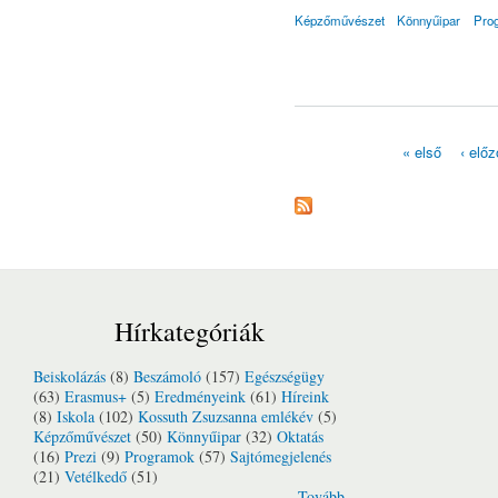
Képzőművészet
Könnyűipar
Pro
« első
‹ előz
Oldalak
Hírkategóriák
Beiskolázás
(8)
Beszámoló
(157)
Egészségügy
(63)
Erasmus+
(5)
Eredményeink
(61)
Híreink
(8)
Iskola
(102)
Kossuth Zsuzsanna emlékév
(5)
Képzőművészet
(50)
Könnyűipar
(32)
Oktatás
(16)
Prezi
(9)
Programok
(57)
Sajtómegjelenés
(21)
Vetélkedő
(51)
Tovább