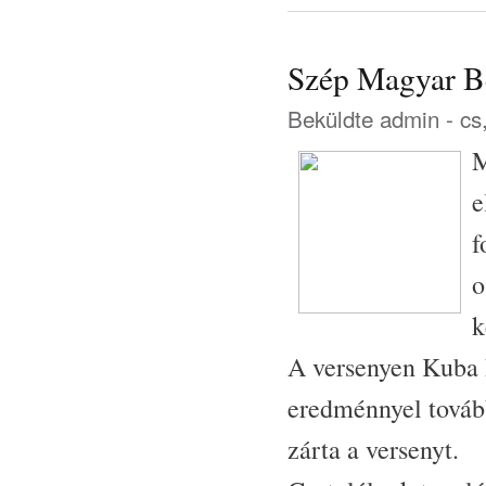
Szép Magyar B
Beküldte
admin
- cs
M
e
f
o
k
A versenyen Kuba D
eredménnyel tovább
zárta a versenyt.