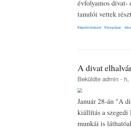
évfolyamos divat- é
tanulói vettek rész
Képzőművészet
Könnyűipar
Isko
A divat elhalván
Beküldte
admin
- h,
Január 28-án "A di
kiállítás a szege
munkái is láthatóa