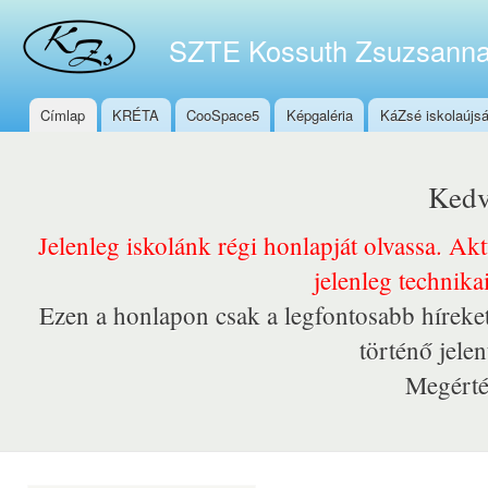
Ugr
tar
SZTE Kossuth Zsuzsanna
Címlap
KRÉTA
CooSpace5
Képgaléria
KáZsé iskolaújs
Főmenü
Kedv
Jelenleg iskolánk régi honlapját olvassa. Ak
jelenleg technika
Ezen a honlapon csak a legfontosabb híreket
történő jele
Megérté