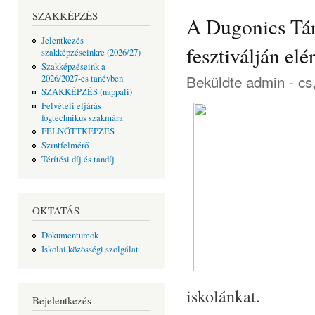
SZAKKÉPZÉS
A Dugonics Tár
Jelentkezés
fesztiválján el
szakképzéseinkre (2026/27)
Szakképzéseink a
Beküldte
admin
- cs
2026/2027-es tanévben
SZAKKÉPZÉS (nappali)
Felvételi eljárás
fogtechnikus szakmára
FELNŐTTKÉPZÉS
Szintfelmérő
Térítési díj és tandíj
OKTATÁS
Dokumentumok
Iskolai közösségi szolgálat
iskolánkat.
Bejelentkezés