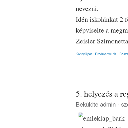
nevezni.
Idén iskolánkat 2 
képviselte a megmé
Zeisler Szimonetta 
Könnyűipar
Eredményeink
Besz
5. helyezés a r
Beküldte
admin
- sz