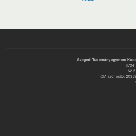
Szegedi Tudományegyetem Kossu
6724 
62-5
OM azonosító: 20338