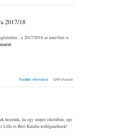
pályázat
középiskolás
tanulók számára
2017/18
ra 2017/18
tartalommal
kapcsolatosan
felelően - a 2017/2018-as tanévben is
yázatát
.
Divattervezői
További információ
1259 olvasás
pályázat általános
iskolás tanulók
számára 2017/18
tartalommal
kapcsolatosan
tek hozzánk, ha egy szuper iskolában, egy
yi Lilla és Bíró Katalin kolléganőknek!