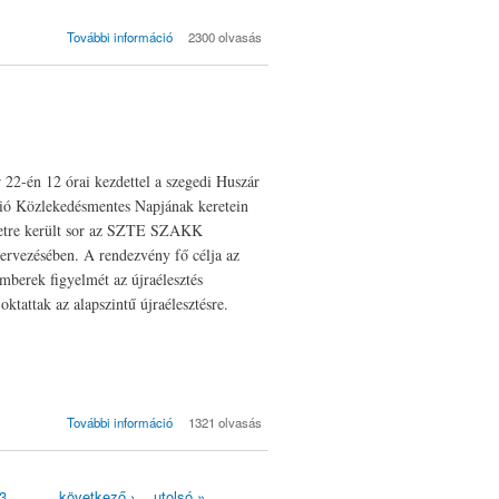
Irány a KZS!
További információ
2300 olvasás
tartalommal
kapcsolatosan
22-én 12 órai kezdettel a szegedi Huszár
ió Közlekedésmentes Napjának keretein
rletre került sor az SZTE SZAKK
zervezésében. A rendezvény fő célja az
emberek figyelmét az újraélesztés
oktattak az alapszintű újraélesztésre.
A te kezed is életet
További információ
1321 olvasás
menthet
tartalommal
kapcsolatosan
3
…
következő ›
utolsó »