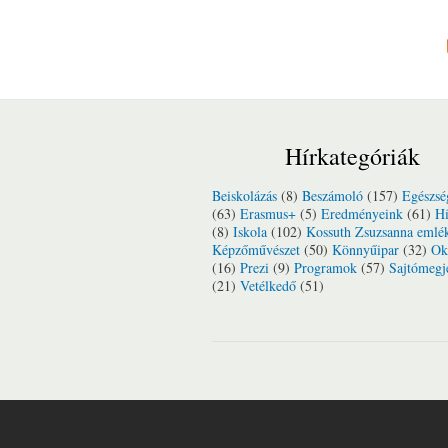
Hírkategóriák
Beiskolázás
(8)
Beszámoló
(157)
Egészsé
(63)
Erasmus+
(5)
Eredményeink
(61)
Hí
(8)
Iskola
(102)
Kossuth Zsuzsanna emlé
Képzőművészet
(50)
Könnyűipar
(32)
Ok
(16)
Prezi
(9)
Programok
(57)
Sajtómegj
(21)
Vetélkedő
(51)