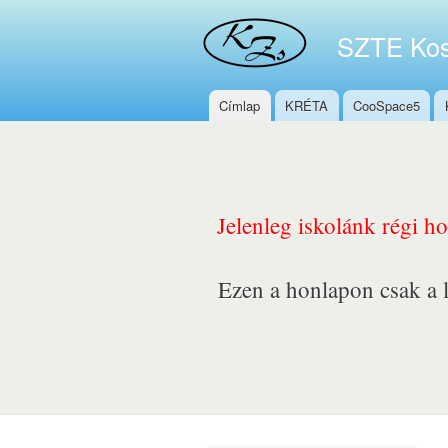
SZTE Kos
Címlap
KRÉTA
CooSpace5
Főmenü
Jelenleg iskolánk régi h
Ezen a honlapon csak a l