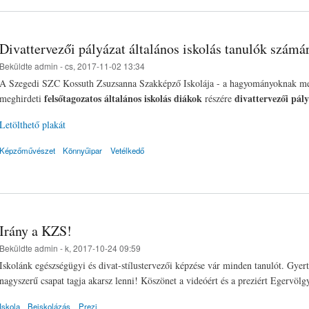
Divattervezői pályázat általános iskolás tanulók számá
Beküldte
admin
- cs, 2017-11-02 13:34
A Szegedi SZC Kossuth Zsuzsanna Szakképző Iskolája - a hagyományoknak meg
felsőtagozatos általános iskolás diákok
divattervezői pál
meghirdeti
részére
Letölthető plakát
Képzőművészet
Könnyűipar
Vetélkedő
Irány a KZS!
Beküldte
admin
- k, 2017-10-24 09:59
Iskolánk egészségügyi és divat-stílustervezői képzése vár minden tanulót. Gyer
nagyszerű csapat tagja akarsz lenni! Köszönet a videóért és a preziért Egervölg
Iskola
Beiskolázás
Prezi