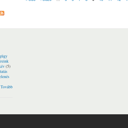
Oldalak
gügy
reink
kév
(5)
tatás
elenés
Tovább