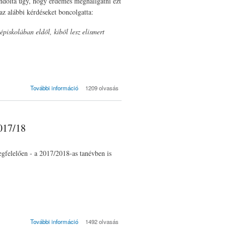
ndolta úgy, hogy érdemes meghallgatni ezt
az alábbi kérdéseket boncolgatta:
épiskolában eldől, kiből lesz elismert
Szeged, Agóra: A
További információ
1209 olvasás
holnap női
vállalkozói és
vezetői tartalommal
kapcsolatosan
2017/18
felelően - a 2017/2018-as tanévben is
Divattervezői
További információ
1492 olvasás