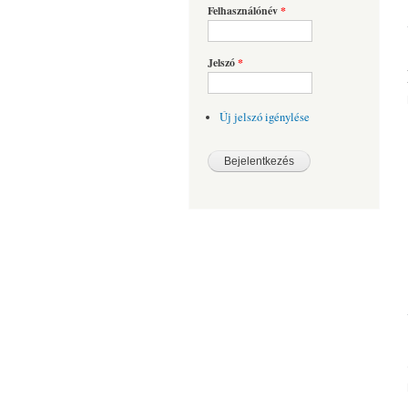
Felhasználónév
*
Jelszó
*
Új jelszó igénylése