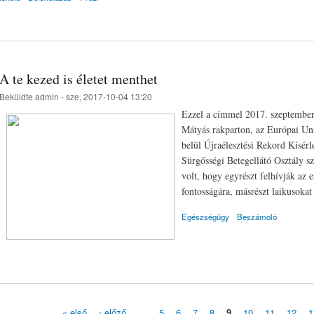
A te kezed is életet menthet
Beküldte
admin
- sze, 2017-10-04 13:20
Ezzel a címmel 2017. szeptember 
Mátyás rakparton, az Európai Un
belül Újraélesztési Rekord Kísé
Sürgősségi Betegellátó Osztály s
volt, hogy egyrészt felhívják az 
fontosságára, másrészt laikusokat 
Egészségügy
Beszámoló
« első
‹ előző
…
5
6
7
8
9
10
11
12
1