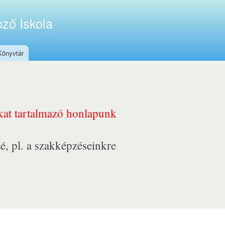
ző Iskola
Könyvtár
nkat tartalmazó honlapunk
é, pl. a szakképzéseinkre