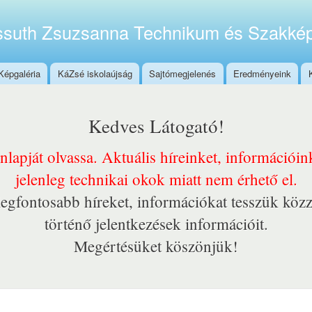
Ugrás a
tartalomra
suth Zsuzsanna Technikum és Szakkép
Képgaléria
KáZsé iskolaújság
Sajtómegjelenés
Eredményeink
Kedves Látogató!
onlapját olvassa. Aktuális híreinket, információi
jelenleg technikai okok miatt nem érhető el.
egfontosabb híreket, információkat tesszük közz
történő jelentkezések információit.
Megértésüket köszönjük!