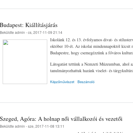
Budapest: Kiállításjárás
Beküldte
admin
- cs, 2017-11-09 21:14
Iskolánk 12. és 13. évfolyamos divat- és stíluster
október 10-ét. Az iskolai mindennapoktól kicsit
Budapestre, hogy csemegézzünk a főváros kulturá
Látogatást tettünk a Nemzeti Múzeumban, ahol az
tanulmányozhattuk hazánk viselet- és tárgykultúrá
Képzőművészet
Beszámoló
Szeged, Agóra: A holnap női vállalkozói és vezetői
Beküldte
admin
- sze, 2017-11-08 13:11