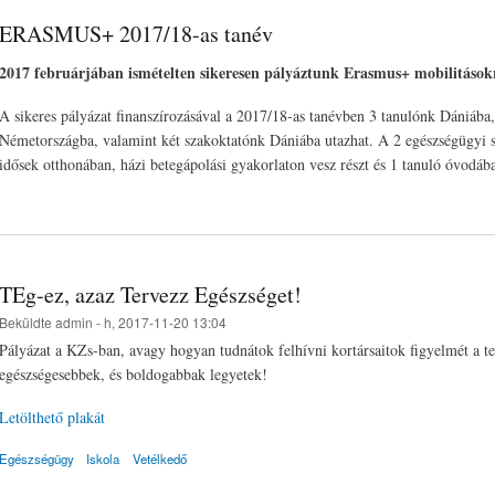
ERASMUS+ 2017/18-as tanév
2017 februárjában ismételten sikeresen pályáztunk Erasmus+ mobilitások
A sikeres pályázat finanszírozásával a 2017/18-as tanévben 3 tanulónk Dániába
Németországba, valamint két szakoktatónk Dániába utazhat. A 2 egészségügyi
idősek otthonában, házi betegápolási gyakorlaton vesz részt és 1 tanuló óvodáb
TEg-ez, azaz Tervezz Egészséget!
Beküldte
admin
- h, 2017-11-20 13:04
Pályázat a KZs-ban, avagy hogyan tudnátok felhívni kortársaitok figyelmét a test
egészségesebbek, és boldogabbak legyetek!
Letölthető plakát
Egészségügy
Iskola
Vetélkedő