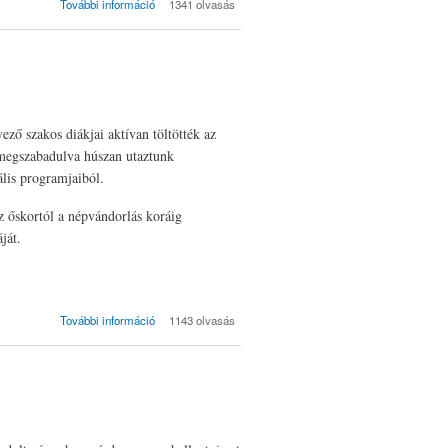
TEg-ez, azaz
További információ
1341 olvasás
Tervezz
Egészséget!
tartalommal
kapcsolatosan
vező szakos diákjai aktívan töltötték az
 megszabadulva húszan utaztunk
lis programjaiból.
 őskortól a népvándorlás koráig
ját.
Budapest:
További információ
1143 olvasás
Kiállításjárás
tartalommal
kapcsolatosan