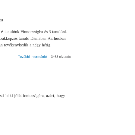
ra
, 6 tanulónk Finnországba és 3 tanulónk
 szakképzős tanuló Dániában Aarhusban
an tevékenykedik a négy hétig.
ERASMUS+
További információ
3463 olvasás
2017/18-as tanév
tartalommal
kapcsolatosan
i-lelki jólét fontosságára, azért, hogy