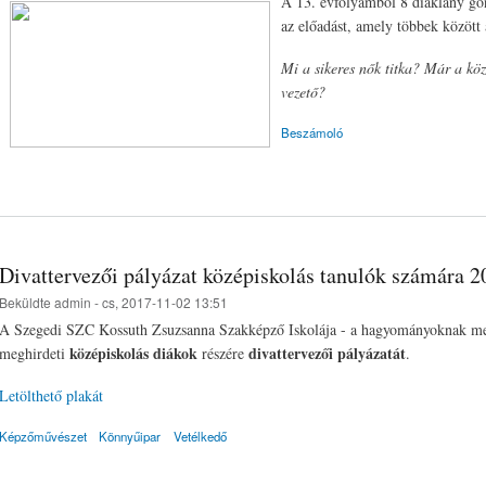
A 13. évfolyamból 8 diáklány go
az előadást, amely többek között 
Mi a sikeres nők titka? Már a köz
vezető?
Beszámoló
Divattervezői pályázat középiskolás tanulók számára 
Beküldte
admin
- cs, 2017-11-02 13:51
A Szegedi SZC Kossuth Zsuzsanna Szakképző Iskolája - a hagyományoknak meg
középiskolás diákok
divattervezői pályázatát
meghirdeti
részére
.
Letölthető plakát
Képzőművészet
Könnyűipar
Vetélkedő