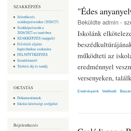
SZAKKÉPZÉS
"Édes anyanyel
Jelentkezés
Beküldte
admin
- sz
szakképzéseinkre (2026/27)
Szakképzéseink a
Iskolánk elkötelez
2026/2027-es tanévben
SZAKKÉPZÉS (nappali)
beszédkultúrájának
Felvételi eljárás
fogtechnikus szakmára
működteti az iskol
FELNŐTTKÉPZÉS
Szintfelmérő
eredménnyel veszne
Térítési díj és tandíj
versenyeken, talál
OKTATÁS
Eredményeink
Vetélkedő
Beszám
Dokumentumok
Iskolai közösségi szolgálat
Bejelentkezés