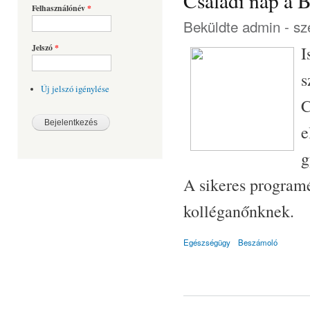
Családi nap a B
Felhasználónév
*
Beküldte
admin
- sz
Jelszó
*
I
s
Új jelszó igénylése
C
e
g
A sikeres programé
kolléganőnknek.
Egészségügy
Beszámoló