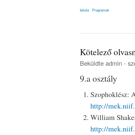
Iskola
Programok
Kötelező olva
Beküldte
admin
- sz
9.a osztály
Szophoklész: A
http://mek.nii
William Shakes
http://mek.nii