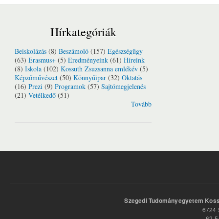
Hírkategóriák
Beiskolázás
(8)
Beszámoló
(157)
Egészségügy
(63)
Erasmus+
(5)
Eredményeink
(61)
Híreink
(8)
Iskola
(102)
Kossuth Zsuzsanna emlékév
(5)
Képzőművészet
(50)
Könnyűipar
(32)
Oktatás
(16)
Prezi
(9)
Programok
(57)
Sajtómegjelenés
(21)
Vetélkedő
(51)
Tovább
Szegedi Tudományegyetem Kossu
6724 
62-5