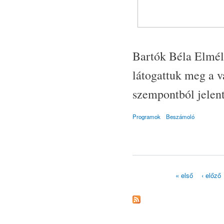
Bartók Béla Elmél
látogattuk meg a v
szempontból jelent
Programok
Beszámoló
« első
‹ előző
Oldalak