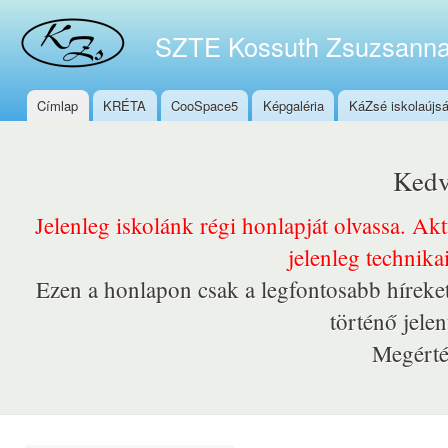
Ugr
tar
SZTE Kossuth Zsuzsanna
Címlap
KRÉTA
CooSpace5
Képgaléria
KáZsé iskolaújs
Főmenü
Kedv
Jelenleg iskolánk régi honlapját olvassa. Ak
jelenleg technika
Ezen a honlapon csak a legfontosabb híreket
történő jele
Megérté