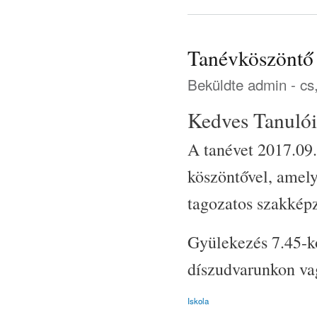
Tanévköszöntő
Beküldte
admin
- cs
Kedves Tanuló
A tanévet 2017.09.
köszöntővel, amely
tagozatos szakképz
Gyülekezés 7.45-ko
díszudvarunkon vag
Iskola