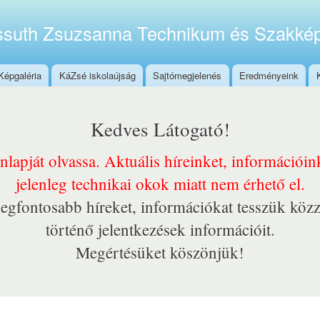
Ugrás a
tartalomra
suth Zsuzsanna Technikum és Szakkép
Képgaléria
KáZsé iskolaújság
Sajtómegjelenés
Eredményeink
Kedves Látogató!
onlapját olvassa. Aktuális híreinket, információi
jelenleg technikai okok miatt nem érhető el.
egfontosabb híreket, információkat tesszük közz
történő jelentkezések információit.
Megértésüket köszönjük!