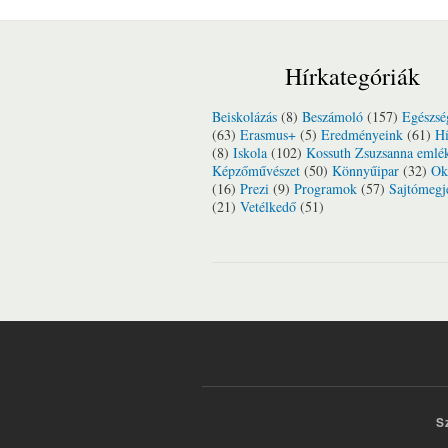
Hírkategóriák
Beiskolázás
(8)
Beszámoló
(157)
Egészsé
(63)
Erasmus+
(5)
Eredményeink
(61)
Hí
(8)
Iskola
(102)
Kossuth Zsuzsanna emlé
Képzőművészet
(50)
Könnyűipar
(32)
Ok
(16)
Prezi
(9)
Programok
(57)
Sajtómegj
(21)
Vetélkedő
(51)
S