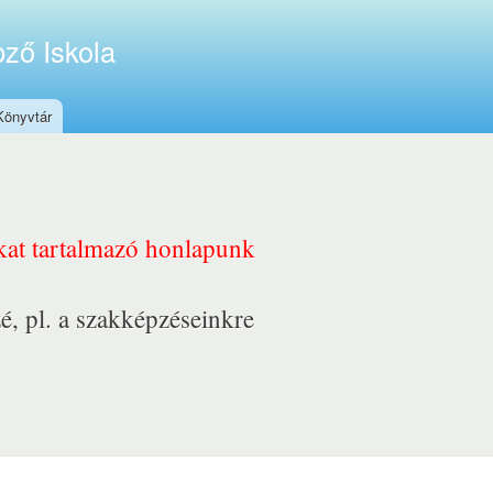
ző Iskola
Könyvtár
nkat tartalmazó honlapunk
é, pl. a szakképzéseinkre