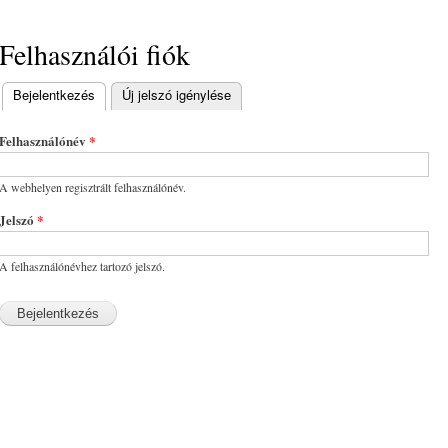
Felhasználói fiók
Bejelentkezés
(aktív fül)
Új jelszó igénylése
Elsődleges fülek
Felhasználónév
*
A webhelyen regisztrált felhasználónév.
Jelszó
*
A felhasználónévhez tartozó jelszó.