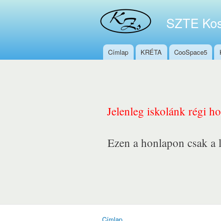
SZTE Kos
Címlap
KRÉTA
CooSpace5
Főmenü
Jelenleg iskolánk régi h
Ezen a honlapon csak a l
Címlap