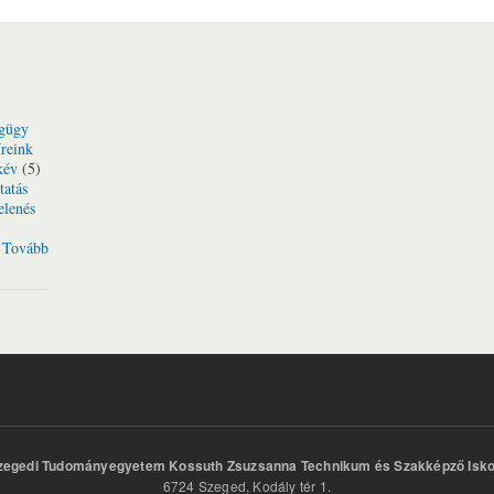
gügy
reink
kév
(5)
tatás
elenés
Tovább
zegedi Tudományegyetem Kossuth Zsuzsanna Technikum és Szakképző Isko
6724 Szeged, Kodály tér 1.