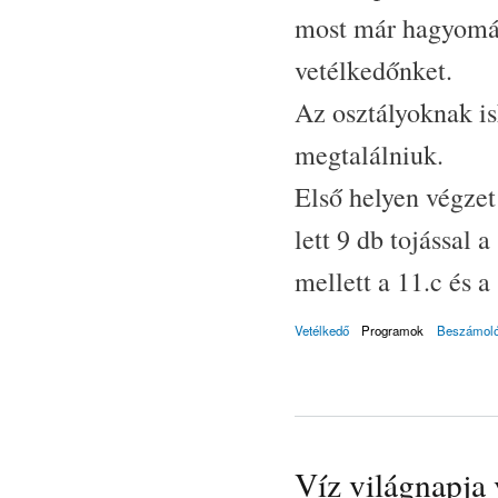
most már hagyomán
vetélkedőnket.
Az osztályoknak isk
megtalálniuk.
Első helyen végzet
lett 9 db tojással 
mellett a 11.c és a
Vetélkedő
Programok
Beszámol
Víz világnapja 