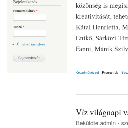
Bejelentkezés
közönség is megism
Felhasználónév
*
kreativitását, tehe
Kátai Henrietta, M
Jelszó
*
Enikő, Sárközi Tím
Új jelszó igénylése
Fanni, Mánik Szilv
Képzőművészet
Programok
Bes
Víz világnapi v
Beküldte
admin
- sz