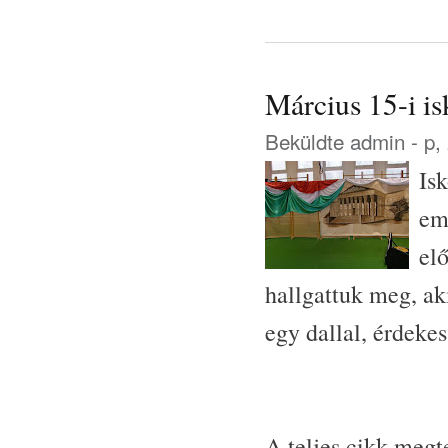
Március 15-i i
Beküldte
admin
- p,
Is
em
el
hallgattuk meg, ak
egy dallal, érdeke
A teljes cikk megt