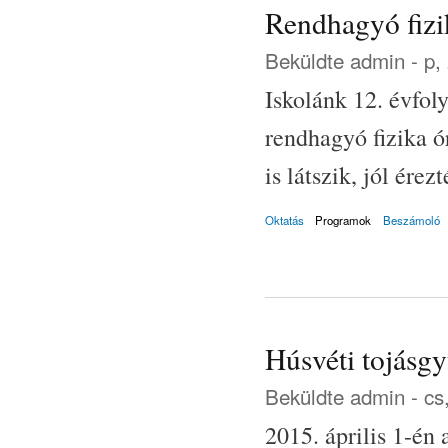
Rendhagyó fizi
Beküldte
admin
- p,
Iskolánk 12. évfol
rendhagyó fizika 
is látszik, jól ére
Oktatás
Programok
Beszámoló
Húsvéti tojásgy
Beküldte
admin
- cs
2015. április 1-én