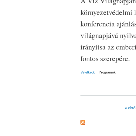
A Víz Világnapján
környezetvédelmi 
konferencia ajánl
világnapjává nyilv
irányítsa az ember
fontos szerepére.
Vetélkedő
Programok
« első
Oldalak