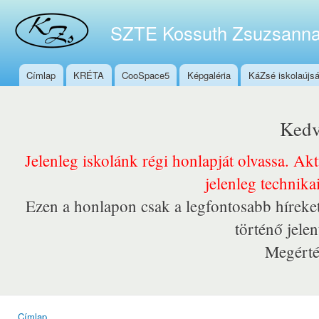
Ugr
tar
SZTE Kossuth Zsuzsanna
Címlap
KRÉTA
CooSpace5
Képgaléria
KáZsé iskolaújs
Főmenü
Kedv
Jelenleg iskolánk régi honlapját olvassa. Ak
jelenleg technika
Ezen a honlapon csak a legfontosabb híreket
történő jele
Megérté
Címlap