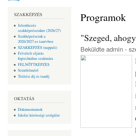
Jelenlegi hely
Programok
SZAKKÉPZÉS
Jelentkezés
szakképzéseinkre (2026/27)
"Szeged, ahogya
Szakképzéseink a
2026/2027-es tanévben
Beküldte
admin
- sz
SZAKKÉPZÉS (nappali)
Felvételi eljárás
fogtechnikus szakmára
FELNŐTTKÉPZÉS
Szintfelmérő
Térítési díj és tandíj
OKTATÁS
Dokumentumok
Iskolai közösségi szolgálat