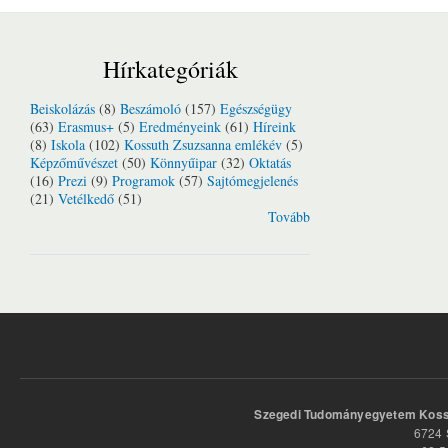
Hírkategóriák
Beiskolázás
(8)
Beszámoló
(157)
Egészségügy
(63)
Erasmus+
(5)
Eredményeink
(61)
Híreink
(8)
Iskola
(102)
Kossuth Zsuzsanna emlékév
(5)
Képzőművészet
(50)
Könnyűipar
(32)
Oktatás
(16)
Prezi
(9)
Programok
(57)
Sajtómegjelenés
(21)
Vetélkedő
(51)
Tovább
Szegedi Tudományegyetem Kossu
6724 