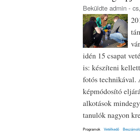
Beküldte
admin
- cs
20
tá
vá
idén 15 csapat veté
is: készíteni kell
fotós technikával. 
képmódosító eljár
alkotások mindegy
tanulók nagyon kre
Programok
Vetélkedő
Beszámol