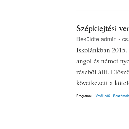
Szépkiejtési ve
Beküldte
admin
- cs
Iskolánkban 2015. 
angol és német nye
részből állt. Elősz
következett a köte
Programok
Vetélkedő
Beszámol