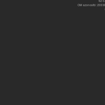
62-5
OM azonosító: 20338