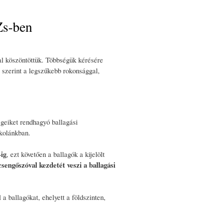
Zs-ben
sal köszöntöttük. Többségük kérésére
g szerint a legszűkebb rokonsággal,
égeiket rendhagyó ballagási
skolánkban.
-ig
, ezt követően a ballagók a kijelölt
sengőszóval kezdetét veszi a ballagási
 a ballagókat, ehelyett a földszinten,