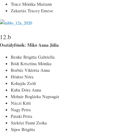
Trucz Mónika Mariann
Zakariás Tracey Emese
12.b
Osztályfőnök: Mikó Anna Júlia
Benke Brigitta Gabriella
Bódi Krisztina Mónika
Borbás Viktória Anna
Hódosi Nóra
Kohajda Zsófi
Kuba Dóra Anna
Molnár Boglárka Napsugár
Náczi Kitti
Nagy Petra
Pataki Petra
Sárközi Fanni Zsóka
Sipos Brigitta