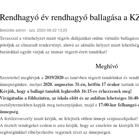
Rendhagyó év rendhagyó ballagása a K
Beküldte
admin
- szo, 2020-08-22 13:25
Tavasszal a vírushelyzet miatt végzős diákjainkat online virtuális ballagás
pótoljuk az elmaradt rendezvényt, ahová az aktuális helyzet miatt lehetősé
barátokkal együtt várjuk az immár végzett-érett tanulókat!
Meghívó
2019/2020
Szeretettel meghívjuk a
-as tanévben végzett tanulóinkat és vend
2020. augusztus 31-én, hétfőn 17 órakor
ünnepségünkre, melyet
tartunk i
Kérjük, hogy a ballagó tanulók legkésőbb 16:15-re érkezzenek meg!
Virágátadás a földszinten, az iskola előtt és az aulában lehetséges 16:40
17:00-kor felhangzó c
osztálytermekben kapják meg tarisznyájukat, majd a
ünnepség
.
A fertőzésveszély miatt kérjük, ne felejtsék otthon ünnepi szájmaszkjaikat!
A tisztelt vendégeket ezúton is arra kérjük, hogy az emeletre ne kísérjék föl
segítségünkkel elhelyezkedve vegyenek részt az ünnepségen.