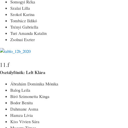
Somogyi Réka
Szalai Lilla
Szokol Karina
Tombácz Ildikó
Trényi Gabriella
Turi Amanda Katalin
Zsolnai Eszter
11.f
Osztályfőnök: Lelt Klára
Ábrahám Dominika Mónika
Balog Leila
Bíró Szimonetta Kinga
Bodor Benita
Dahmane Asma
Hamza Lívia
Kiss Vivien Sára
Magony Tímea