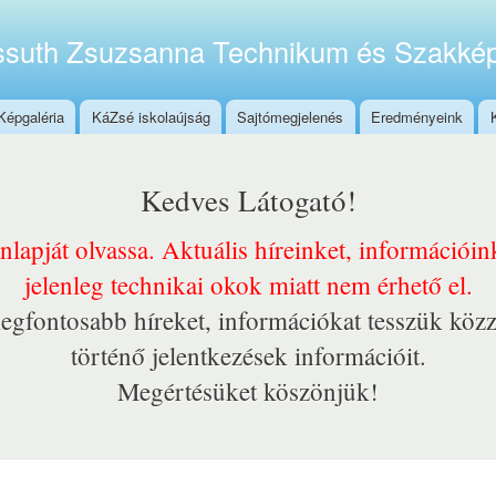
Ugrás a
tartalomra
suth Zsuzsanna Technikum és Szakkép
Képgaléria
KáZsé iskolaújság
Sajtómegjelenés
Eredményeink
Kedves Látogató!
onlapját olvassa. Aktuális híreinket, információi
jelenleg technikai okok miatt nem érhető el.
egfontosabb híreket, információkat tesszük közz
történő jelentkezések információit.
Megértésüket köszönjük!