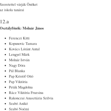
Szeretettel várják Önöket
az iskola tanárai
12.a
Osztályfőnök: Molnár János
Ferenczi Kitti
Kopunovic Tamara
Kovács Lóránt Antal
Lengyel Márk
Molnár István
Nagy Dóra
Pál Blanka
Pap Kristóf Ottó
Pap Viktória
Peták Magdolna
Rácz Viktória Fruzsina
Rakonczai Anasztázia Szilvia
Szabó Anikó
Szabó Noémi