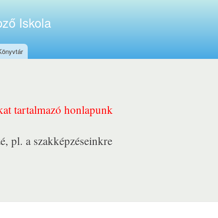
ző Iskola
Könyvtár
nkat tartalmazó honlapunk
é, pl. a szakképzéseinkre