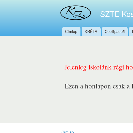
SZTE Kos
Címlap
KRÉTA
CooSpace5
Főmenü
Jelenleg iskolánk régi h
Ezen a honlapon csak a l
Címlap