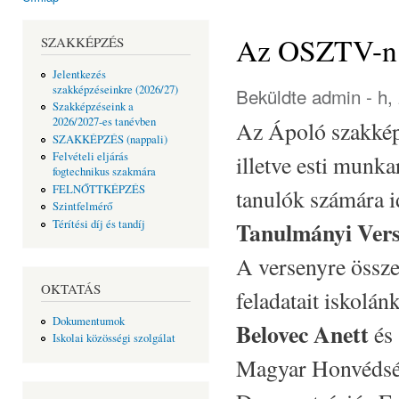
Jelenlegi hely
Az OSZTV-n e
SZAKKÉPZÉS
Jelentkezés
szakképzéseinkre (2026/27)
Beküldte
admin
- h,
Szakképzéseink a
2026/2027-es tanévben
Az Ápoló szakképe
SZAKKÉPZÉS (nappali)
Felvételi eljárás
illetve esti munk
fogtechnikus szakmára
FELNŐTTKÉPZÉS
tanulók számára 
Szintfelmérő
Tanulmányi Vers
Térítési díj és tandíj
A versenyre összes
OKTATÁS
feladatait iskolá
Dokumentumok
Belovec Anett
és
Iskolai közösségi szolgálat
Magyar Honvédsé