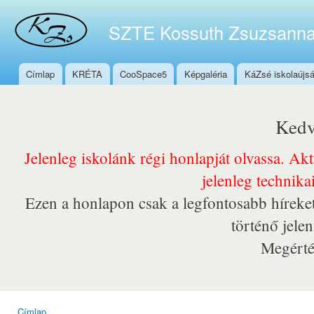
Ugr
tar
SZTE Kossuth Zsuzsanna
Címlap
KRÉTA
CooSpace5
Képgaléria
KáZsé iskolaújs
Főmenü
Kedv
Jelenleg iskolánk régi honlapját olvassa. Ak
jelenleg technika
Ezen a honlapon csak a legfontosabb híreket
történő jele
Megérté
Címlap