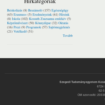
Hírkategóriák
Beiskolázás
(8)
Beszámoló
(157)
Egészségügy
(63)
Erasmus+
(5)
Eredményeink
(61)
Híreink
(8)
Iskola
(102)
Kossuth Zsuzsanna emlékév
(5)
Képzőművészet
(50)
Könnyűipar
(32)
Oktatás
(16)
Prezi
(9)
Programok
(57)
Sajtómegjelenés
(21)
Vetélkedő
(51)
Tovább
Szegedi Tudományegyetem Kossu
6724 
62-5
OM azonosító: 20338