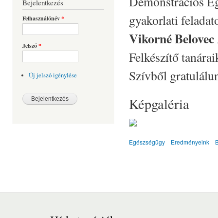
Demonstrációs Eg
Bejelentkezés
gyakorlati felada
Felhasználónév
*
Vikorné Belovec 
Jelszó
*
Felkészítő tanára
Szívből gratulálu
Új jelszó igénylése
Képgaléria
Egészségügy
Eredményeink