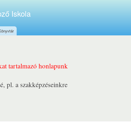
ző Iskola
Könyvtár
nkat tartalmazó honlapunk
é, pl. a szakképzéseinkre