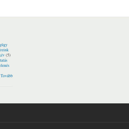
gügy
reink
kév
(5)
tatás
elenés
Tovább