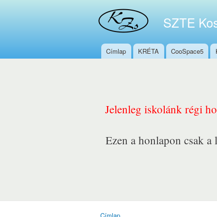
SZTE Kos
Címlap
KRÉTA
CooSpace5
Főmenü
Jelenleg iskolánk régi h
Ezen a honlapon csak a l
Címlap