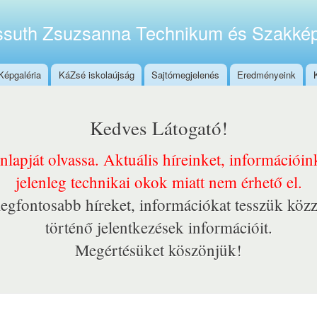
Ugrás a
tartalomra
suth Zsuzsanna Technikum és Szakkép
Képgaléria
KáZsé iskolaújság
Sajtómegjelenés
Eredményeink
Kedves Látogató!
onlapját olvassa. Aktuális híreinket, információi
jelenleg technikai okok miatt nem érhető el.
egfontosabb híreket, információkat tesszük közz
történő jelentkezések információit.
Megértésüket köszönjük!