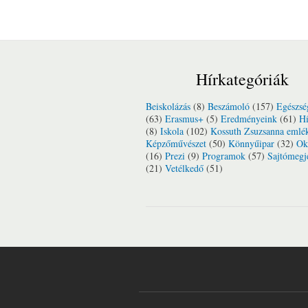
Hírkategóriák
Beiskolázás
(8)
Beszámoló
(157)
Egészsé
(63)
Erasmus+
(5)
Eredményeink
(61)
Hí
(8)
Iskola
(102)
Kossuth Zsuzsanna emlé
Képzőművészet
(50)
Könnyűipar
(32)
Ok
(16)
Prezi
(9)
Programok
(57)
Sajtómegj
(21)
Vetélkedő
(51)