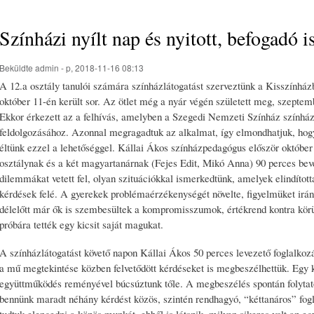
Színházi nyílt nap és nyitott, befogadó i
Beküldte
admin
- p, 2018-11-16 08:13
A 12.a osztály tanulói számára színházlátogatást szerveztünk a Kisszínhá
október 11-én került sor. Az ötlet még a nyár végén született meg, szeptem
Ekkor érkezett az a felhívás, amelyben a Szegedi Nemzeti Színház színház
feldolgozásához. Azonnal megragadtuk az alkalmat, így elmondhatjuk, hogy
éltünk ezzel a lehetőséggel. Kállai Ákos színházpedagógus először október 1
osztálynak és a két magyartanárnak (Fejes Edit, Mikó Anna) 90 perces bev
dilemmákat vetett fel, olyan szituációkkal ismerkedtünk, amelyek elindítot
kérdések felé. A gyerekek problémaérzékenységét növelte, figyelmüket irányí
délelőtt már ők is szembesültek a kompromisszumok, értékrend kontra kör
próbára tették egy kicsit saját magukat.
A színházlátogatást követő napon Kállai Ákos 50 perces levezető foglalkozá
a mű megtekintése közben felvetődött kérdéseket is megbeszélhettük. Egy k
együttműködés reményével búcsúztunk tőle. A megbeszélés spontán folytató
bennünk maradt néhány kérdést közös, szintén rendhagyó, “kéttanáros” fo