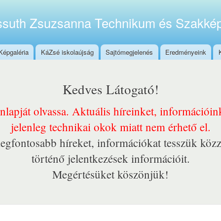
Ugrás a
tartalomra
suth Zsuzsanna Technikum és Szakkép
Képgaléria
KáZsé iskolaújság
Sajtómegjelenés
Eredményeink
Kedves Látogató!
onlapját olvassa. Aktuális híreinket, információi
jelenleg technikai okok miatt nem érhető el.
egfontosabb híreket, információkat tesszük közz
történő jelentkezések információit.
Megértésüket köszönjük!