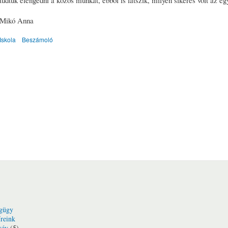
tudtuk elengedni a közös munkát, ebből is látszik, milyen sikeres volt az eg
Mikó Anna
Iskola
Beszámoló
gügy
reink
kév
(5)