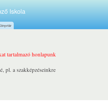
ző Iskola
Könyvtár
nkat tartalmazó honlapunk
é, pl. a szakképzéseinkre