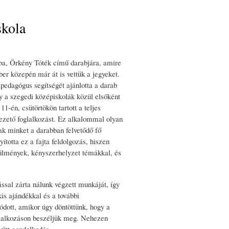
skola
zba, Örkény Tóték című darabjára, amire
ber közepén már át is vettük a jegyeket.
pedagógus segítségét ajánlotta a darab
 a szegedi középiskolák közül elsőként
1-én, csütörtökön tartott a teljes
ezető foglalkozást. Ez alkalommal olyan
tak minket a darabban felvetődő fő
totta ez a fajta feldolgozás, hiszen
ülmények, kényszerhelyzet témákkal, és
ssal zárta nálunk végzett munkáját, így
is ajándékkal és a további
dott, amikor úgy döntöttünk, hogy a
glalkozáson beszéljük meg. Nehezen