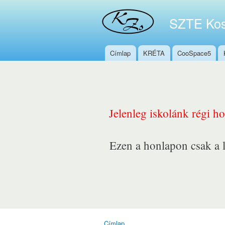
SZTE Kos
Címlap
KRÉTA
CooSpace5
Főmenü
Jelenleg iskolánk régi h
Ezen a honlapon csak a l
Címlap