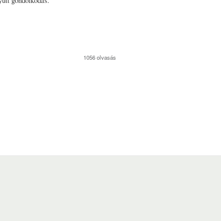
yütt gondolkodás.
1056 olvasás