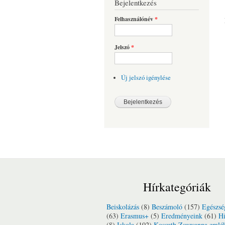
Bejelentkezés
Felhasználónév
*
Jelszó
*
Új jelszó igénylése
Hírkategóriák
Beiskolázás
(8)
Beszámoló
(157)
Egészsé
(63)
Erasmus+
(5)
Eredményeink
(61)
Hí
(8)
Iskola
(102)
Kossuth Zsuzsanna emlé