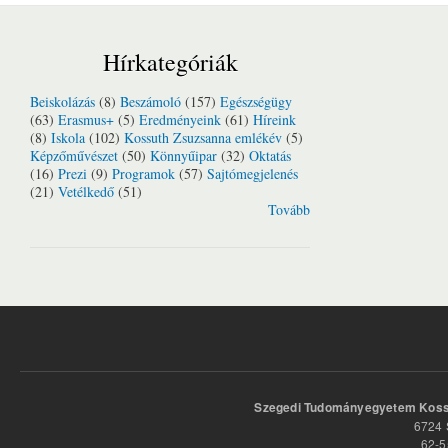
Hírkategóriák
Beiskolázás
(8)
Beszámoló
(157)
Egészségügy
(63)
Erasmus+
(5)
Eredményeink
(61)
Híreink
(8)
Iskola
(102)
Kossuth Zsuzsanna emlékév
(5)
Képzőművészet
(50)
Könnyűipar
(32)
Oktatás
(16)
Prezi
(9)
Programok
(57)
Sajtómegjelenés
(21)
Vetélkedő
(51)
Tovább
Szegedi Tudományegyetem Kossu
6724 
62-5