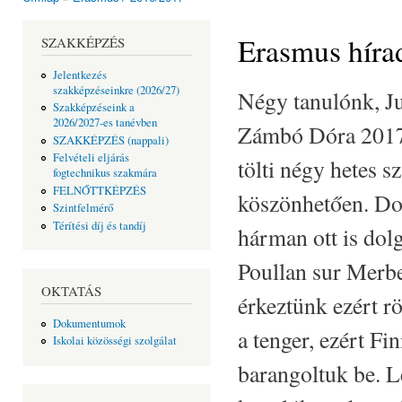
Jelenlegi hely
Erasmus híra
SZAKKÉPZÉS
Jelentkezés
szakképzéseinkre (2026/27)
Négy tanulónk, Ju
Szakképzéseink a
2026/2027-es tanévben
Zámbó Dóra 2017.
SZAKKÉPZÉS (nappali)
Felvételi eljárás
tölti négy hetes 
fogtechnikus szakmára
FELNŐTTKÉPZÉS
köszönhetően. Do
Szintfelmérő
Térítési díj és tandíj
hárman ott is dol
Poullan sur Merbe
OKTATÁS
érkeztünk ezért r
Dokumentumok
a tenger, ezért Fi
Iskolai közösségi szolgálat
barangoltuk be. L