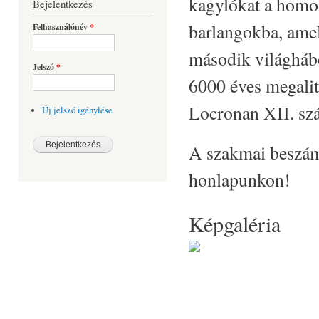
kagylókat a homo
Bejelentkezés
barlangokba, amel
Felhasználónév
*
második világhábo
Jelszó
*
6000 éves megalit
Locronan XII. szá
Új jelszó igénylése
A szakmai beszámo
honlapunkon!
Képgaléria