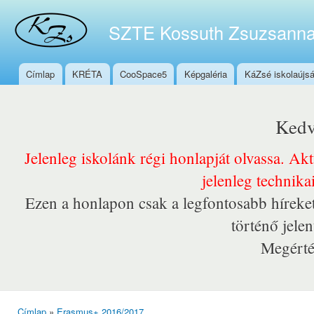
Ugr
tar
SZTE Kossuth Zsuzsanna
Címlap
KRÉTA
CooSpace5
Képgaléria
KáZsé iskolaújs
Főmenü
Kedv
Jelenleg iskolánk régi honlapját olvassa. Ak
jelenleg technika
Ezen a honlapon csak a legfontosabb híreket
történő jele
Megérté
Címlap
»
Erasmus+ 2016/2017