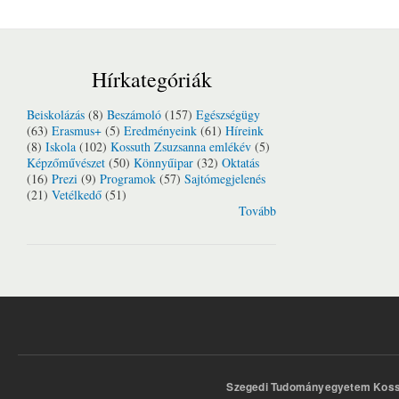
Hírkategóriák
Beiskolázás
(8)
Beszámoló
(157)
Egészségügy
(63)
Erasmus+
(5)
Eredményeink
(61)
Híreink
(8)
Iskola
(102)
Kossuth Zsuzsanna emlékév
(5)
Képzőművészet
(50)
Könnyűipar
(32)
Oktatás
(16)
Prezi
(9)
Programok
(57)
Sajtómegjelenés
(21)
Vetélkedő
(51)
Tovább
Szegedi Tudományegyetem Kossu