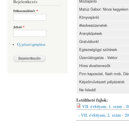
Moziajánló
Bejelentkezés
Matúz Gábor: Nincs kegyelem
Felhasználónév
*
Könyvajánló
#kedvesüzenetek
Jelszó
*
Aranyköpések
Gratulálunk!
Új jelszó igénylése
Egészségügyi szűrések
Üzemlátogatás - Vektor
Híres divattervezők
Finn kapcsolat, flash mob, Dá
Képzőművészeti pályázatok
Ne feledd!
Letölthető fájlok:
VII. évfolyam, 1. szám - 
‹ VII. évfolyam, 2. szám - 20