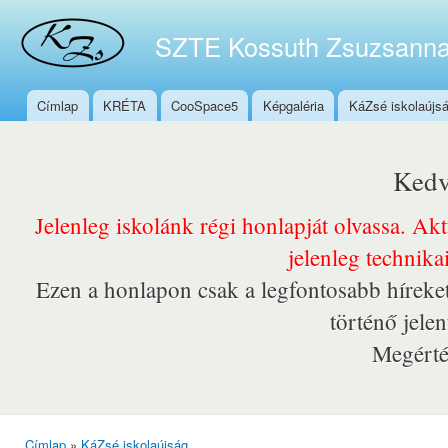
Ugr
tar
SZTE Kossuth Zsuzsanna
Címlap
KRÉTA
CooSpace5
Képgaléria
KáZsé iskolaújs
Főmenü
Kedv
Jelenleg iskolánk régi honlapját olvassa. Ak
jelenleg technika
Ezen a honlapon csak a legfontosabb híreket
történő jele
Megérté
Címlap
»
KáZsé iskolaújság