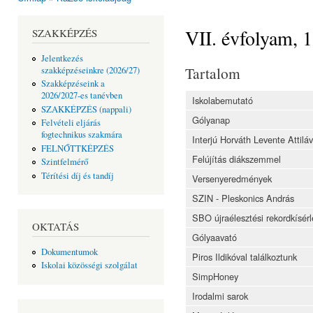
Jelenlegi hely
VII. évfolyam, 
SZAKKÉPZÉS
Jelentkezés
Tartalom
szakképzéseinkre (2026/27)
Szakképzéseink a
2026/2027-es tanévben
Iskolabemutató
SZAKKÉPZÉS (nappali)
Gólyanap
Felvételi eljárás
fogtechnikus szakmára
Interjú Horváth Levente Attiláv
FELNŐTTKÉPZÉS
Felújítás diákszemmel
Szintfelmérő
Térítési díj és tandíj
Versenyeredmények
SZIN - Pleskonics András
SBO újraélesztési rekordkísérl
OKTATÁS
Gólyaavató
Dokumentumok
Piros Ildikóval találkoztunk
Iskolai közösségi szolgálat
SimpHoney
Irodalmi sarok