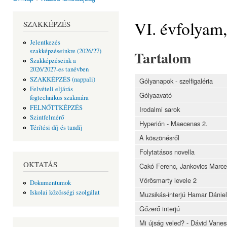
Jelenlegi hely
VI. évfolyam
SZAKKÉPZÉS
Jelentkezés
szakképzéseinkre (2026/27)
Tartalom
Szakképzéseink a
2026/2027-es tanévben
SZAKKÉPZÉS (nappali)
Gólyanapok - szelfigaléria
Felvételi eljárás
Gólyaavató
fogtechnikus szakmára
FELNŐTTKÉPZÉS
Irodalmi sarok
Szintfelmérő
Hyperión - Maecenas 2.
Térítési díj és tandíj
A köszönésről
Folytatásos novella
OKTATÁS
Cakó Ferenc, Jankovics Marce
Vörösmarty levele 2
Dokumentumok
Iskolai közösségi szolgálat
Muzsikás-interjú Hamar Dániel
Gőzerő interjú
Mi újság veled? - Dávid Vane