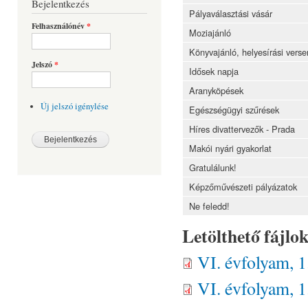
Bejelentkezés
Pályaválasztási vásár
Felhasználónév
*
Moziajánló
Könyvajánló, helyesírási verse
Jelszó
*
Idősek napja
Aranyköpések
Új jelszó igénylése
Egészségügyi szűrések
Híres divattervezők - Prada
Makói nyári gyakorlat
Gratulálunk!
Képzőművészeti pályázatok
Ne feledd!
Letölthető fájlo
VI. évfolyam, 
VI. évfolyam, 