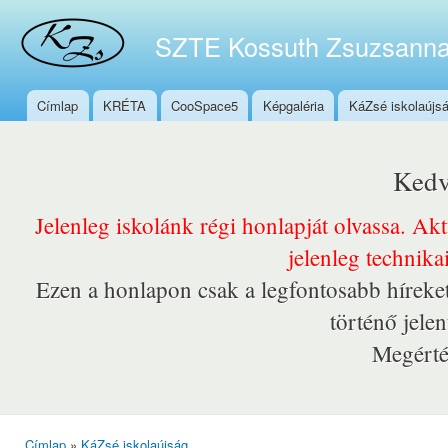
Ugr
tar
SZTE Kossuth Zsuzsanna
Címlap
KRÉTA
CooSpace5
Képgaléria
KáZsé iskolaújs
Főmenü
Kedv
Jelenleg iskolánk régi honlapját olvassa. Ak
jelenleg technika
Ezen a honlapon csak a legfontosabb híreket
történő jele
Megérté
Címlap
»
KáZsé iskolaújság