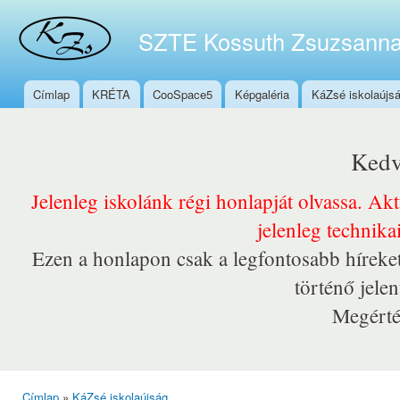
Ugr
tar
SZTE Kossuth Zsuzsanna
Címlap
KRÉTA
CooSpace5
Képgaléria
KáZsé iskolaújs
Főmenü
Kedv
Jelenleg iskolánk régi honlapját olvassa. Ak
jelenleg technika
Ezen a honlapon csak a legfontosabb híreket
történő jele
Megérté
Címlap
»
KáZsé iskolaújság