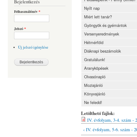
Bejelentkezés
Nyílt nap
Felhasználónév
*
Miért lett tanár?
Gyöngyök és gyémántok
Jelszó
*
Versenyeredmények
Hétmérföld
Új jelszó igénylése
Diáknapi beszámolók
Gratulálunk!
Aranyköpések
Olvasónapló
Moziajánló
Könyvajánló
Ne feledd!
Letölthető fájlok:
IV. évfolyam, 3-4. szám - 
‹ IV. évfolyam, 5-6. szám - 2