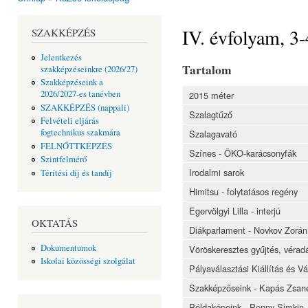
Jelenlegi hely
IV. évfolyam, 3-
SZAKKÉPZÉS
Jelentkezés
Tartalom
szakképzéseinkre (2026/27)
Szakképzéseink a
2026/2027-es tanévben
2015 méter
SZAKKÉPZÉS (nappali)
Szalagtűző
Felvételi eljárás
fogtechnikus szakmára
Szalagavató
FELNŐTTKÉPZÉS
Színes - ÖKO-karácsonyfák
Szintfelmérő
Irodalmi sarok
Térítési díj és tandíj
Himitsu - folytatásos regény
Egervölgyi Lilla - interjú
OKTATÁS
Diákparlament - Novkov Zorán
Dokumentumok
Vöröskeresztes gyűjtés, vérad
Iskolai közösségi szolgálat
Pályaválasztási Kiállítás és V
Szakképzőseink - Kapás Zsane
Példaképeink - Penny Simkin