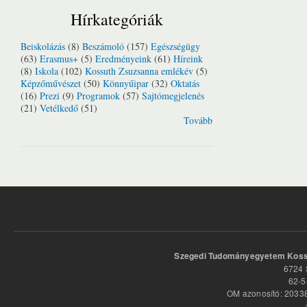
Hírkategóriák
Beiskolázás
(8)
Beszámoló
(157)
Egészségügy
(63)
Erasmus+
(5)
Eredményeink
(61)
Híreink
(8)
Iskola
(102)
Kossuth Zsuzsanna emlékév
(5)
Képzőművészet
(50)
Könnyűipar
(32)
Oktatás
(16)
Prezi
(9)
Programok
(57)
Sajtómegjelenés
(21)
Vetélkedő
(51)
Tovább
Szegedi Tudományegyetem Kossu
6724 
62-5
OM azonosító: 20338