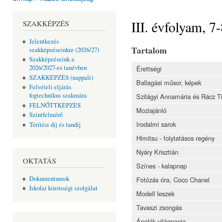
Jelenlegi hely
III. évfolyam, 7
SZAKKÉPZÉS
Jelentkezés
Tartalom
szakképzéseinkre (2026/27)
Szakképzéseink a
2026/2027-es tanévben
Érettségi
SZAKKÉPZÉS (nappali)
Ballagási műsor, képek
Felvételi eljárás
fogtechnikus szakmára
Szilágyi Annamária és Rácz T
FELNŐTTKÉPZÉS
Moziajánló
Szintfelmérő
Irodalmi sarok
Térítési díj és tandíj
Himitsu - folytatásos regény
Nyáry Krisztián
OKTATÁS
Színes - kalapnap
Dokumentumok
Fotózás óra, Coco Chanel
Iskolai közösségi szolgálat
Modell leszek
Tavaszi zsongás
Ápolók világnapja