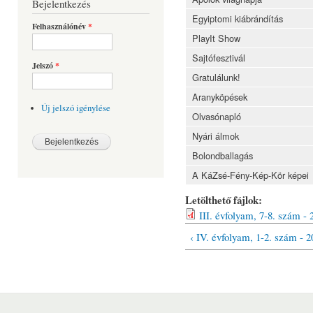
Bejelentkezés
Egyiptomi kiábrándítás
Felhasználónév
*
PlayIt Show
Sajtófesztivál
Jelszó
*
Gratulálunk!
Aranyköpések
Új jelszó igénylése
Olvasónapló
Nyári álmok
Bolondballagás
A KáZsé-Fény-Kép-Kör képei
Letölthető fájlok:
III. évfolyam, 7-8. szám -
‹ IV. évfolyam, 1-2. szám - 