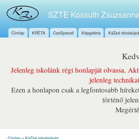
Ugr
tar
SZTE Kossuth Zsuzsanna
Címlap
KRÉTA
CooSpace5
Képgaléria
KáZsé iskolaújs
Főmenü
Kedv
Jelenleg iskolánk régi honlapját olvassa. Ak
jelenleg technika
Ezen a honlapon csak a legfontosabb híreket
történő jele
Megérté
Címlap
»
KáZsé iskolaújság