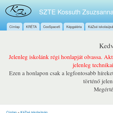
Ugr
tar
SZTE Kossuth Zsuzsanna
Címlap
KRÉTA
CooSpace5
Képgaléria
KáZsé iskolaújs
Főmenü
Kedv
Jelenleg iskolánk régi honlapját olvassa. Ak
jelenleg technika
Ezen a honlapon csak a legfontosabb híreket
történő jele
Megérté
Címlap
»
KáZsé iskolaújság