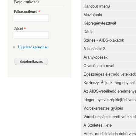
Bejelentkezés
Handout interjú
Felhasználónév
*
Moziajánló
Képregényfesztivál
Jelszó
*
Dánia
Színes - AIDS-plakátok
Új jelszó igénylése
A bukásról 2.
Aranyköpések
Olvasónapló rovat
Egészséges életmód vetélked
Kazinczy, Álljunk meg egy szó
Az AIDS-vetélkedő eredmény
Idegen nyelvi szépkiejtési ver
Vöröskeresztes gyűjtés
Városi országismereti vetélke
A Születés Hete
Hírek, medicinlabda-dobó ver