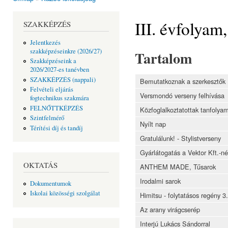
Jelenlegi hely
III. évfolyam
SZAKKÉPZÉS
Jelentkezés
szakképzéseinkre (2026/27)
Tartalom
Szakképzéseink a
2026/2027-es tanévben
SZAKKÉPZÉS (nappali)
Bemutatkoznak a szerkesztők
Felvételi eljárás
Versmondó verseny felhívása
fogtechnikus szakmára
FELNŐTTKÉPZÉS
Közfoglalkoztatottak tanfolya
Szintfelmérő
Nyílt nap
Térítési díj és tandíj
Gratulálunk! - Stylistverseny
Gyárlátogatás a Vektor Kft.-né
OKTATÁS
ANTHEM MADE, Tűsarok
Irodalmi sarok
Dokumentumok
Iskolai közösségi szolgálat
Himitsu - folytatásos regény 3.
Az arany virágcserép
Interjú Lukács Sándorral