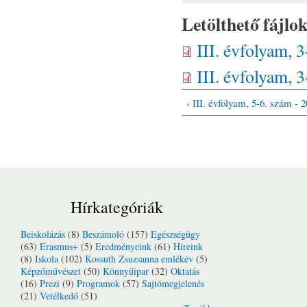
Letölthető fájlo
III. évfolyam, 
III. évfolyam, 
‹ III. évfolyam, 5-6. szám - 
Hírkategóriák
Beiskolázás
(8)
Beszámoló
(157)
Egészségügy
(63)
Erasmus+
(5)
Eredményeink
(61)
Híreink
(8)
Iskola
(102)
Kossuth Zsuzsanna emlékév
(5)
Képzőművészet
(50)
Könnyűipar
(32)
Oktatás
(16)
Prezi
(9)
Programok
(57)
Sajtómegjelenés
(21)
Vetélkedő
(51)