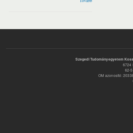
Tovább
Szegedi Tudományegyetem Kossu
6724 
62-5
OM azonosító: 20338