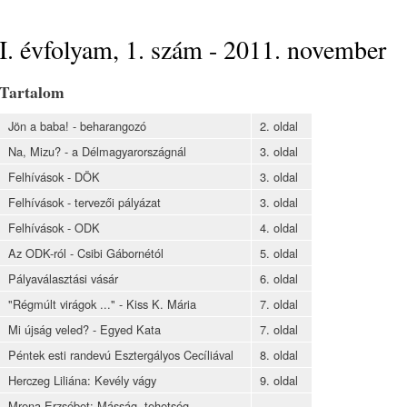
I. évfolyam, 1. szám - 2011. november
Tartalom
Jön a baba! - beharangozó
2. oldal
Na, Mizu? - a Délmagyarországnál
3. oldal
Felhívások - DÖK
3. oldal
Felhívások - tervezői pályázat
3. oldal
Felhívások - ODK
4. oldal
Az ODK-ról - Csibi Gábornétól
5. oldal
Pályaválasztási vásár
6. oldal
"Régmúlt virágok ..." - Kiss K. Mária
7. oldal
Mi újság veled? - Egyed Kata
7. oldal
Péntek esti randevú Esztergályos Cecíliával
8. oldal
Herczeg Liliána: Kevély vágy
9. oldal
Mrena Erzsébet: Másság, tehetség,