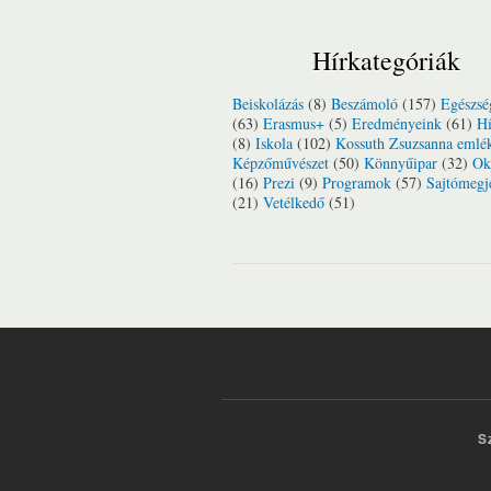
Hírkategóriák
Beiskolázás
(8)
Beszámoló
(157)
Egészsé
(63)
Erasmus+
(5)
Eredményeink
(61)
Hí
(8)
Iskola
(102)
Kossuth Zsuzsanna emlé
Képzőművészet
(50)
Könnyűipar
(32)
Ok
(16)
Prezi
(9)
Programok
(57)
Sajtómegj
(21)
Vetélkedő
(51)
S