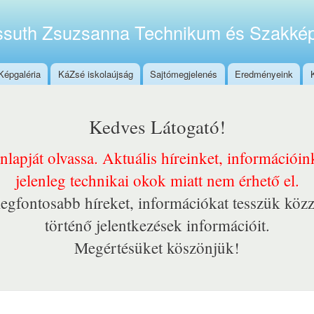
Ugrás a
tartalomra
suth Zsuzsanna Technikum és Szakkép
Képgaléria
KáZsé iskolaújság
Sajtómegjelenés
Eredményeink
Kedves Látogató!
onlapját olvassa. Aktuális híreinket, információi
jelenleg technikai okok miatt nem érhető el.
egfontosabb híreket, információkat tesszük közz
történő jelentkezések információit.
Megértésüket köszönjük!