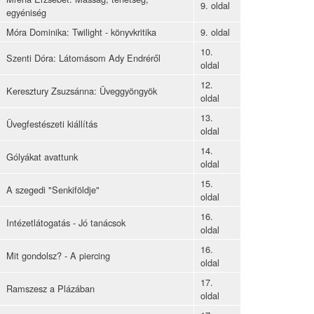
9. oldal
egyéniség
Móra Dominika: Twilight - könyvkritika
9. oldal
10.
Szenti Dóra: Látomásom Ady Endréről
oldal
12.
Keresztury Zsuzsánna: Üveggyöngyök
oldal
13.
Üvegfestészeti kiállítás
oldal
14.
Gólyákat avattunk
oldal
15.
A szegedi "Senkiföldje"
oldal
16.
Intézetlátogatás - Jó tanácsok
oldal
16.
Mit gondolsz? - A piercing
oldal
17.
Ramszesz a Plázában
oldal