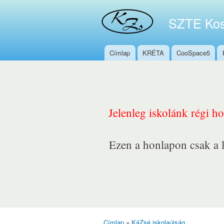
SZTE Kos
Címlap
KRÉTA
CooSpace5
Főmenü
Jelenleg iskolánk régi h
Ezen a honlapon csak a l
Címlap
»
KáZsé iskolaújság