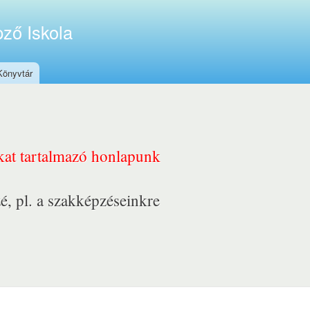
ző Iskola
Könyvtár
nkat tartalmazó honlapunk
é, pl. a szakképzéseinkre