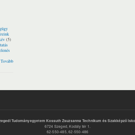
gügy
reink
kév
(5)
tatás
elenés
Tovább
zegedi Tudományegyetem Kossuth Zsuzsanna Technikum és Szakképző Isko
6724 Szeged, Kodály tér 1.
62-550-485, 62-550-486