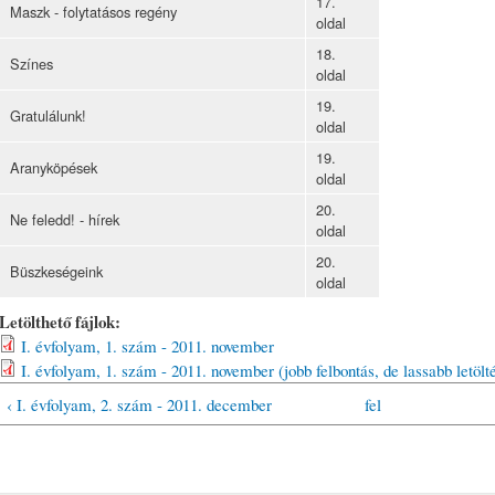
17.
Maszk - folytatásos regény
oldal
18.
Színes
oldal
19.
Gratulálunk!
oldal
19.
Aranyköpések
oldal
20.
Ne feledd! - hírek
oldal
20.
Büszkeségeink
oldal
Letölthető fájlok:
I. évfolyam, 1. szám - 2011. november
I. évfolyam, 1. szám - 2011. november (jobb felbontás, de lassabb letölt
‹ I. évfolyam, 2. szám - 2011. december
fel