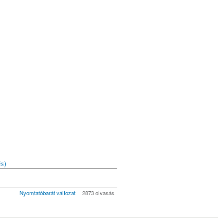
és)
Nyomtatóbarát változat
2873 olvasás